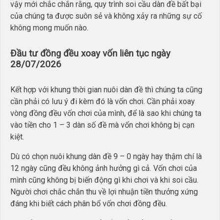
vậy mới chắc chắn rằng, quy trình soi cầu dàn đề bất bại
của chúng ta được suôn sẻ và không xảy ra những sự cố
không mong muốn nào.
Đầu tư đồng đều xoay vốn liên tục ngày
28/07/2026
Kết hợp với khung thời gian nuôi dàn đề thì chúng ta cũng
cần phải có lưu ý đi kèm đó là vốn chơi. Cần phải xoay
vòng đồng đều vốn chơi của mình, để là sao khi chúng ta
vào tiền cho 1 – 3 dàn số đề mà vốn chơi không bị cạn
kiệt.
Dù có chọn nuôi khung dàn đề 9 – 0 ngày hay thậm chí là
12 ngày cũng đều không ảnh hưởng gì cả. Vốn chơi của
mình cũng không bị biến động gì khi chơi và khi soi cầu.
Người chơi chắc chắn thu về lợi nhuận tiền thưởng xứng
đáng khi biết cách phân bổ vốn chơi đồng đều.