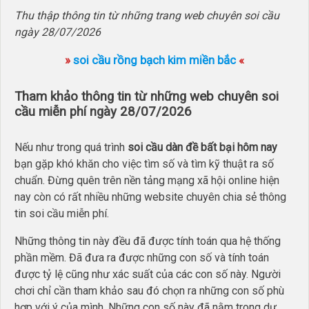
Thu thập thông tin từ những trang web chuyên soi cầu
ngày 28/07/2026
»
soi cầu rồng bạch kim miền bắc
«
Tham khảo thông tin từ những web chuyên soi
cầu miễn phí ngày 28/07/2026
Nếu như trong quá trình
soi cầu dàn đề bất bại hôm nay
bạn gặp khó khăn cho việc tìm số và tìm kỹ thuật ra số
chuẩn. Đừng quên trên nền tảng mạng xã hội online hiện
nay còn có rất nhiều những website chuyên chia sẻ thông
tin soi cầu miễn phí.
Những thông tin này đều đã được tính toán qua hệ thống
phần mềm. Đã đưa ra được những con số và tính toán
được tỷ lệ cũng như xác suất của các con số này. Người
chơi chỉ cần tham khảo sau đó chọn ra những con số phù
hợp với ý của mình. Những con số này đã nằm trong dự