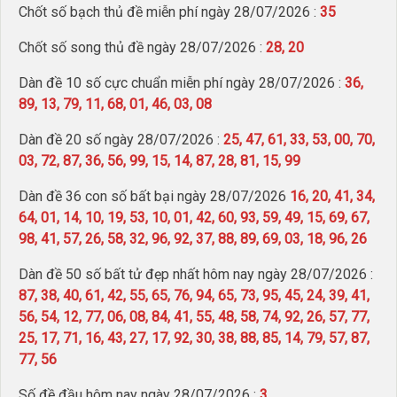
Chốt số bạch thủ đề miễn phí ngày 28/07/2026 :
35
Chốt số song thủ đề ngày 28/07/2026 :
28, 20
Dàn đề 10 số cực chuẩn miễn phí ngày 28/07/2026 :
36,
89, 13, 79, 11, 68, 01, 46, 03, 08
Dàn đề 20 số ngày 28/07/2026 :
25, 47, 61, 33, 53, 00, 70,
03, 72, 87, 36, 56, 99, 15, 14, 87, 28, 81, 15, 99
Dàn đề 36 con số bất bại ngày 28/07/2026
16, 20, 41, 34,
64, 01, 14, 10, 19, 53, 10, 01, 42, 60, 93, 59, 49, 15, 69, 67,
98, 41, 57, 26, 58, 32, 96, 92, 37, 88, 89, 69, 03, 18, 96, 26
Dàn đề 50 số bất tử đẹp nhất hôm nay ngày 28/07/2026 :
87, 38, 40, 61, 42, 55, 65, 76, 94, 65, 73, 95, 45, 24, 39, 41,
56, 54, 12, 77, 06, 08, 84, 41, 55, 48, 58, 74, 92, 26, 57, 77,
25, 17, 71, 16, 43, 27, 17, 92, 30, 38, 88, 85, 14, 79, 57, 87,
77, 56
Số đề đầu hôm nay ngày 28/07/2026 :
3