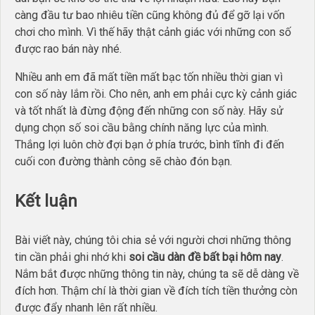
càng đầu tư bao nhiêu tiền cũng không đủ để gỡ lại vốn
chơi cho mình. Vì thế hãy thật cảnh giác với những con số
được rao bán này nhé.
Nhiều anh em đã mất tiền mất bạc tốn nhiều thời gian vì
con số này lắm rồi. Cho nên, anh em phải cực kỳ cảnh giác
và tốt nhất là đừng động đến những con số này. Hãy sử
dụng chọn số soi cầu bằng chính năng lực của mình.
Thắng lợi luôn chờ đợi bạn ở phía trước, bình tĩnh đi đến
cuối con đường thành công sẽ chào đón bạn.
Kết luận
Bài viết này, chúng tôi chia sẻ với người chơi những thông
tin cần phải ghi nhớ khi
soi cầu dàn đề bất bại hôm nay
.
Nắm bắt được những thông tin này, chúng ta sẽ dễ dàng về
đích hơn. Thậm chí là thời gian về đích tích tiền thưởng còn
được đẩy nhanh lên rất nhiều.