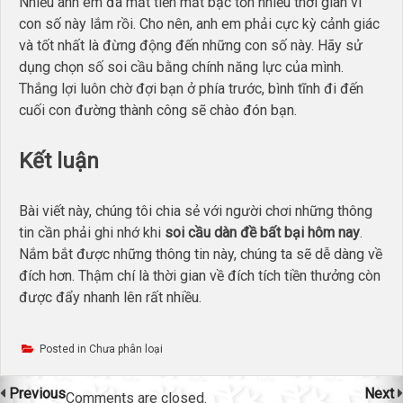
Nhiều anh em đã mất tiền mất bạc tốn nhiều thời gian vì
con số này lắm rồi. Cho nên, anh em phải cực kỳ cảnh giác
và tốt nhất là đừng động đến những con số này. Hãy sử
dụng chọn số soi cầu bằng chính năng lực của mình.
Thắng lợi luôn chờ đợi bạn ở phía trước, bình tĩnh đi đến
cuối con đường thành công sẽ chào đón bạn.
Kết luận
Bài viết này, chúng tôi chia sẻ với người chơi những thông
tin cần phải ghi nhớ khi
soi cầu dàn đề bất bại hôm nay
.
Nắm bắt được những thông tin này, chúng ta sẽ dễ dàng về
đích hơn. Thậm chí là thời gian về đích tích tiền thưởng còn
được đẩy nhanh lên rất nhiều.
Posted in Chưa phân loại
Previous
Next
Comments are closed.