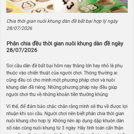
Chia thời gian nuôi khung dàn đề bất bại hợp lý ngày
28/07/2026
Phân chia đều thời gian nuôi khung dàn đề ngày
28/07/2026
Soi cầu dàn đề bất bại hôm nay thắng lớn hay nhỏ là phụ
thuộc vào chiến thuật của người chơi. Thông thường ai
cũng đều có cho mình một phương pháp chơi và nuôi
khung dàn đề riêng. Những phương pháp này đều giúp
người chơi thu về những khoản tiền thưởng khủng.
Vì thế, để đảm bảo chắc chắn rằng mình sẽ thu về được lợi
nhuận khi soi cầu. Người chơi nên biết phân chia thời gian
nuôi khung cho hợp lý. Không nên áp dụng dập khuôn dàn
số nào cũng nuôi khung từ 3 ngày. Hãy tính toán cẩn thận