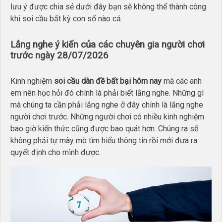
lưu ý được chia sẻ dưới đây bạn sẽ không thể thành công
khi soi cầu bất kỳ con số nào cả.
Lắng nghe ý kiến của các chuyên gia người chơi
trước ngày 28/07/2026
Kinh nghiệm
soi cầu dàn đề bất bại hôm nay
mà các anh
em nên học hỏi đó chính là phải biết lắng nghe. Những gì
mà chúng ta cần phải lắng nghe ở đây chính là lắng nghe
người chơi trước. Những người chơi có nhiều kinh nghiệm
bao giờ kiến thức cũng được bao quát hơn. Chúng ra sẽ
không phải tự mày mò tìm hiểu thông tin rồi mới đưa ra
quyết định cho mình được.