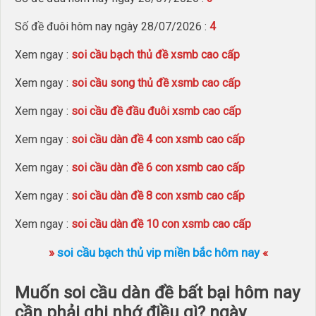
Số đề đuôi hôm nay ngày 28/07/2026 :
4
Xem ngay :
soi cầu bạch thủ đề xsmb cao cấp
Xem ngay :
soi cầu song thủ đề xsmb cao cấp
Xem ngay :
soi cầu đề đầu đuôi xsmb cao cấp
Xem ngay :
soi cầu dàn đề 4 con xsmb cao cấp
Xem ngay :
soi cầu dàn đề 6 con xsmb cao cấp
Xem ngay :
soi cầu dàn đề 8 con xsmb cao cấp
Xem ngay :
soi cầu dàn đề 10 con xsmb cao cấp
»
soi cầu bạch thủ vip miền bắc hôm nay
«
Muốn soi cầu dàn đề bất bại hôm nay
cần phải ghi nhớ điều gì? ngày