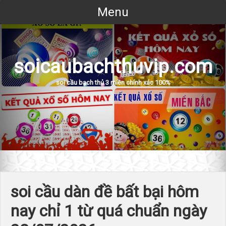
Skip
Menu
to
content
soicaubachthuvip.com
soi cầu bạch thủ 3 miền chính xác 100%
soi cầu dàn đề bất bại hôm
nay chỉ 1 từ quá chuẩn ngày