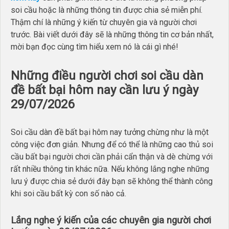
soi cầu hoặc là những thông tin được chia sẻ miễn phí.
Thậm chí là những ý kiến từ chuyên gia và người chơi
trước. Bài viết dưới đây sẽ là những thông tin cơ bản nhất,
mời bạn đọc cùng tìm hiểu xem nó là cái gì nhé!
Những điều người chơi soi cầu dàn
đề bất bại hôm nay cần lưu ý ngày
29/07/2026
Soi cầu dàn đề bất bại hôm nay tưởng chừng như là một
công việc đơn giản. Nhưng để có thể là những cao thủ soi
cầu bất bại người chơi cần phải cẩn thận và dè chừng với
rất nhiều thông tin khác nữa. Nếu không lắng nghe những
lưu ý được chia sẻ dưới đây bạn sẽ không thể thành công
khi soi cầu bất kỳ con số nào cả.
Lắng nghe ý kiến của các chuyên gia người chơi