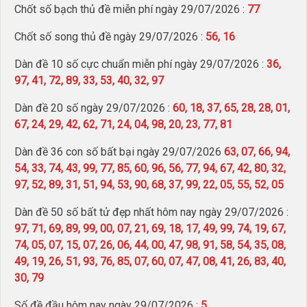
Chốt số bạch thủ đề miễn phí ngày 29/07/2026 :
77
Chốt số song thủ đề ngày 29/07/2026 :
56, 16
Dàn đề 10 số cực chuẩn miễn phí ngày 29/07/2026 :
36,
97, 41, 72, 89, 33, 53, 40, 32, 97
Dàn đề 20 số ngày 29/07/2026 :
60, 18, 37, 65, 28, 28, 01,
67, 24, 29, 42, 62, 71, 24, 04, 98, 20, 23, 77, 81
Dàn đề 36 con số bất bại ngày 29/07/2026
63, 07, 66, 94,
54, 33, 74, 43, 99, 77, 85, 60, 96, 56, 77, 94, 67, 42, 80, 32,
97, 52, 89, 31, 51, 94, 53, 90, 68, 37, 99, 22, 05, 55, 52, 05
Dàn đề 50 số bất tử đẹp nhất hôm nay ngày 29/07/2026 :
97, 71, 69, 89, 99, 00, 07, 21, 69, 18, 17, 49, 99, 74, 19, 67,
74, 05, 07, 15, 07, 26, 06, 44, 00, 47, 98, 91, 58, 54, 35, 08,
49, 19, 26, 51, 93, 76, 85, 07, 60, 07, 47, 08, 41, 26, 83, 40,
30, 79
Số đề đầu hôm nay ngày 29/07/2026 :
5