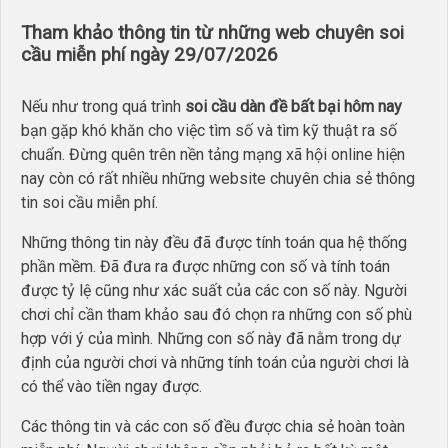
Tham khảo thông tin từ những web chuyên soi
cầu miễn phí ngày 29/07/2026
Nếu như trong quá trình
soi cầu dàn đề bất bại hôm nay
bạn gặp khó khăn cho việc tìm số và tìm kỹ thuật ra số
chuẩn. Đừng quên trên nền tảng mạng xã hội online hiện
nay còn có rất nhiều những website chuyên chia sẻ thông
tin soi cầu miễn phí.
Những thông tin này đều đã được tính toán qua hệ thống
phần mềm. Đã đưa ra được những con số và tính toán
được tỷ lệ cũng như xác suất của các con số này. Người
chơi chỉ cần tham khảo sau đó chọn ra những con số phù
hợp với ý của mình. Những con số này đã nằm trong dự
định của người chơi và những tính toán của người chơi là
có thể vào tiền ngay được.
Các thông tin và các con số đều được chia sẻ hoàn toàn