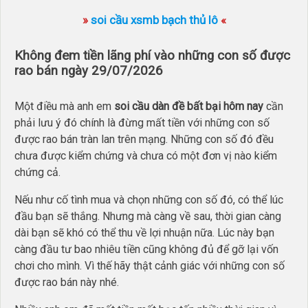
»
soi cầu xsmb bạch thủ lô
«
Không đem tiền lãng phí vào những con số được
rao bán ngày 29/07/2026
Một điều mà anh em
soi cầu dàn đề bất bại hôm nay
cần
phải lưu ý đó chính là đừng mất tiền với những con số
được rao bán tràn lan trên mạng. Những con số đó đều
chưa được kiểm chứng và chưa có một đơn vị nào kiểm
chứng cả.
Nếu như cố tình mua và chọn những con số đó, có thể lúc
đầu bạn sẽ thắng. Nhưng mà càng về sau, thời gian càng
dài bạn sẽ khó có thể thu về lợi nhuận nữa. Lúc này bạn
càng đầu tư bao nhiêu tiền cũng không đủ để gỡ lại vốn
chơi cho mình. Vì thế hãy thật cảnh giác với những con số
được rao bán này nhé.