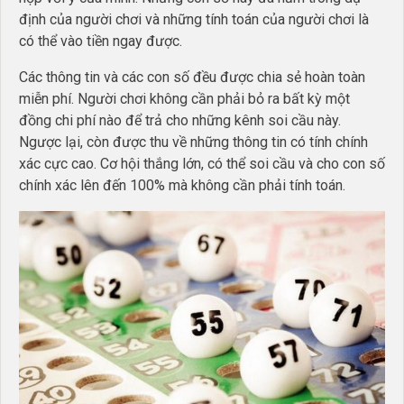
định của người chơi và những tính toán của người chơi là
có thể vào tiền ngay được.
Các thông tin và các con số đều được chia sẻ hoàn toàn
miễn phí. Người chơi không cần phải bỏ ra bất kỳ một
đồng chi phí nào để trả cho những kênh soi cầu này.
Ngược lại, còn được thu về những thông tin có tính chính
xác cực cao. Cơ hội thắng lớn, có thể soi cầu và cho con số
chính xác lên đến 100% mà không cần phải tính toán.