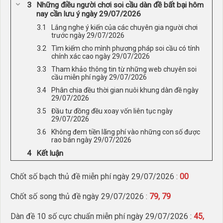
Những điều người chơi soi cầu dàn đề bất bại hôm
nay cần lưu ý ngày 29/07/2026
Lắng nghe ý kiến của các chuyên gia người chơi
trước ngày 29/07/2026
Tìm kiếm cho mình phương pháp soi cầu có tính
chính xác cao ngày 29/07/2026
Tham khảo thông tin từ những web chuyên soi
cầu miễn phí ngày 29/07/2026
Phân chia đều thời gian nuôi khung dàn đề ngày
29/07/2026
Đầu tư đồng đều xoay vốn liên tục ngày
29/07/2026
Không đem tiền lãng phí vào những con số được
rao bán ngày 29/07/2026
Kết luận
Chốt số bạch thủ đề miễn phí ngày 29/07/2026 :
00
Chốt số song thủ đề ngày 29/07/2026 :
79, 79
Dàn đề 10 số cực chuẩn miễn phí ngày 29/07/2026 :
45,