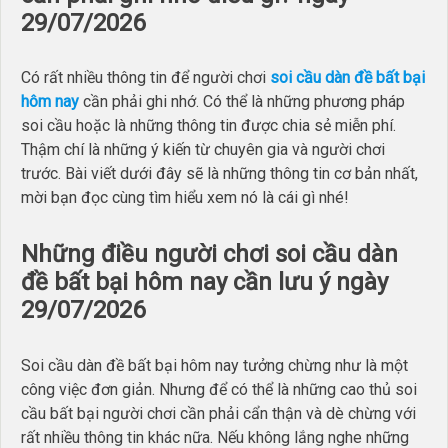
29/07/2026
Có rất nhiều thông tin để người chơi
soi cầu dàn đề bất bại
hôm nay
cần phải ghi nhớ. Có thể là những phương pháp
soi cầu hoặc là những thông tin được chia sẻ miễn phí.
Thậm chí là những ý kiến từ chuyên gia và người chơi
trước. Bài viết dưới đây sẽ là những thông tin cơ bản nhất,
mời bạn đọc cùng tìm hiểu xem nó là cái gì nhé!
Những điều người chơi soi cầu dàn
đề bất bại hôm nay cần lưu ý ngày
29/07/2026
Soi cầu dàn đề bất bại hôm nay tưởng chừng như là một
công việc đơn giản. Nhưng để có thể là những cao thủ soi
cầu bất bại người chơi cần phải cẩn thận và dè chừng với
rất nhiều thông tin khác nữa. Nếu không lắng nghe những