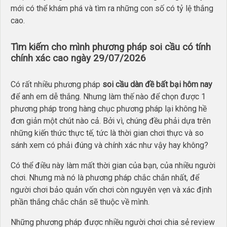
mới có thể khám phá và tìm ra những con số có tỷ lệ thắng
cao.
Tìm kiếm cho mình phương pháp soi cầu có tính
chính xác cao ngày 29/07/2026
Có rất nhiều phương pháp
soi cầu dàn đề bất bại hôm nay
để anh em dễ thắng. Nhưng làm thế nào để chọn được 1
phương pháp trong hàng chục phương pháp lại không hề
đơn giản một chút nào cả. Bởi vì, chúng đều phải dựa trên
những kiến thức thực tế, tức là thời gian chơi thực và so
sánh xem có phải đúng và chính xác như vậy hay không?
Có thể điều này làm mất thời gian của bạn, của nhiều người
chơi. Nhưng mà nó là phương pháp chắc chắn nhất, để
người chơi bảo quản vốn chơi còn nguyên vẹn và xác định
phần thắng chắc chắn sẽ thuộc về mình.
Những phương pháp được nhiều người chơi chia sẻ review