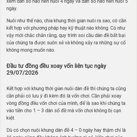
xem dàn số nào nên nuôi 4 ngày và dàn số nào nên nuôi 5
ngày.
Nuôi như thế nào, chia khung thời gian nuôi ra sao, có cần
kết hợp với phương pháp hay kỹ thuật nào không. Có như
vậy mới chắc chắn rằng, quy trình soi cầu dàn đề bất bại
của chúng ta được suôn sẻ và không xảy ra những sự cố
không mong muốn nào.
Đầu tư đồng đều xoay vốn liên tục ngày
29/07/2026
Kết hợp với khung thời gian nuôi dàn đề thì chúng ta cũng
cần phải có lưu ý đi kèm đó là vốn chơi. Cần phải xoay
vòng đồng đều vốn chơi của mình, để là sao khi chúng ta
vào tiền cho 1 – 3 dàn số đề mà vốn chơi không bị cạn
kiệt.
Dù có chọn nuôi khung dàn đề 4 – 0 ngày hay thậm chí là