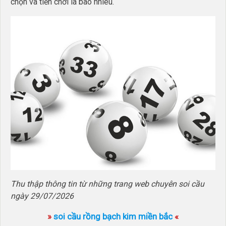
chọn và tiền chơi là bao nhiêu.
Thu thập thông tin từ những trang web chuyên soi cầu
ngày 29/07/2026
»
soi cầu rồng bạch kim miền bắc
«