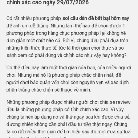
chính xác cao ngày 29/07/2026
Có rất nhiều phương pháp
soi cầu dàn đề bất bại hôm nay
để anh em dễ thắng. Nhưng làm thế nào để chọn được 1
phương pháp trong hàng chục phương pháp lại không hề
đơn giản một chút nào cả. Bởi vì, chúng đều phải dựa trên
những kiến thức thực tế, tức là thời gian chơi thực và so
sánh xem có phải đúng và chính xác như vậy hay không?
Có thể điều này làm mất thời gian của bạn, của nhiều người
chơi. Nhưng mà nó là phương pháp chắc chắn nhất, để
người chơi bảo quản vốn chơi còn nguyên vẹn và xác định
phần thắng chắc chắn sẽ thuộc về mình.
Những phương pháp được nhiều người chơi chia sẻ review
đều là những phương pháp có tính chính xác cao. Vì vậy
chúng ta nên áp dụng nó và thử ngay sau khi được chia sẻ,
đương nhiên không cần phải đầu tư tiền thật ngay. Chúng
ta có rất nhiều thời gian để tìm hiểu sau đó mới đưa sự lựa