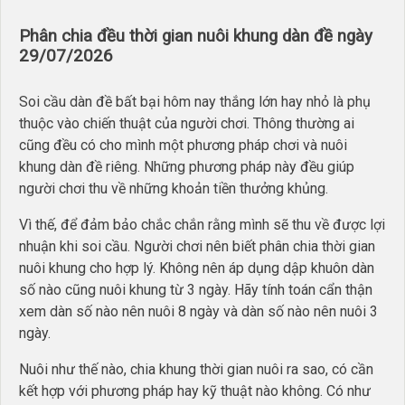
Phân chia đều thời gian nuôi khung dàn đề ngày
29/07/2026
Soi cầu dàn đề bất bại hôm nay thắng lớn hay nhỏ là phụ
thuộc vào chiến thuật của người chơi. Thông thường ai
cũng đều có cho mình một phương pháp chơi và nuôi
khung dàn đề riêng. Những phương pháp này đều giúp
người chơi thu về những khoản tiền thưởng khủng.
Vì thế, để đảm bảo chắc chắn rằng mình sẽ thu về được lợi
nhuận khi soi cầu. Người chơi nên biết phân chia thời gian
nuôi khung cho hợp lý. Không nên áp dụng dập khuôn dàn
số nào cũng nuôi khung từ 3 ngày. Hãy tính toán cẩn thận
xem dàn số nào nên nuôi 8 ngày và dàn số nào nên nuôi 3
ngày.
Nuôi như thế nào, chia khung thời gian nuôi ra sao, có cần
kết hợp với phương pháp hay kỹ thuật nào không. Có như