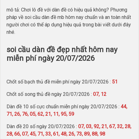
mô tả: Chơi lô đề với dàn đề có hiệu quả không? Phương
pháp về soi cầu dàn đề mb hôm nay chuẩn và an toàn nhất
người chơi có thể áp dụng hiệu quả trong bài viết dưới đây
nhé.
soi cầu dàn đề đẹp nhất hôm nay
miễn phí ngày 20/07/2026
Chốt số bạch thủ đề miễn phí ngày 20/07/2026 :
51
Chốt số song thủ đề ngày 20/07/2026 :
07, 12
Dàn đề 10 số cực chuẩn miễn phí ngày 20/07/2026 :
44,
71, 26, 76, 05, 62, 21, 11, 95, 59
Dàn đề 20 số ngày 20/07/2026 :
07, 03, 92, 21, 67, 32, 28,
28, 66, 07, 45, 71, 33, 61, 48, 26, 73, 89, 88, 98