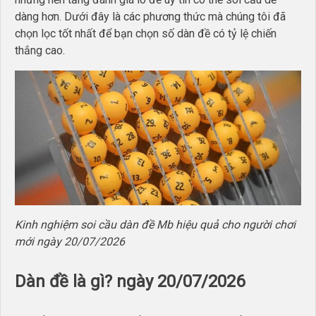
dàng hơn. Dưới đây là các phương thức mà chúng tôi đã
chọn lọc tốt nhất để bạn chọn số dàn đề có tỷ lệ chiến
thắng cao.
Kinh nghiệm soi cầu dàn đề Mb hiệu quả cho người chơi
mới ngày 20/07/2026
Dàn đề là gì? ngày 20/07/2026