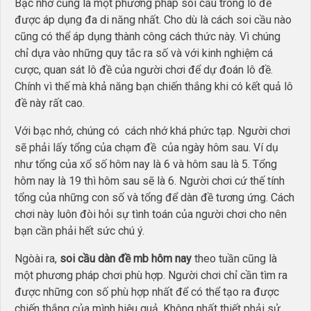
Bạc nhớ cũng là một phương pháp soi cầu trong lô đề
được áp dụng đa di năng nhất. Cho dù là cách soi cầu nào
cũng có thể áp dụng thành công cách thức này. Vì chúng
chỉ dựa vào những quy tắc ra số và với kinh nghiệm cá
cược, quan sát lô đề của người chơi để dự đoán lô đề.
Chính vì thế mà khả năng bạn chiến thắng khi có kết quả lô
đề này rất cao.
Với bạc nhớ, chúng có cách nhớ khá phức tạp. Người chơi
sẽ phải lấy tổng của chạm đề của ngày hôm sau. Ví dụ
như tổng của xổ số hôm nay là 6 và hôm sau là 5. Tổng
hôm nay là 19 thì hôm sau sẽ là 6. Người chơi cứ thế tính
tổng của những con số và tổng để dàn đề tương ứng. Cách
chơi này luôn đòi hỏi sự tình toán của người chơi cho nên
bạn cần phải hết sức chú ý.
Ngòài ra,
soi cầu dàn đề mb hôm nay
theo tuần cũng là
một phương pháp chơi phù hợp. Người chơi chỉ cần tìm ra
được những con số phù hợp nhất để có thể tạo ra được
chiến thắng của mình hiệu quả. Không nhất thiết phải sử