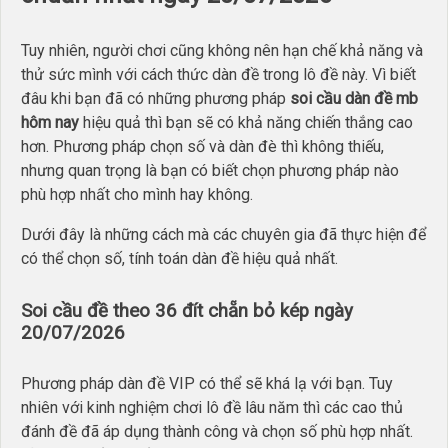
Tuy nhiên, người chơi cũng không nên hạn chế khả năng và
thử sức mình với cách thức dàn đề trong lô đề này. Vì biết
đâu khi bạn đã có những phương pháp
soi cầu dàn đề mb
hôm nay
hiệu quả thì bạn sẽ có khả năng chiến thắng cao
hơn. Phương pháp chọn số và dàn đè thì không thiếu,
nhưng quan trọng là bạn có biết chọn phương pháp nào
phù hợp nhất cho mình hay không.
Dưới đây là những cách mà các chuyên gia đã thực hiện để
có thể chọn số, tính toán dàn đề hiệu quả nhất.
Soi cầu đề theo 36 đít chẵn bỏ kép ngày
20/07/2026
Phương pháp dàn đề VIP có thể sẽ khá lạ với bạn. Tuy
nhiên với kinh nghiệm chơi lô đề lâu năm thì các cao thủ
đánh đề đã áp dụng thành công và chọn số phù hợp nhất.