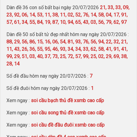
Dàn đề 36 con số bất bại ngày 20/07/2026
21, 33, 33, 09,
23, 92, 06, 14, 53, 11, 38, 11, 02, 52, 76, 14, 58, 04, 17, 91,
57, 61, 34, 55, 84, 19, 87, 10, 94, 65, 43, 03, 56, 79, 62, 97
Dàn đề 50 số bất tử đẹp nhất hôm nay ngày 20/07/2026 :
88, 29, 56, 86, 15, 16, 06, 54, 81, 93, 76, 56, 94, 22, 32, 21,
11, 43, 26, 36, 55, 95, 46, 93, 34, 34, 33, 62, 58, 41, 91, 41,
99, 29, 51, 03, 40, 37, 73, 25, 72, 57, 99, 25, 02, 29, 69, 38,
28, 14
Số đề đầu hôm nay ngày 20/07/2026 :
7
Số đề đuôi hôm nay ngày 20/07/2026 :
1
Xem ngay :
soi cầu bạch thủ đề xsmb cao cấp
Xem ngay :
soi cầu song thủ đề xsmb cao cấp
Xem ngay :
soi cầu đề đầu đuôi xsmb cao cấp