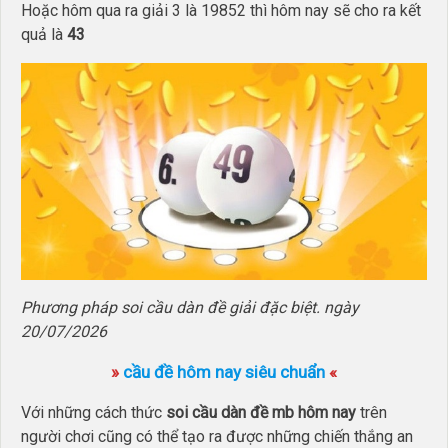
Hoặc hôm qua ra giải 3 là 19852 thì hôm nay sẽ cho ra kết
quả là
43
Phương pháp soi cầu dàn đề giải đặc biệt. ngày
20/07/2026
»
cầu đề hôm nay siêu chuẩn
«
Với những cách thức
soi cầu dàn đề mb hôm nay
trên
người chơi cũng có thể tạo ra được những chiến thắng an