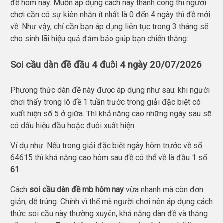
đề hôm nay. Muốn áp dụng cách này thành công thì người
chơi cần có sự kiên nhẫn ít nhất là 0 đến 4 ngày thì đề mới
về. Như vậy, chỉ cần bạn áp dụng liên tục trong 3 tháng sẽ
cho sinh lãi hiệu quả đảm bảo giúp bạn chiến thắng:
Soi cầu dàn đề đầu 4 đuôi 4 ngày 20/07/2026
Phương thức dàn đề này được áp dụng như sau: khi người
chơi thấy trong lô đề 1 tuần trước trong giải đặc biệt có
xuất hiện số 5 ở giữa. Thì khả năng cao những ngày sau sẽ
có dấu hiệu đầu hoặc đuôi xuất hiện.
Ví dụ như: Nếu trong giải đặc biệt ngày hôm trước về số
64615 thì khả năng cao hôm sau đề có thể về là đầu 1 số
61
Cách
soi cầu dàn đề mb hôm nay
vừa nhanh mà còn đơn
giản, dễ trúng. Chính vì thế mà người chơi nên áp dụng cách
thức soi cầu này thường xuyên, khả năng dàn đề và thắng