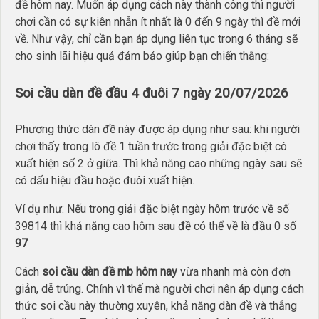
đề hôm nay. Muốn áp dụng cách này thành công thì người
chơi cần có sự kiên nhẫn ít nhất là 0 đến 9 ngày thì đề mới
về. Như vậy, chỉ cần bạn áp dụng liên tục trong 6 tháng sẽ
cho sinh lãi hiệu quả đảm bảo giúp bạn chiến thắng:
Soi cầu dàn đề đầu 4 đuôi 7 ngày 20/07/2026
Phương thức dàn đề này được áp dụng như sau: khi người
chơi thấy trong lô đề 1 tuần trước trong giải đặc biệt có
xuất hiện số 2 ở giữa. Thì khả năng cao những ngày sau sẽ
có dấu hiệu đầu hoặc đuôi xuất hiện.
Ví dụ như: Nếu trong giải đặc biệt ngày hôm trước về số
39814 thì khả năng cao hôm sau đề có thể về là đầu 0 số
97
Cách
soi cầu dàn đề mb hôm nay
vừa nhanh mà còn đơn
giản, dễ trúng. Chính vì thế mà người chơi nên áp dụng cách
thức soi cầu này thường xuyên, khả năng dàn đề và thắng