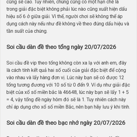
cũng sẽ cao. Tuy nhiên, chúng cũng có một hạn chế là
trong giải đặc biệt không phải lúc nào cũng xuất hiện dấu
hiệu số 6 ở giữa giải. Vì thế, người chơi sẽ không thể áp
dụng cách này nếu như đề không về theo đúng dấu hiệu và
tần suất của chúng.
Soi cầu dàn đề theo tổng ngày 20/07/2026
Soi cầu đề vip theo tổng không còn xa lạ với anh em, đây
là cách tính kết quả hai số cuối của giải đặc biệt để cộng
vào nhau và lấy hàng đơn vị. Lúc này bạn sẽ có được 12
tổng tương đương với 10 số từ 0 đến 9. Ví dụ như giải đặc
biệt của xổ số miền bắc là 46648, lúc này bạn sẽ lấy 1 + 5
= 4, vậy tổng đề ngày hôm đó sẽ là 1. Tuy nhiên cách này
chỉ áp dụng cho xổ số miền Bắc, nên bạn hãy lưu ý khi tính.
Soi cầu dàn đề theo bạc nhớ ngày 20/07/2026