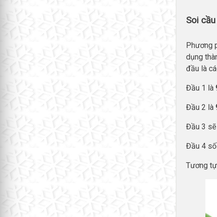
Soi cầu
Phương ph
dụng thàn
đầu là cá
Đầu 1 là
Đầu 2 là
Đầu 3 sẽ
Đầu 4 s
Tương tự