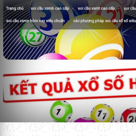
Skip
to
Trang chủ
soi cầu xsmb cao cấp
soi cầu xsmt cao cấp
soi cầ
content
soi cầu xsmn hôm nay siêu chuẩn
các phương pháp soi cầu xổ số siê