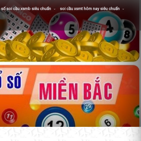
 số soi cầu xsmb siêu chuẩn
soi cầu xsmt hôm nay siêu chuẩn