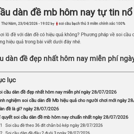
cầu dàn đề mb hôm nay tự tin n
:
Thứ Năm, 23/04/2026 - 19:02
by
soi cầu bạch thủ 3 miền chính xác 100%
hơi lô đề với dàn đề có hiệu quả không? Phương pháp về soi cầu 
ng hiệu quả trong bài viết dưới đây nhé.
ầu dàn đề đẹp nhất hôm nay miễn phí ngà
c lục
oi cầu dàn đề đẹp nhất hôm nay miễn phí ngày 28/07/2026
inh nghiệm soi cầu dàn đề Mb hiệu quả cho người chơi mới ngày 2
àn đề là gì? ngày 28/07/2026
í quyết soi cầu dàn đề mb hôm nay chuẩn nhất ngày 28/07/2026
Soi cầu đề theo 36 đít chẵn bỏ kép ngày 28/07/2026
Soi cầu dàn đề đầu 2 đuôi 3 ngày 28/07/2026