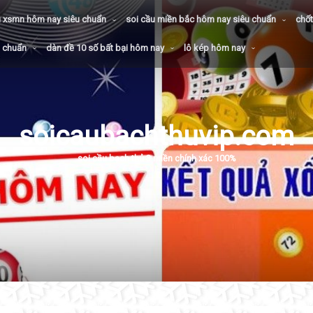
u xsmn hôm nay siêu chuẩn
soi cầu miền bắc hôm nay siêu chuẩn
chốt
u chuẩn
dàn đề 10 số bất bại hôm nay
lô kép hôm nay
soicaubachthuvip.com
soi cầu bạch thủ 3 miền chính xác 100%