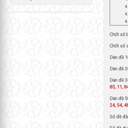
Chốt số 
Chốt số 
Dàn đề 1
Dàn đề 2
Dàn đề 3
85, 11, 84
Dàn đề 5
24, 54, 48
Số đề đầ