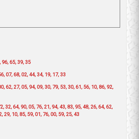
, 96, 65, 39, 35
56, 07, 68, 02, 44, 34, 19, 17, 33
80, 62, 27, 05, 94, 09, 30, 79, 53, 30, 61, 56, 10, 86, 92,
2, 32, 64, 90, 05, 76, 21, 94, 43, 83, 95, 48, 26, 64, 62,
2, 29, 10, 85, 59, 01, 76, 00, 59, 25, 43