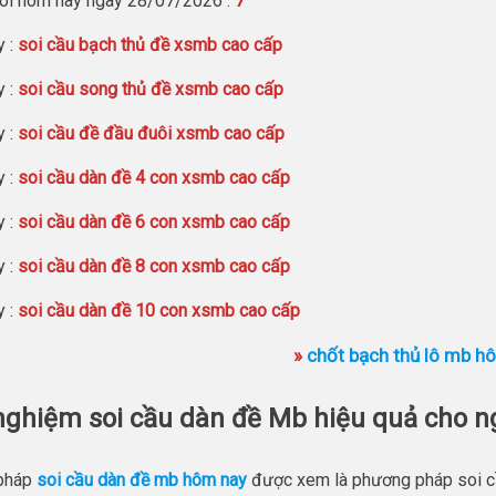
ôi hôm nay ngày 28/07/2026 :
7
 :
soi cầu bạch thủ đề xsmb cao cấp
 :
soi cầu song thủ đề xsmb cao cấp
 :
soi cầu đề đầu đuôi xsmb cao cấp
 :
soi cầu dàn đề 4 con xsmb cao cấp
 :
soi cầu dàn đề 6 con xsmb cao cấp
 :
soi cầu dàn đề 8 con xsmb cao cấp
 :
soi cầu dàn đề 10 con xsmb cao cấp
»
chốt bạch thủ lô mb h
nghiệm soi cầu dàn đề Mb hiệu quả cho n
pháp
soi cầu dàn đề mb hôm nay
được xem là phương pháp soi cầ