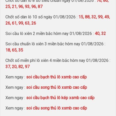
Chốt số dàn lô 8 số siêu chuẩn ngày 01/08/2026 :
76, 86,
25, 21, 96, 93, 96, 87
Chốt số dàn lô 10 số ngày 01/08/2026 :
15, 88, 32, 99, 49,
26, 61, 99, 63, 26
Soi cầu lô xiên 2 miền bắc hôm nay 01/08/2026 :
40, 32
Soi cầu chuẩn lô xiên 3 miền bắc hôm nay 01/08/2026 :
18, 65, 35
Chốt số miễn phí lô xiên 4 miền bắc hôm nay 01/08/2026 :
37, 20, 82, 97
Xem ngay :
soi cầu bạch thủ lô xsmb cao cấp
Xem ngay :
soi cầu song thủ lô xsmb cao cấp
Xem ngay :
soi cầu bạch thủ lô kép xsmb cao cấp
Xem ngay :
soi cầu song thủ lô xsmb cao cấp