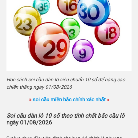
Học cách soi cầu dàn lô siêu chuẩn 10 số để nâng cao
chiến thắng ngày 01/08/2026
»
soi cầu miền bắc chính xác nhất
«
Soi cầu dàn lô 10 số theo tính chất bắc cầu lô
ngày 01/08/2026