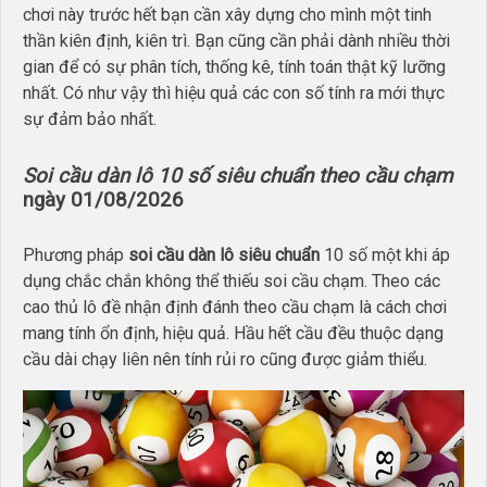
chơi này trước hết bạn cần xây dựng cho mình một tinh
thần kiên định, kiên trì. Bạn cũng cần phải dành nhiều thời
gian để có sự phân tích, thống kê, tính toán thật kỹ lưỡng
nhất. Có như vậy thì hiệu quả các con số tính ra mới thực
sự đảm bảo nhất.
Soi cầu dàn lô 10 số siêu chuẩn theo cầu chạm
ngày 01/08/2026
Phương pháp
soi cầu dàn lô siêu chuẩn
10 số một khi áp
dụng chắc chắn không thể thiếu soi cầu chạm. Theo các
cao thủ lô đề nhận định đánh theo cầu chạm là cách chơi
mang tính ổn định, hiệu quả. Hầu hết cầu đều thuộc dạng
cầu dài chạy liên nên tính rủi ro cũng được giảm thiểu.