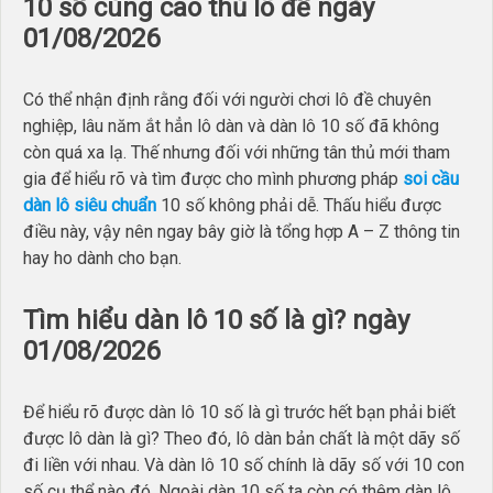
10 số cùng cao thủ lô đề ngày
01/08/2026
Có thể nhận định rằng đối với người chơi lô đề chuyên
nghiệp, lâu năm ắt hẳn lô dàn và dàn lô 10 số đã không
còn quá xa lạ. Thế nhưng đối với những tân thủ mới tham
gia để hiểu rõ và tìm được cho mình phương pháp
soi cầu
dàn lô siêu chuẩn
10 số không phải dễ. Thấu hiểu được
điều này, vậy nên ngay bây giờ là tổng hợp A – Z thông tin
hay ho dành cho bạn.
Tìm hiểu dàn lô 10 số là gì? ngày
01/08/2026
Để hiểu rõ được dàn lô 10 số là gì trước hết bạn phải biết
được lô dàn là gì? Theo đó, lô dàn bản chất là một dãy số
đi liền với nhau. Và dàn lô 10 số chính là dãy số với 10 con
số cụ thể nào đó. Ngoài dàn 10 số ta còn có thêm dàn lô