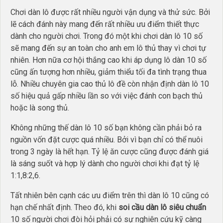
Chơi dàn lô được rất nhiều người vận dụng và thử sức. Bởi
lẽ cách đánh này mang đến rất nhiều ưu điểm thiết thực
dành cho người chơi. Trong đó một khi chơi dàn lô 10 số
sẽ mang đến sự an toàn cho anh em lô thủ thay vì chơi tự
nhiên. Hơn nữa cơ hội thắng cao khi áp dụng lô dàn 10 số
cũng ấn tượng hơn nhiều, giảm thiểu tối đa tình trạng thua
lỗ. Nhiều chuyên gia cao thủ lô đề còn nhận định dàn lô 10
số hiệu quả gấp nhiều lần so với việc đánh con bạch thủ
hoặc là song thủ.
Không những thế dàn lô 10 số bạn không cần phải bỏ ra
nguồn vốn đặt cược quá nhiều. Bởi vì bạn chỉ có thể nuôi
trong 3 ngày là hết hạn. Tỷ lệ ăn cược cũng được đánh giá
là sáng suốt và hợp lý dành cho người chơi khi đạt tỷ lệ
1:1,8:2,6.
Tất nhiên bên cạnh các ưu điểm trên thì dàn lô 10 cũng có
hạn chế nhất định. Theo đó, khi
soi cầu dàn lô siêu chuẩn
10 số người chơi đòi hỏi phải có sự nghiên cứu kỹ càng