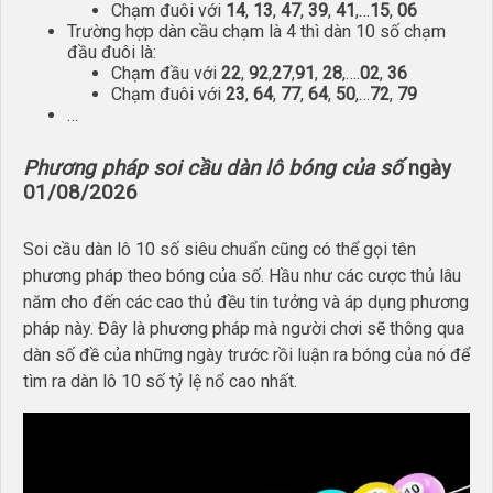
Chạm đuôi với
14
,
13
,
47
,
39
,
41
,…
15
,
06
Trường hợp dàn cầu chạm là 4 thì dàn 10 số chạm
đầu đuôi là:
Chạm đầu với
22
,
92
,
27
,
91
,
28
,….
02
,
36
Chạm đuôi với
23
,
64
,
77
,
64
,
50
,…
72
,
79
…
Phương pháp soi cầu dàn lô bóng của số
ngày
01/08/2026
Soi cầu dàn lô 10 số siêu chuẩn cũng có thể gọi tên
phương pháp theo bóng của số. Hầu như các cược thủ lâu
năm cho đến các cao thủ đều tin tưởng và áp dụng phương
pháp này. Đây là phương pháp mà người chơi sẽ thông qua
dàn số đề của những ngày trước rồi luận ra bóng của nó để
tìm ra dàn lô 10 số tỷ lệ nổ cao nhất.