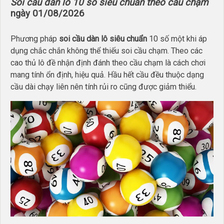
Soi cầu dàn lô 10 số siêu chuẩn theo cầu chạm
ngày 01/08/2026
Phương pháp
soi cầu dàn lô siêu chuẩn
10 số một khi áp
dụng chắc chắn không thể thiếu soi cầu chạm. Theo các
cao thủ lô đề nhận định đánh theo cầu chạm là cách chơi
mang tính ổn định, hiệu quả. Hầu hết cầu đều thuộc dạng
cầu dài chạy liên nên tính rủi ro cũng được giảm thiểu.