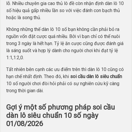
lỗ. Nhiều chuyên gia cao thủ lô đề còn nhận định dàn lô 10
số hiệu quả gấp nhiều lần so với việc đánh con bạch thủ
hoặc là song thủ.
Không những thế dàn lô 10 số bạn không cần phải bỏ ra
nguồn vốn đặt cược quá nhiều. Bởi vì bạn chỉ có thể nuôi
trong 3 ngày là hết hạn. Tỷ lệ ăn cược cũng được đánh giá
là sáng suốt và hợp lý dành cho người chơi khi đạt tỷ lệ
1:1,1:2,0.
Tất nhiên bên cạnh các ưu điểm trên thì dàn lô 10 cũng có
hạn chế nhất định. Theo đó, khi
soi cầu dàn lô siêu chuẩn
10 số người chơi đòi hỏi phải có sự nghiên cứu kỹ càng
trong thời gian dài.
Gợi ý một số phương pháp soi cầu
dàn lô siêu chuẩn 10 số ngày
01/08/2026