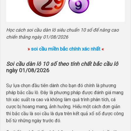
Học cách soi cầu dàn lô siêu chuẩn 10 số để nâng cao
chiến thắng ngày 01/08/2026
»
soi cầu miền bắc chính xác nhất
«
Soi cầu dàn lô 10 số theo tính chất bắc cầu lô
ngày 01/08/2026
Sự lựa chọn đầu tiên dành cho bạn đó chính là phương
pháp bắc cầu lô. Đây là phương pháp được đánh giá mang
tới xác suất ra cao và không làm quá trình phân tích, cá
cược bị hoang mang, ảnh hưởng. Hiểu một cách đơn giản
thì bắc cầu là soi cầu là dựa trên kết quả xổ số được công
bố từ những ngày trước đó.