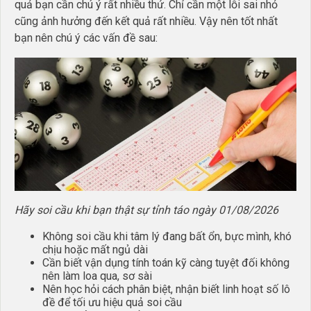
quả bạn cần chú ý rất nhiều thứ. Chỉ cần một lỗi sai nhỏ
cũng ảnh hưởng đến kết quả rất nhiều. Vậy nên tốt nhất
bạn nên chú ý các vấn đề sau:
Hãy soi cầu khi bạn thật sự tỉnh táo ngày 01/08/2026
Không soi cầu khi tâm lý đang bất ổn, bực mình, khó
chịu hoặc mất ngủ dài
Cần biết vận dụng tính toán kỹ càng tuyệt đối không
nên làm loa qua, sơ sài
Nên học hỏi cách phân biệt, nhận biết linh hoạt số lô
đề để tối ưu hiệu quả soi cầu