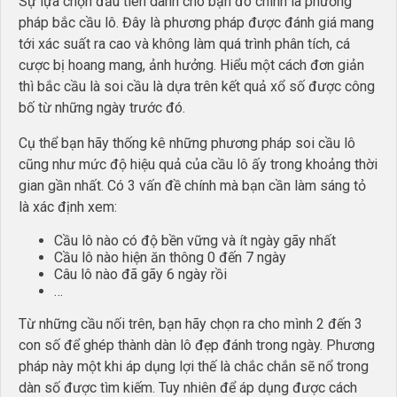
Sự lựa chọn đầu tiên dành cho bạn đó chính là phương
pháp bắc cầu lô. Đây là phương pháp được đánh giá mang
tới xác suất ra cao và không làm quá trình phân tích, cá
cược bị hoang mang, ảnh hưởng. Hiểu một cách đơn giản
thì bắc cầu là soi cầu là dựa trên kết quả xổ số được công
bố từ những ngày trước đó.
Cụ thể bạn hãy thống kê những phương pháp soi cầu lô
cũng như mức độ hiệu quả của cầu lô ấy trong khoảng thời
gian gần nhất. Có 3 vấn đề chính mà bạn cần làm sáng tỏ
là xác định xem:
Cầu lô nào có độ bền vững và ít ngày gãy nhất
Cầu lô nào hiện ăn thông 0 đến 7 ngày
Câu lô nào đã gãy 6 ngày rồi
…
Từ những cầu nối trên, bạn hãy chọn ra cho mình 2 đến 3
con số để ghép thành dàn lô đẹp đánh trong ngày. Phương
pháp này một khi áp dụng lợi thế là chắc chắn sẽ nổ trong
dàn số được tìm kiếm. Tuy nhiên để áp dụng được cách