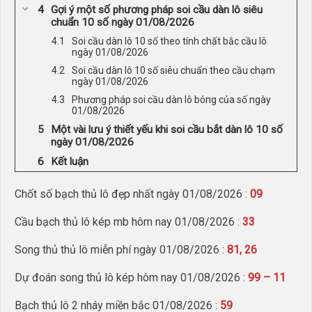
Gợi ý một số phương pháp soi cầu dàn lô siêu
chuẩn 10 số ngày 01/08/2026
Soi cầu dàn lô 10 số theo tính chất bắc cầu lô
ngày 01/08/2026
Soi cầu dàn lô 10 số siêu chuẩn theo cầu chạm
ngày 01/08/2026
Phương pháp soi cầu dàn lô bóng của số ngày
01/08/2026
Một vài lưu ý thiết yếu khi soi cầu bắt dàn lô 10 số
ngày 01/08/2026
Kết luận
Chốt số bạch thủ lô đẹp nhất ngày 01/08/2026 :
09
Cầu bạch thủ lô kép mb hôm nay 01/08/2026 :
33
Song thủ thủ lô miễn phí ngày 01/08/2026 :
81, 26
Dự đoán song thủ lô kép hôm nay 01/08/2026 :
99 – 11
Bạch thủ lô 2 nháy miền bắc 01/08/2026 :
59