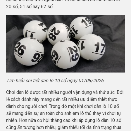
20 số, 51 số hay 62 số.
Tìm hiểu chi tiết dàn lô 10 số ngày 01/08/2026
Chơi dàn lô được rất nhiều người vận dụng và thử sức. Bởi
lẽ cách đánh này mang đến rất nhiều ưu điểm thiết thực
dành cho người chơi. Trong đó một khi chơi dàn lô 10 số
sẽ mang đến sự an toàn cho anh em lô thủ thay vì chơi tự
nhiên. Hơn nữa cơ hội thắng cao khi áp dụng lô dàn 10 số
cũng ấn tượng hơn nhiều, giảm thiểu tối đa tình trạng thua