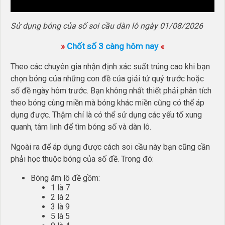
Sử dụng bóng của số soi cầu dàn lô ngày 01/08/2026
»
Chốt số 3 càng hôm nay
«
Theo các chuyên gia nhận định xác suất trúng cao khi bạn
chọn bóng của những con đề của giải tứ quý trước hoặc
số đề ngày hôm trước. Bạn không nhất thiết phải phân tích
theo bóng cùng miền mà bóng khác miền cũng có thể áp
dụng được. Thậm chí là có thể sử dụng các yếu tố xung
quanh, tâm linh để tìm bóng số và dàn lô.
Ngoài ra để áp dụng được cách soi cầu này bạn cũng cần
phải học thuộc bóng của số đề. Trong đó:
Bóng âm lô đề gồm:
1 là 7
2 là 2
3 là 9
5 là 5