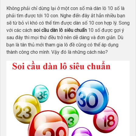
Không phải chỉ dừng lại ở một con số mà dàn lô 10 số là
phải tìm được tới 10 con. Nghe đến đây ắt hẳn nhiều bạn
sẽ từ bỏ vì khó có thể tìm được dàn số 10 con hợp lý. Song
với các cách
soi cầu dàn lô siêu chuẩn
10 số được gợi ý
sau đây thì mọi thứ đều trở nên dễ dàng và đơn giản. Dù
bạn là tân thủ mới tham gia lô đề cũng có thể áp dụng
thành công cho mình. Vậy đó là những cách nào?