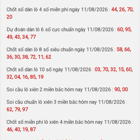
Chốt số dàn lô 4 số miễn phí ngày 11/08/2026 :
44, 26, 70,
20
Dự đoán dàn lô 6 số cực chuẩn ngày 11/08/2026 :
60, 95,
49, 43, 34, 77
Chốt số dàn lô 8 số siêu chuẩn ngày 11/08/2026 :
58, 66,
36, 30, 38, 72, 11, 62
Chốt số dàn lô 10 số ngày 11/08/2026 :
03, 70, 32, 15, 60,
32, 04, 16, 85, 19
Soi cầu lô xiên 2 miền bắc hôm nay 11/08/2026 :
90, 00
Soi cầu chuẩn lô xiên 3 miền bắc hôm nay 11/08/2026 :
62, 79, 97
Chốt số miễn phí lô xiên 4 miền bắc hôm nay 11/08/2026 :
46, 40, 19, 87