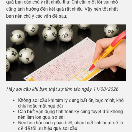
quả bạn cần chú ý rất nhiều thứ. Chỉ cần một lỗi sai nhỏ
cũng ảnh hưởng đến kết quả rất nhiều. Vậy nên tốt nhất
bạn nên chú ý các vấn đề sau:
Hãy soi cầu khi bạn thật sự tỉnh táo ngày 11/08/2026
Không soi cầu khi tâm lý đang bất ổn, bực mình, khó
chịu hoặc mất ngủ dài
Cần biết vận dụng tính toán kỹ càng tuyệt đối không
nên làm loa qua, sơ sài
Nên học hỏi cách phân biệt, nhận biết linh hoạt số lô
đề để tối ưu hiệu quả soi cầu