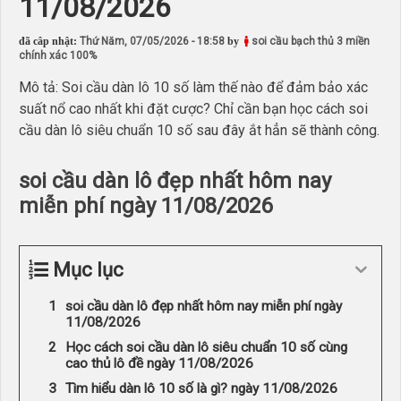
11/08/2026
đã câp nhật:
Thứ Năm, 07/05/2026 - 18:58
by
soi cầu bạch thủ 3 miền
chính xác 100%
Mô tả: Soi cầu dàn lô 10 số làm thế nào để đảm bảo xác
suất nổ cao nhất khi đặt cược? Chỉ cần bạn học cách soi
cầu dàn lô siêu chuẩn 10 số sau đây ắt hẳn sẽ thành công.
soi cầu dàn lô đẹp nhất hôm nay
miễn phí ngày 11/08/2026
Mục lục
soi cầu dàn lô đẹp nhất hôm nay miễn phí ngày
11/08/2026
Học cách soi cầu dàn lô siêu chuẩn 10 số cùng
cao thủ lô đề ngày 11/08/2026
Tìm hiểu dàn lô 10 số là gì? ngày 11/08/2026