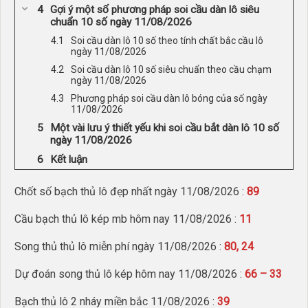
Gợi ý một số phương pháp soi cầu dàn lô siêu
chuẩn 10 số ngày 11/08/2026
Soi cầu dàn lô 10 số theo tính chất bắc cầu lô
ngày 11/08/2026
Soi cầu dàn lô 10 số siêu chuẩn theo cầu chạm
ngày 11/08/2026
Phương pháp soi cầu dàn lô bóng của số ngày
11/08/2026
Một vài lưu ý thiết yếu khi soi cầu bắt dàn lô 10 số
ngày 11/08/2026
Kết luận
Chốt số bạch thủ lô đẹp nhất ngày 11/08/2026 :
89
Cầu bạch thủ lô kép mb hôm nay 11/08/2026 :
11
Song thủ thủ lô miễn phí ngày 11/08/2026 :
80, 24
Dự đoán song thủ lô kép hôm nay 11/08/2026 :
66 – 33
Bạch thủ lô 2 nháy miền bắc 11/08/2026 :
39