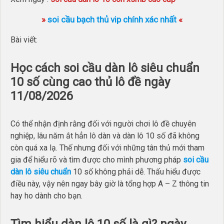
»
soi cầu bạch thủ vip chính xác nhất
«
Bài viết:
Học cách soi cầu dàn lô siêu chuẩn
10 số cùng cao thủ lô đề ngày
11/08/2026
Có thể nhận định rằng đối với người chơi lô đề chuyên
nghiệp, lâu năm ắt hẳn lô dàn và dàn lô 10 số đã không
còn quá xa lạ. Thế nhưng đối với những tân thủ mới tham
gia để hiểu rõ và tìm được cho mình phương pháp
soi cầu
dàn lô siêu chuẩn
10 số không phải dễ. Thấu hiểu được
điều này, vậy nên ngay bây giờ là tổng hợp A – Z thông tin
hay ho dành cho bạn.
Tìm hiểu dàn lô 10 số là gì? ngày