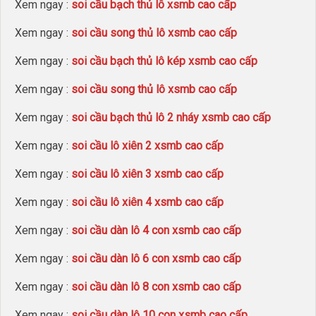
Xem ngay :
soi cầu bạch thủ lô xsmb cao cấp
Xem ngay :
soi cầu song thủ lô xsmb cao cấp
Xem ngay :
soi cầu bạch thủ lô kép xsmb cao cấp
Xem ngay :
soi cầu song thủ lô xsmb cao cấp
Xem ngay :
soi cầu bạch thủ lô 2 nháy xsmb cao cấp
Xem ngay :
soi cầu lô xiên 2 xsmb cao cấp
Xem ngay :
soi cầu lô xiên 3 xsmb cao cấp
Xem ngay :
soi cầu lô xiên 4 xsmb cao cấp
Xem ngay :
soi cầu dàn lô 4 con xsmb cao cấp
Xem ngay :
soi cầu dàn lô 6 con xsmb cao cấp
Xem ngay :
soi cầu dàn lô 8 con xsmb cao cấp
Xem ngay :
soi cầu dàn lô 10 con xsmb cao cấp