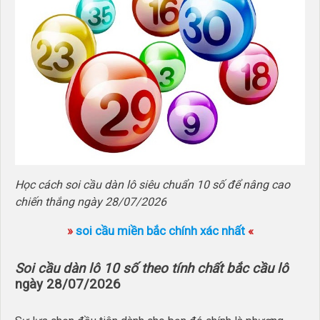
Học cách soi cầu dàn lô siêu chuẩn 10 số để nâng cao
chiến thắng ngày 28/07/2026
»
soi cầu miền bắc chính xác nhất
«
Soi cầu dàn lô 10 số theo tính chất bắc cầu lô
ngày 28/07/2026