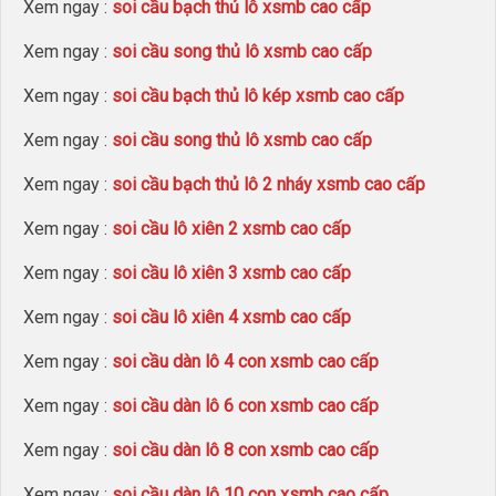
Xem ngay :
soi cầu bạch thủ lô xsmb cao cấp
Xem ngay :
soi cầu song thủ lô xsmb cao cấp
Xem ngay :
soi cầu bạch thủ lô kép xsmb cao cấp
Xem ngay :
soi cầu song thủ lô xsmb cao cấp
Xem ngay :
soi cầu bạch thủ lô 2 nháy xsmb cao cấp
Xem ngay :
soi cầu lô xiên 2 xsmb cao cấp
Xem ngay :
soi cầu lô xiên 3 xsmb cao cấp
Xem ngay :
soi cầu lô xiên 4 xsmb cao cấp
Xem ngay :
soi cầu dàn lô 4 con xsmb cao cấp
Xem ngay :
soi cầu dàn lô 6 con xsmb cao cấp
Xem ngay :
soi cầu dàn lô 8 con xsmb cao cấp
Xem ngay :
soi cầu dàn lô 10 con xsmb cao cấp