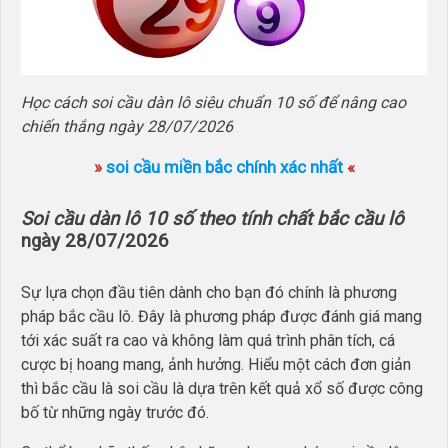
Học cách soi cầu dàn lô siêu chuẩn 10 số để nâng cao
chiến thắng ngày 28/07/2026
»
soi cầu miền bắc chính xác nhất
«
Soi cầu dàn lô 10 số theo tính chất bắc cầu lô
ngày 28/07/2026
Sự lựa chọn đầu tiên dành cho bạn đó chính là phương
pháp bắc cầu lô. Đây là phương pháp được đánh giá mang
tới xác suất ra cao và không làm quá trình phân tích, cá
cược bị hoang mang, ảnh hưởng. Hiểu một cách đơn giản
thì bắc cầu là soi cầu là dựa trên kết quả xổ số được công
bố từ những ngày trước đó.