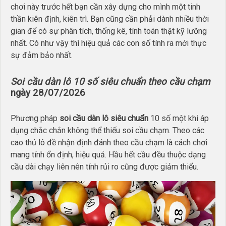
chơi này trước hết bạn cần xây dựng cho mình một tinh
thần kiên định, kiên trì. Bạn cũng cần phải dành nhiều thời
gian để có sự phân tích, thống kê, tính toán thật kỹ lưỡng
nhất. Có như vậy thì hiệu quả các con số tính ra mới thực
sự đảm bảo nhất.
Soi cầu dàn lô 10 số siêu chuẩn theo cầu chạm
ngày 28/07/2026
Phương pháp
soi cầu dàn lô siêu chuẩn
10 số một khi áp
dụng chắc chắn không thể thiếu soi cầu chạm. Theo các
cao thủ lô đề nhận định đánh theo cầu chạm là cách chơi
mang tính ổn định, hiệu quả. Hầu hết cầu đều thuộc dạng
cầu dài chạy liên nên tính rủi ro cũng được giảm thiểu.