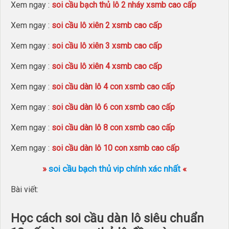
Xem ngay :
soi cầu bạch thủ lô 2 nháy xsmb cao cấp
Xem ngay :
soi cầu lô xiên 2 xsmb cao cấp
Xem ngay :
soi cầu lô xiên 3 xsmb cao cấp
Xem ngay :
soi cầu lô xiên 4 xsmb cao cấp
Xem ngay :
soi cầu dàn lô 4 con xsmb cao cấp
Xem ngay :
soi cầu dàn lô 6 con xsmb cao cấp
Xem ngay :
soi cầu dàn lô 8 con xsmb cao cấp
Xem ngay :
soi cầu dàn lô 10 con xsmb cao cấp
»
soi cầu bạch thủ vip chính xác nhất
«
Bài viết:
Học cách soi cầu dàn lô siêu chuẩn