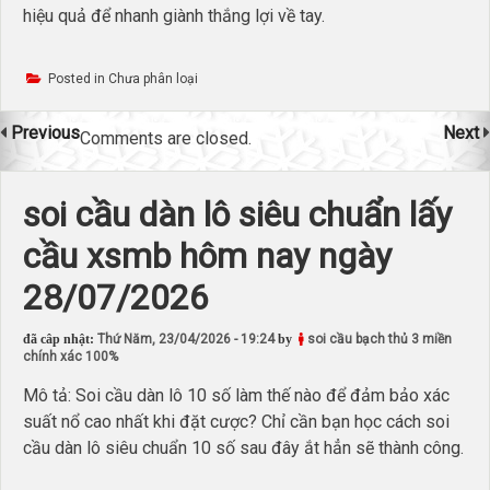
hiệu quả để nhanh giành thắng lợi về tay.
Posted in Chưa phân loại
Previous
Next
Comments are closed.
soi cầu dàn lô siêu chuẩn lấy
cầu xsmb hôm nay ngày
28/07/2026
đã câp nhật:
Thứ Năm, 23/04/2026 - 19:24
by
soi cầu bạch thủ 3 miền
chính xác 100%
Mô tả: Soi cầu dàn lô 10 số làm thế nào để đảm bảo xác
suất nổ cao nhất khi đặt cược? Chỉ cần bạn học cách soi
cầu dàn lô siêu chuẩn 10 số sau đây ắt hẳn sẽ thành công.