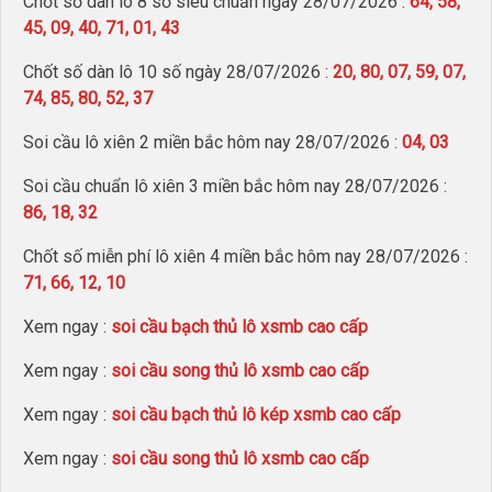
Chốt số dàn lô 8 số siêu chuẩn ngày 28/07/2026 :
64, 58,
45, 09, 40, 71, 01, 43
Chốt số dàn lô 10 số ngày 28/07/2026 :
20, 80, 07, 59, 07,
74, 85, 80, 52, 37
Soi cầu lô xiên 2 miền bắc hôm nay 28/07/2026 :
04, 03
Soi cầu chuẩn lô xiên 3 miền bắc hôm nay 28/07/2026 :
86, 18, 32
Chốt số miễn phí lô xiên 4 miền bắc hôm nay 28/07/2026 :
71, 66, 12, 10
Xem ngay :
soi cầu bạch thủ lô xsmb cao cấp
Xem ngay :
soi cầu song thủ lô xsmb cao cấp
Xem ngay :
soi cầu bạch thủ lô kép xsmb cao cấp
Xem ngay :
soi cầu song thủ lô xsmb cao cấp