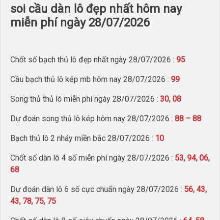
soi cầu dàn lô đẹp nhất hôm nay
miễn phí ngày 28/07/2026
Chốt số bạch thủ lô đẹp nhất ngày 28/07/2026 :
95
Cầu bạch thủ lô kép mb hôm nay 28/07/2026 :
99
Song thủ thủ lô miễn phí ngày 28/07/2026 :
30, 08
Dự đoán song thủ lô kép hôm nay 28/07/2026 :
88 – 88
Bạch thủ lô 2 nháy miền bắc 28/07/2026 :
10
Chốt số dàn lô 4 số miễn phí ngày 28/07/2026 :
53, 94, 06,
68
Dự đoán dàn lô 6 số cực chuẩn ngày 28/07/2026 :
56, 43,
43, 78, 75, 75