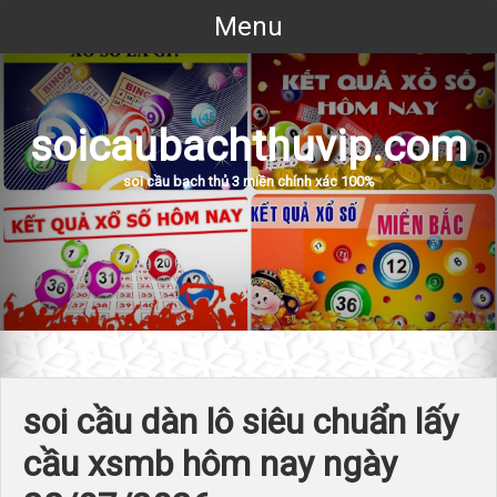
Skip
Menu
to
content
soicaubachthuvip.com
soi cầu bạch thủ 3 miền chính xác 100%
soi cầu dàn lô siêu chuẩn lấy
cầu xsmb hôm nay ngày