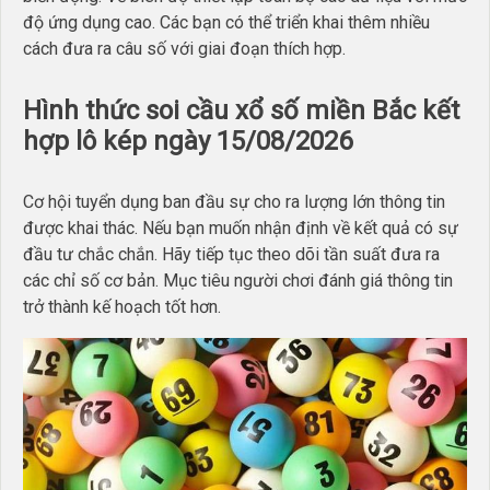
độ ứng dụng cao. Các bạn có thể triển khai thêm nhiều
cách đưa ra câu số với giai đoạn thích hợp.
Hình thức soi cầu xổ số miền Bắc kết
hợp lô kép ngày 15/08/2026
Cơ hội tuyển dụng ban đầu sự cho ra lượng lớn thông tin
được khai thác. Nếu bạn muốn nhận định về kết quả có sự
đầu tư chắc chắn. Hãy tiếp tục theo dõi tần suất đưa ra
các chỉ số cơ bản. Mục tiêu người chơi đánh giá thông tin
trở thành kế hoạch tốt hơn.