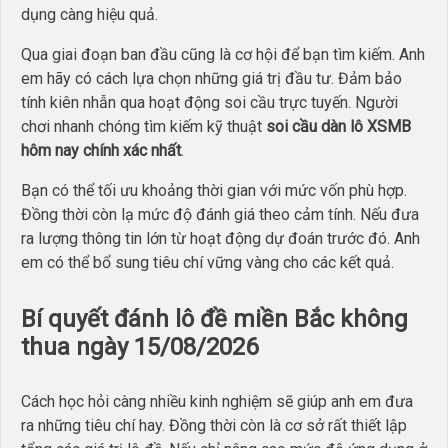
dụng càng hiệu quả.
Qua giai đoạn ban đầu cũng là cơ hội để bạn tìm kiếm. Anh
em hãy có cách lựa chọn những giá trị đầu tư. Đảm bảo
tính kiên nhẫn qua hoạt động soi cầu trực tuyến. Người
chơi nhanh chóng tìm kiếm kỹ thuật
soi cầu dàn lô XSMB
hôm nay chính xác nhất
.
Bạn có thể tối ưu khoảng thời gian với mức vốn phù hợp.
Đồng thời còn lạ mức độ đánh giá theo cảm tính. Nếu đưa
ra lượng thông tin lớn từ hoạt động dự đoán trước đó. Anh
em có thể bổ sung tiêu chí vững vàng cho các kết quả.
Bí quyết đánh lô đề miền Bắc không
thua ngày 15/08/2026
Cách học hỏi càng nhiều kinh nghiệm sẽ giúp anh em đưa
ra những tiêu chí hay. Đồng thời còn là cơ sở rất thiết lập