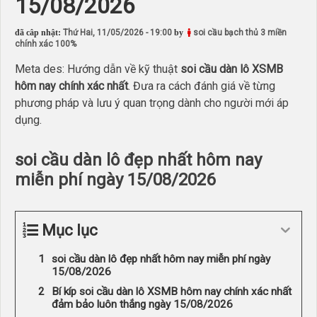
15/08/2026
đã câp nhật:
Thứ Hai, 11/05/2026 - 19:00
by
soi cầu bạch thủ 3 miền
chính xác 100%
Meta des: Hướng dẫn về kỹ thuật
soi cầu dàn lô XSMB
hôm nay chính xác nhất
. Đưa ra cách đánh giá về từng
phương pháp và lưu ý quan trọng dành cho người mới áp
dụng.
soi cầu dàn lô đẹp nhất hôm nay
miễn phí ngày 15/08/2026
Mục lục
soi cầu dàn lô đẹp nhất hôm nay miễn phí ngày
15/08/2026
Bí kíp soi cầu dàn lô XSMB hôm nay chính xác nhất
đảm bảo luôn thắng ngày 15/08/2026