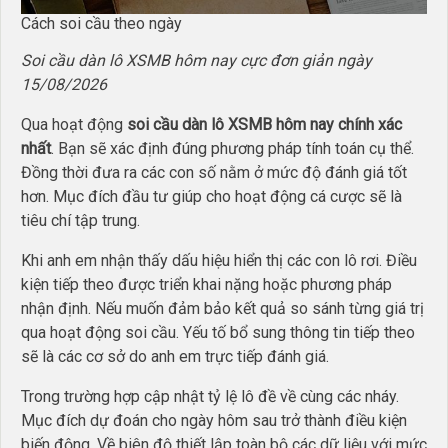
Cách soi cầu theo ngày
Soi cầu dàn lô XSMB hôm nay cực đơn giản ngày
15/08/2026
Qua hoạt động
soi cầu dàn lô XSMB hôm nay chính xác
nhất
. Bạn sẽ xác định đúng phương pháp tính toán cụ thể.
Đồng thời đưa ra các con số nằm ở mức độ đánh giá tốt
hơn. Mục đích đầu tư giúp cho hoạt động cá cược sẽ là
tiêu chí tập trung.
Khi anh em nhận thấy dấu hiệu hiển thị các con lô rơi. Điều
kiện tiếp theo được triển khai nặng hoặc phương pháp
nhận định. Nếu muốn đảm bảo kết quả so sánh từng giá trị
qua hoạt động soi cầu. Yếu tố bổ sung thông tin tiếp theo
sẽ là các cơ sở do anh em trực tiếp đánh giá.
Trong trường hợp cập nhật tỷ lệ lô đề về cùng các nháy.
Mục đích dự đoán cho ngày hôm sau trở thành điều kiện
biến động. Về biên độ thiết lập toàn bộ các dữ liệu với mức