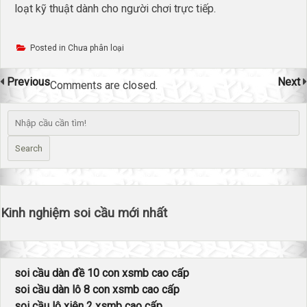
loạt kỹ thuật dành cho người chơi trực tiếp.
Posted in Chưa phân loại
Previous
Next
Comments are closed.
Search
Kinh nghiệm soi cầu mới nhất
soi cầu dàn đề 10 con xsmb cao cấp
soi cầu dàn lô 8 con xsmb cao cấp
soi cầu lô xiên 2 xsmb cao cấp