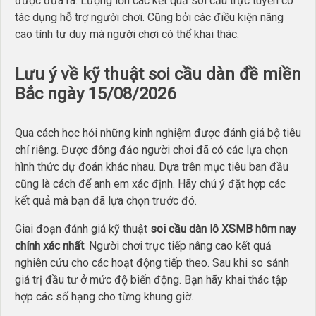
được đưa ra. Lượng lớn các kết quả soi cầu trực tuyến có
tác dụng hỗ trợ người chơi. Cũng bởi các điều kiện nâng
cao tính tư duy mà người chơi có thể khai thác.
Lưu ý về kỹ thuật soi cầu dàn đề miền
Bắc ngày 15/08/2026
Qua cách học hỏi những kinh nghiệm được đánh giá bộ tiêu
chí riêng. Được đông đảo người chơi đã có các lựa chọn
hình thức dự đoán khác nhau. Dựa trên mục tiêu ban đầu
cũng là cách để anh em xác định. Hãy chú ý đặt hợp các
kết quả mà bạn đã lựa chọn trước đó.
Giai đoạn đánh giá kỹ thuật
soi cầu dàn lô XSMB hôm nay
chính xác nhất
. Người chơi trực tiếp nâng cao kết quả
nghiên cứu cho các hoạt động tiếp theo. Sau khi so sánh
giá trị đầu tư ở mức độ biến động. Bạn hãy khai thác tập
hợp các số hạng cho từng khung giờ.