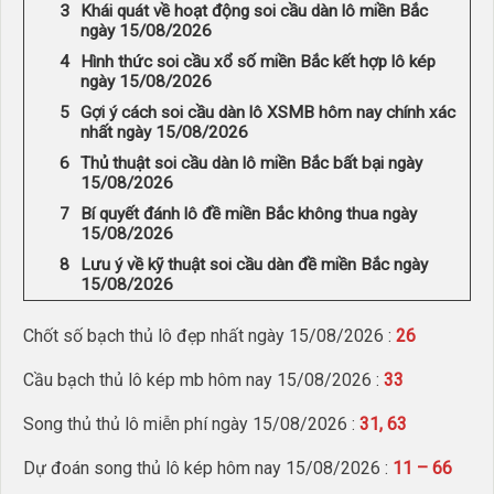
Khái quát về hoạt động soi cầu dàn lô miền Bắc
ngày 15/08/2026
Hình thức soi cầu xổ số miền Bắc kết hợp lô kép
ngày 15/08/2026
Gợi ý cách soi cầu dàn lô XSMB hôm nay chính xác
nhất ngày 15/08/2026
Thủ thuật soi cầu dàn lô miền Bắc bất bại ngày
15/08/2026
Bí quyết đánh lô đề miền Bắc không thua ngày
15/08/2026
Lưu ý về kỹ thuật soi cầu dàn đề miền Bắc ngày
15/08/2026
Chốt số bạch thủ lô đẹp nhất ngày 15/08/2026 :
26
Cầu bạch thủ lô kép mb hôm nay 15/08/2026 :
33
Song thủ thủ lô miễn phí ngày 15/08/2026 :
31, 63
Dự đoán song thủ lô kép hôm nay 15/08/2026 :
11 – 66