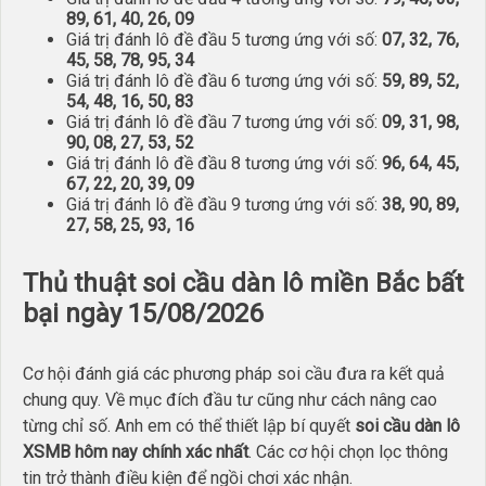
89, 61, 40, 26, 09
Giá trị đánh lô đề đầu 5 tương ứng với số:
07, 32, 76,
45, 58, 78, 95, 34
Giá trị đánh lô đề đầu 6 tương ứng với số:
59, 89, 52,
54, 48, 16, 50, 83
Giá trị đánh lô đề đầu 7 tương ứng với số:
09, 31, 98,
90, 08, 27, 53, 52
Giá trị đánh lô đề đầu 8 tương ứng với số:
96, 64, 45,
67, 22, 20, 39, 09
Giá trị đánh lô đề đầu 9 tương ứng với số:
38, 90, 89,
27, 58, 25, 93, 16
Thủ thuật soi cầu dàn lô miền Bắc bất
bại ngày 15/08/2026
Cơ hội đánh giá các phương pháp soi cầu đưa ra kết quả
chung quy. Về mục đích đầu tư cũng như cách nâng cao
từng chỉ số. Anh em có thể thiết lập bí quyết
soi cầu dàn lô
XSMB hôm nay chính xác nhất
. Các cơ hội chọn lọc thông
tin trở thành điều kiện để ngồi chơi xác nhận.