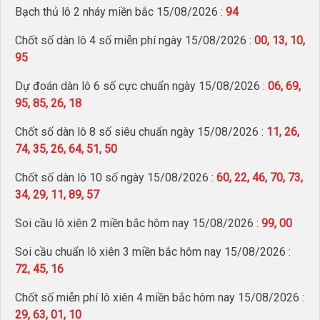
Bạch thủ lô 2 nháy miền bắc 15/08/2026 :
94
Chốt số dàn lô 4 số miễn phí ngày 15/08/2026 :
00, 13, 10,
95
Dự đoán dàn lô 6 số cực chuẩn ngày 15/08/2026 :
06, 69,
95, 85, 26, 18
Chốt số dàn lô 8 số siêu chuẩn ngày 15/08/2026 :
11, 26,
74, 35, 26, 64, 51, 50
Chốt số dàn lô 10 số ngày 15/08/2026 :
60, 22, 46, 70, 73,
34, 29, 11, 89, 57
Soi cầu lô xiên 2 miền bắc hôm nay 15/08/2026 :
99, 00
Soi cầu chuẩn lô xiên 3 miền bắc hôm nay 15/08/2026 :
72, 45, 16
Chốt số miễn phí lô xiên 4 miền bắc hôm nay 15/08/2026 :
29, 63, 01, 10