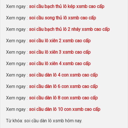
Xem ngay :
soi cầu bạch thủ lô kép xsmb cao cấp
Xem ngay :
soi cầu song thủ lô xsmb cao cấp
Xem ngay :
soi cầu bạch thủ lô 2 nháy xsmb cao cấp
Xem ngay :
soi cầu lô xiên 2 xsmb cao cấp
Xem ngay :
soi cầu lô xiên 3 xsmb cao cấp
Xem ngay :
soi cầu lô xiên 4 xsmb cao cấp
Xem ngay :
soi cầu dàn lô 4 con xsmb cao cấp
Xem ngay :
soi cầu dàn lô 6 con xsmb cao cấp
Xem ngay :
soi cầu dàn lô 8 con xsmb cao cấp
Xem ngay :
soi cầu dàn lô 10 con xsmb cao cấp
Từ khóa: soi cầu dàn lô xsmb hôm nay.