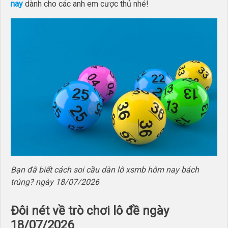
nay
dành cho các anh em cược thủ nhé!
Bạn đã biết cách soi cầu dàn lô xsmb hôm nay bách
trúng? ngày 18/07/2026
Đôi nét về trò chơi lô đề ngày
18/07/2026