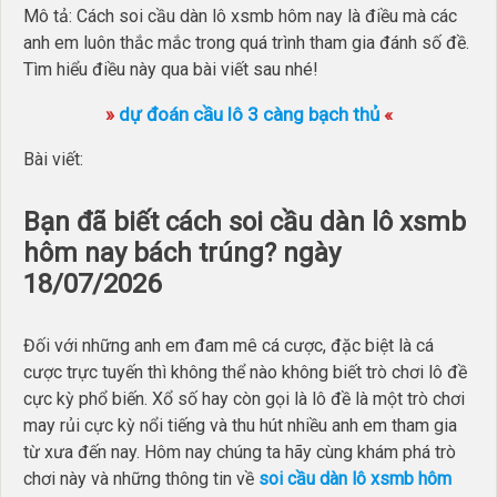
Mô tả: Cách soi cầu dàn lô xsmb hôm nay là điều mà các
anh em luôn thắc mắc trong quá trình tham gia đánh số đề.
Tìm hiểu điều này qua bài viết sau nhé!
»
dự đoán cầu lô 3 càng bạch thủ
«
Bài viết:
Bạn đã biết cách soi cầu dàn lô xsmb
hôm nay bách trúng? ngày
18/07/2026
Đối với những anh em đam mê cá cược, đặc biệt là cá
cược trực tuyến thì không thể nào không biết trò chơi lô đề
cực kỳ phổ biến. Xổ số hay còn gọi là lô đề là một trò chơi
may rủi cực kỳ nổi tiếng và thu hút nhiều anh em tham gia
từ xưa đến nay. Hôm nay chúng ta hãy cùng khám phá trò
chơi này và những thông tin về
soi cầu dàn lô xsmb hôm