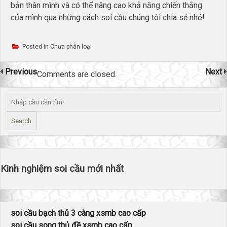
bản thân mình và có thể nâng cao khả năng chiến thắng
của mình qua những cách soi cầu chúng tôi chia sẻ nhé!
Posted in Chưa phân loại
Previous
Next
Comments are closed.
Search
Kinh nghiệm soi cầu mới nhất
soi cầu bạch thủ 3 càng xsmb cao cấp
soi cầu song thủ đề xsmb cao cấp