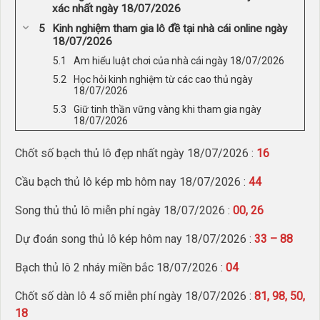
xác nhất ngày 18/07/2026
Kinh nghiệm tham gia lô đề tại nhà cái online ngày
18/07/2026
Am hiểu luật chơi của nhà cái ngày 18/07/2026
Học hỏi kinh nghiệm từ các cao thủ ngày
18/07/2026
Giữ tinh thần vững vàng khi tham gia ngày
18/07/2026
Chốt số bạch thủ lô đẹp nhất ngày 18/07/2026 :
16
Cầu bạch thủ lô kép mb hôm nay 18/07/2026 :
44
Song thủ thủ lô miễn phí ngày 18/07/2026 :
00, 26
Dự đoán song thủ lô kép hôm nay 18/07/2026 :
33 – 88
Bạch thủ lô 2 nháy miền bắc 18/07/2026 :
04
Chốt số dàn lô 4 số miễn phí ngày 18/07/2026 :
81, 98, 50,
18