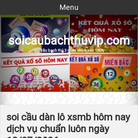
Skip
Menu
to
content
soicaubachthuvip.com
soi cầu bạch thủ 3 miền chính xác 100%
soi cầu dàn lô xsmb hôm nay
dịch vụ chuẩn luôn ngày