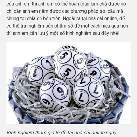
của anh em thì anh em có thể hoàn toàn làm chủ được nó
chỉ cần anh em nắm được các phương pháp soi cầu mà
chúng tôi chia sẻ bên trên. Ngoài ra tại nhà cái online, để
có thể trải nghiệm sản phẩm số đề một cách hiệu quả hơn
thì anh em cần lưu ý một số kinh nghiệm sau đây nhé!
Kinh nghiệm tham gia lô đề tại nhà cái online ngày