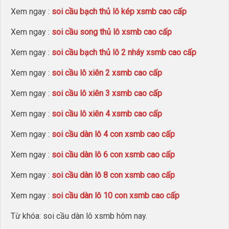
Xem ngay :
soi cầu bạch thủ lô kép xsmb cao cấp
Xem ngay :
soi cầu song thủ lô xsmb cao cấp
Xem ngay :
soi cầu bạch thủ lô 2 nháy xsmb cao cấp
Xem ngay :
soi cầu lô xiên 2 xsmb cao cấp
Xem ngay :
soi cầu lô xiên 3 xsmb cao cấp
Xem ngay :
soi cầu lô xiên 4 xsmb cao cấp
Xem ngay :
soi cầu dàn lô 4 con xsmb cao cấp
Xem ngay :
soi cầu dàn lô 6 con xsmb cao cấp
Xem ngay :
soi cầu dàn lô 8 con xsmb cao cấp
Xem ngay :
soi cầu dàn lô 10 con xsmb cao cấp
Từ khóa: soi cầu dàn lô xsmb hôm nay.