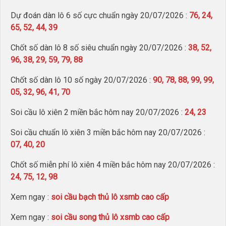
Dự đoán dàn lô 6 số cực chuẩn ngày 20/07/2026 :
76, 24,
65, 52, 44, 39
Chốt số dàn lô 8 số siêu chuẩn ngày 20/07/2026 :
38, 52,
96, 38, 29, 59, 79, 88
Chốt số dàn lô 10 số ngày 20/07/2026 :
90, 78, 88, 99, 99,
05, 32, 96, 41, 70
Soi cầu lô xiên 2 miền bắc hôm nay 20/07/2026 :
24, 23
Soi cầu chuẩn lô xiên 3 miền bắc hôm nay 20/07/2026 :
07, 40, 20
Chốt số miễn phí lô xiên 4 miền bắc hôm nay 20/07/2026 :
24, 75, 12, 98
Xem ngay :
soi cầu bạch thủ lô xsmb cao cấp
Xem ngay :
soi cầu song thủ lô xsmb cao cấp