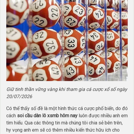
Giữ tinh thần vững vàng khi tham gia cá cược xổ số ngày
20/07/2026
Có thể thấy số đề là một hình thức cá cược phổ biến, do đó
cách
soi cầu dàn lô xsmb hôm nay
luôn được nhiều anh em
tìm hiểu. Qua các thông tin mà chúng tôi chia sẻ bên trên,
hy vọng anh em sẽ có thêm nhiều kiến thức hữu ích cho