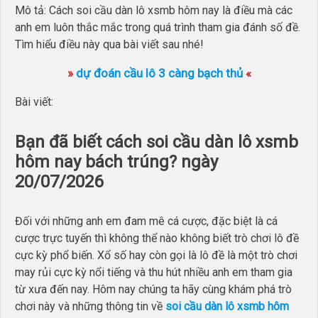
Mô tả: Cách soi cầu dàn lô xsmb hôm nay là điều mà các
anh em luôn thắc mắc trong quá trình tham gia đánh số đề.
Tìm hiểu điều này qua bài viết sau nhé!
»
dự đoán cầu lô 3 càng bạch thủ
«
Bài viết:
Bạn đã biết cách soi cầu dàn lô xsmb
hôm nay bách trúng? ngày
20/07/2026
Đối với những anh em đam mê cá cược, đặc biệt là cá
cược trực tuyến thì không thể nào không biết trò chơi lô đề
cực kỳ phổ biến. Xổ số hay còn gọi là lô đề là một trò chơi
may rủi cực kỳ nổi tiếng và thu hút nhiều anh em tham gia
từ xưa đến nay. Hôm nay chúng ta hãy cùng khám phá trò
chơi này và những thông tin về
soi cầu dàn lô xsmb hôm