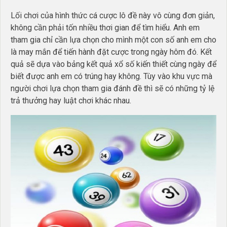
Lối chơi của hình thức cá cược lô đề này vô cùng đơn giản,
không cần phải tốn nhiều thơi gian để tìm hiểu. Anh em
tham gia chỉ cần lựa chọn cho mình một con số anh em cho
là may mắn để tiến hành đặt cược trong ngày hôm đó. Kết
quả sẽ dựa vào bảng kết quả xổ số kiến thiết cùng ngày để
biết được anh em có trúng hay không. Tùy vào khu vực mà
người chơi lựa chọn tham gia đánh đề thì sẽ có những tỷ lệ
trả thưởng hay luật chơi khác nhau.