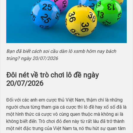
Bạn đã biết cách soi cầu dàn lô xsmb hôm nay bách
trúng? ngày 20/07/2026
Đôi nét về trò chơi lô đề ngày
20/07/2026
Đối với các anh em cược thủ Việt Nam, thậm chí là những
người chưa từng tham gia cá cược thì lô đề hay xổ số đã là
một hình thức cá cược vô cùng quen thuộc mà không ai là
không biết đến. Trò chơi đỏ đen này từ rất lâu đã trở thành
một nét đặc trưng của Việt Nam ta, nó thu hút sự quan tâm