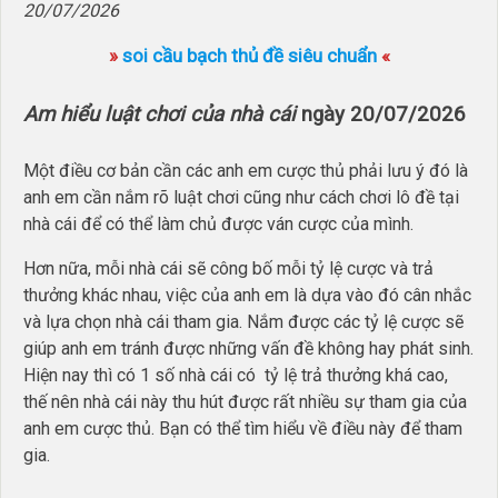
20/07/2026
»
soi cầu bạch thủ đề siêu chuẩn
«
Am hiểu luật chơi của nhà cái
ngày 20/07/2026
Một điều cơ bản cần các anh em cược thủ phải lưu ý đó là
anh em cần nắm rõ luật chơi cũng như cách chơi lô đề tại
nhà cái để có thể làm chủ được ván cược của mình.
Hơn nữa, mỗi nhà cái sẽ công bố mỗi tỷ lệ cược và trả
thưởng khác nhau, việc của anh em là dựa vào đó cân nhắc
và lựa chọn nhà cái tham gia. Nắm được các tỷ lệ cược sẽ
giúp anh em tránh được những vấn đề không hay phát sinh.
Hiện nay thì có 1 số nhà cái có tỷ lệ trả thưởng khá cao,
thế nên nhà cái này thu hút được rất nhiều sự tham gia của
anh em cược thủ. Bạn có thể tìm hiểu về điều này để tham
gia.