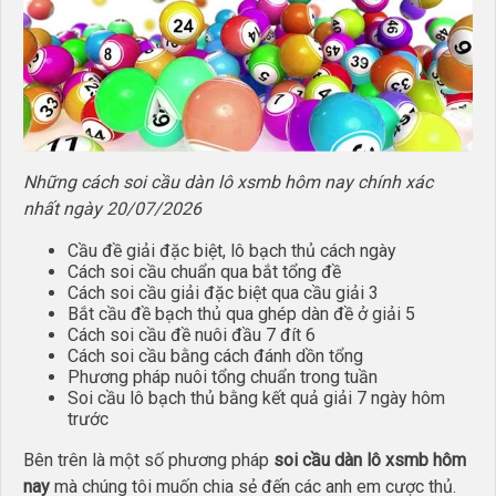
Những cách soi cầu dàn lô xsmb hôm nay chính xác
nhất ngày 20/07/2026
Cầu đề giải đặc biệt, lô bạch thủ cách ngày
Cách soi cầu chuẩn qua bắt tổng đề
Cách soi cầu giải đặc biệt qua cầu giải 3
Bắt cầu đề bạch thủ qua ghép dàn đề ở giải 5
Cách soi cầu đề nuôi đầu 7 đít 6
Cách soi cầu bằng cách đánh dồn tổng
Phương pháp nuôi tổng chuẩn trong tuần
Soi cầu lô bạch thủ bằng kết quả giải 7 ngày hôm
trước
Bên trên là một số phương pháp
soi cầu dàn lô xsmb hôm
nay
mà chúng tôi muốn chia sẻ đến các anh em cược thủ.