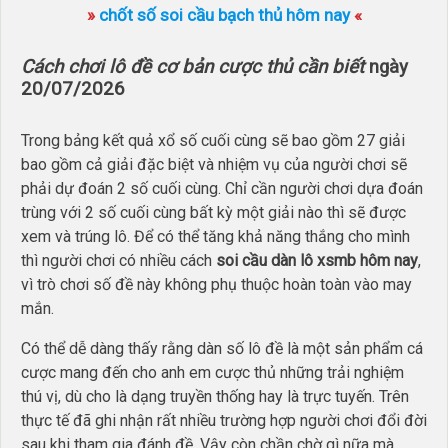
»
chốt số soi cầu bạch thủ hôm nay
«
Cách chơi lô đề cơ bản cược thủ cần biết
ngày
20/07/2026
Trong bảng kết quả xổ số cuối cùng sẽ bao gồm 27 giải
bao gồm cả giải đặc biệt và nhiệm vụ của người chơi sẽ
phải dự đoán 2 số cuối cùng. Chỉ cần người chơi dựa đoán
trùng với 2 số cuối cùng bất kỳ một giải nào thì sẽ được
xem và trúng lô. Để có thể tăng khả năng thắng cho mình
thì người chơi có nhiều cách
soi cầu dàn lô xsmb hôm nay
,
vì trò chơi số đề này không phụ thuộc hoàn toàn vào may
mắn.
Có thể dễ dàng thấy rằng dàn số lô đề là một sản phẩm cá
cược mang đến cho anh em cược thủ những trải nghiệm
thú vị, dù cho là dạng truyền thống hay là trực tuyến. Trên
thực tế đã ghi nhận rất nhiều trường hợp người chơi đổi đời
sau khi tham gia đánh đề. Vậy còn chần chờ gì nữa mà