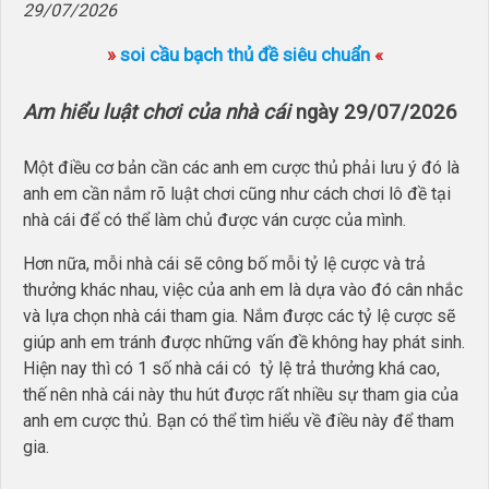
29/07/2026
»
soi cầu bạch thủ đề siêu chuẩn
«
Am hiểu luật chơi của nhà cái
ngày 29/07/2026
Một điều cơ bản cần các anh em cược thủ phải lưu ý đó là
anh em cần nắm rõ luật chơi cũng như cách chơi lô đề tại
nhà cái để có thể làm chủ được ván cược của mình.
Hơn nữa, mỗi nhà cái sẽ công bố mỗi tỷ lệ cược và trả
thưởng khác nhau, việc của anh em là dựa vào đó cân nhắc
và lựa chọn nhà cái tham gia. Nắm được các tỷ lệ cược sẽ
giúp anh em tránh được những vấn đề không hay phát sinh.
Hiện nay thì có 1 số nhà cái có tỷ lệ trả thưởng khá cao,
thế nên nhà cái này thu hút được rất nhiều sự tham gia của
anh em cược thủ. Bạn có thể tìm hiểu về điều này để tham
gia.