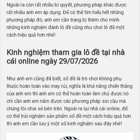
Ngoài ra còn rất nhiều bí quyết, phương pháp khác được
rất nhiều anh em áp dụng. Để có thể tìm hiểu hết những
phương pháp đó, anh em cần trang bị thêm cho mình
những kinh nghiệm đánh lô đề cũng như chơi lô đề một
cách hiệu quả hơn nhé!
Kinh nghiệm tham gia lô đề tại nhà
cái online ngày 29/07/2026
Như anh em cũng đã biết, số đề là trò chơi không phụ
thuộc hoàn toàn vào may rủi, nghĩa là khả năng chiến thắng
của anh em thì anh em có thể hoàn toàn làm chủ được nó
chỉ cần anh em nắm được các phương pháp soi cầu mà
chúng tôi chia sẻ bên trên. Ngoài ra tại nhà cái online, để
có thể trải nghiệm sản phẩm số đề một cách hiệu quả hơn
thì anh em cần lưu ý một số kinh nghiệm sau đây nhé!