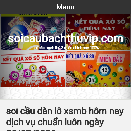
Skip
Menu
to
content
soicaubachthuvip.com
soi cầu bạch thủ 3 miền chính xác 100%
soi cầu dàn lô xsmb hôm nay
dịch vụ chuẩn luôn ngày