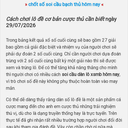
»
chốt số soi cầu bạch thủ hôm nay
«
Cách chơi lô đề cơ bản cược thủ cần biết
ngày
29/07/2026
Trong bảng kết quả xổ số cuối cùng sẽ bao gồm 27 giải
bao gồm cả giải đặc biệt và nhiệm vụ của người chơi sẽ
phải dự đoán 2 số cuối cùng. Chỉ cần người chơi dựa đoán
trùng với 2 số cuối cùng bất kỳ một giải nào thì sẽ được
xem và trúng lô. Để có thể tăng khả năng thắng cho mình
thì người chơi có nhiều cách
soi cầu dàn lô xsmb hôm nay
,
vì trò chơi số đề này không phụ thuộc hoàn toàn vào may
mắn.
Có thể dễ dàng thấy rằng dàn số lô đề là một sản phẩm cá
cược mang đến cho anh em cược thủ những trải nghiệm
thú vị, dù cho là dạng truyền thống hay là trực tuyến. Trên
thực tế đã ghi nhận rất nhiều trường hợp người chơi đổi đời
sau khi tham gia đánh đề. Vậy còn chần chờ gì nữa mà