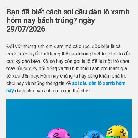
Bạn đã biết cách soi cầu dàn lô xsmb
hôm nay bách trúng? ngày
29/07/2026
Đối với những anh em đam mê cá cược, đặc biệt là cá
cược trực tuyến thì không thể nào không biết trò chơi lô đề
cực kỳ phổ biến. Xổ số hay còn gọi là lô đề là một trò chơi
may rủi cực kỳ nổi tiếng và thu hút nhiều anh em tham gia
từ xưa đến nay. Hôm nay chúng ta hãy cùng khám phá trò
chơi này và những thông tin về
soi cầu dàn lô xsmb hôm
nay
dành cho các anh em cược thủ nhé!