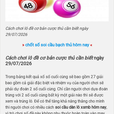
Cách chơi lô đề cơ bản cược thủ cần biết ngày
29/07/2026
»
chốt số soi cầu bạch thủ hôm nay
«
Cách chơi lô đề cơ bản cược thủ cần biết
ngày
29/07/2026
Trong bảng kết quả xổ số cuối cùng sẽ bao gồm 27 giải
bao gồm cả giải đặc biệt và nhiệm vụ của người chơi sẽ
phải dự đoán 2 số cuối cùng. Chỉ cần người chơi dựa đoán
trùng với 2 số cuối cùng bất kỳ một giải nào thì sẽ được
xem và trúng lô. Để có thể tăng khả năng thắng cho mình
thì người chơi có nhiều cách
soi cầu dàn lô xsmb hôm nay
,
vì trò chơi số đề này không phụ thuộc hoàn toàn vào may