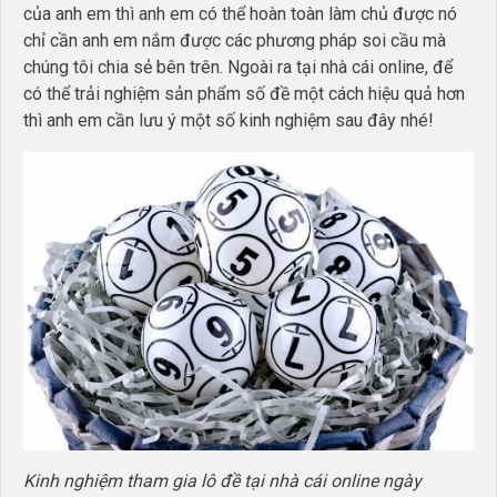
của anh em thì anh em có thể hoàn toàn làm chủ được nó
chỉ cần anh em nắm được các phương pháp soi cầu mà
chúng tôi chia sẻ bên trên. Ngoài ra tại nhà cái online, để
có thể trải nghiệm sản phẩm số đề một cách hiệu quả hơn
thì anh em cần lưu ý một số kinh nghiệm sau đây nhé!
Kinh nghiệm tham gia lô đề tại nhà cái online ngày