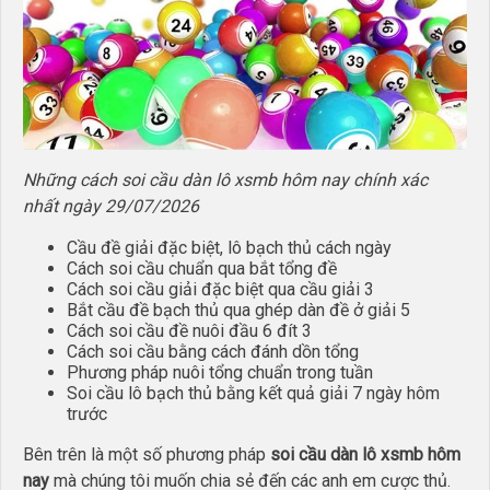
Những cách soi cầu dàn lô xsmb hôm nay chính xác
nhất ngày 29/07/2026
Cầu đề giải đặc biệt, lô bạch thủ cách ngày
Cách soi cầu chuẩn qua bắt tổng đề
Cách soi cầu giải đặc biệt qua cầu giải 3
Bắt cầu đề bạch thủ qua ghép dàn đề ở giải 5
Cách soi cầu đề nuôi đầu 6 đít 3
Cách soi cầu bằng cách đánh dồn tổng
Phương pháp nuôi tổng chuẩn trong tuần
Soi cầu lô bạch thủ bằng kết quả giải 7 ngày hôm
trước
Bên trên là một số phương pháp
soi cầu dàn lô xsmb hôm
nay
mà chúng tôi muốn chia sẻ đến các anh em cược thủ.