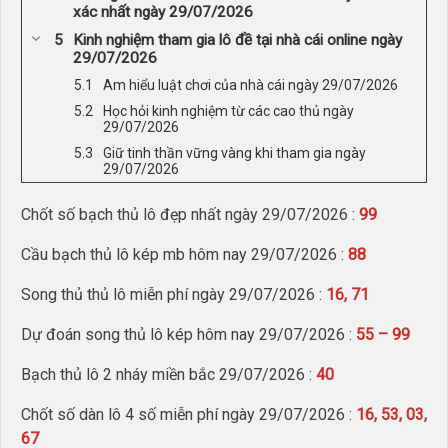
xác nhất ngày 29/07/2026
Kinh nghiệm tham gia lô đề tại nhà cái online ngày
29/07/2026
Am hiểu luật chơi của nhà cái ngày 29/07/2026
Học hỏi kinh nghiệm từ các cao thủ ngày
29/07/2026
Giữ tinh thần vững vàng khi tham gia ngày
29/07/2026
Chốt số bạch thủ lô đẹp nhất ngày 29/07/2026 :
99
Cầu bạch thủ lô kép mb hôm nay 29/07/2026 :
88
Song thủ thủ lô miễn phí ngày 29/07/2026 :
16, 71
Dự đoán song thủ lô kép hôm nay 29/07/2026 :
55 – 99
Bạch thủ lô 2 nháy miền bắc 29/07/2026 :
40
Chốt số dàn lô 4 số miễn phí ngày 29/07/2026 :
16, 53, 03,
67