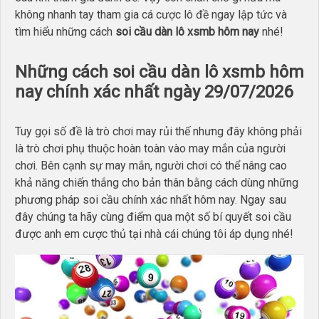
không nhanh tay tham gia cá cược lô đề ngay lập tức và
tìm hiểu những cách
soi cầu dàn lô xsmb hôm nay
nhé!
Những cách soi cầu dàn lô xsmb hôm
nay chính xác nhất ngày 29/07/2026
Tuy gọi số đề là trò chơi may rủi thế nhưng đây không phải
là trò chơi phụ thuộc hoàn toàn vào may mắn của người
chơi. Bên cạnh sự may mắn, người chơi có thể nâng cao
khả năng chiến thắng cho bản thân bằng cách dùng những
phương pháp soi cầu chính xác nhất hôm nay. Ngay sau
đây chúng ta hãy cùng điểm qua một số bí quyết soi cầu
được anh em cược thủ tại nhà cái chúng tôi áp dụng nhé!