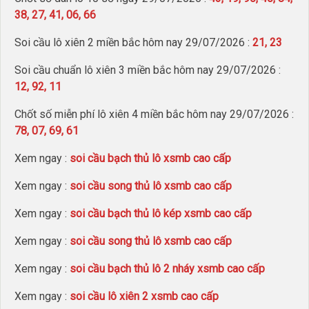
38, 27, 41, 06, 66
Soi cầu lô xiên 2 miền bắc hôm nay 29/07/2026 :
21, 23
Soi cầu chuẩn lô xiên 3 miền bắc hôm nay 29/07/2026 :
12, 92, 11
Chốt số miễn phí lô xiên 4 miền bắc hôm nay 29/07/2026 :
78, 07, 69, 61
Xem ngay :
soi cầu bạch thủ lô xsmb cao cấp
Xem ngay :
soi cầu song thủ lô xsmb cao cấp
Xem ngay :
soi cầu bạch thủ lô kép xsmb cao cấp
Xem ngay :
soi cầu song thủ lô xsmb cao cấp
Xem ngay :
soi cầu bạch thủ lô 2 nháy xsmb cao cấp
Xem ngay :
soi cầu lô xiên 2 xsmb cao cấp