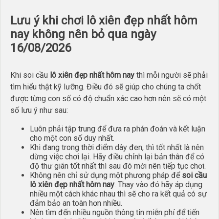
Lưu ý khi chơi lô xiên đẹp nhất hôm
nay không nên bỏ qua ngày
16/08/2026
Khi soi cầu
lô xiên đẹp nhất hôm nay
thì mỗi người sẽ phải
tìm hiểu thật kỹ lưỡng. Điều đó sẽ giúp cho chúng ta chốt
được từng con số có độ chuẩn xác cao hơn nên sẽ có một
số lưu ý như sau:
Luôn phải tập trung để đưa ra phán đoán và kết luận
cho một con số duy nhất.
Khi đang trong thời điểm dây đen, thì tốt nhất là nên
dừng việc chơi lại. Hãy điều chỉnh lại bản thân để có
độ thư giãn tốt nhất thì sau đó mới nên tiếp tục chơi.
Không nên chỉ sử dụng một phương pháp để
soi cầu
lô xiên đẹp nhất hôm nay
. Thay vào đó hãy áp dụng
nhiều một cách khác nhau thì sẽ cho ra kết quả có sự
đảm bảo an toàn hơn nhiều.
Nên tìm đến nhiều nguồn thông tin miễn phí để tiến