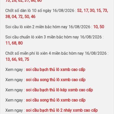
73, 28, 62, 37, 86, 80
Chốt số dàn lô 10 số ngày 16/08/2026 :
52, 17, 30, 15, 73,
38, 04, 72, 50, 46
Soi cầu lô xiên 2 miền bắc hôm nay 16/08/2026 :
10, 50
Soi cầu chuẩn lô xiên 3 miền bắc hôm nay 16/08/2026 :
11, 68, 80
Chốt số miễn phí lô xiên 4 miền bắc hôm nay 16/08/2026 :
13, 66, 93, 75
Xem ngay :
soi cầu bạch thủ lô xsmb cao cấp
Xem ngay :
soi cầu song thủ lô xsmb cao cấp
Xem ngay :
soi cầu bạch thủ lô kép xsmb cao cấp
Xem ngay :
soi cầu song thủ lô xsmb cao cấp
Xem ngay :
soi cầu bạch thủ lô 2 nháy xsmb cao cấp