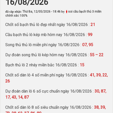
16/08/2026
đã câp nhật:
Thứ Ba, 12/05/2026 - 18:46
by
soi cầu bạch thủ 3 miền
chính xác 100%
Chốt số bạch thủ lô đẹp nhất ngày 16/08/2026 :
21
Cầu bạch thủ lô kép mb hôm nay 16/08/2026 :
99
Song thủ thủ lô miễn phí ngày 16/08/2026 :
07, 95
Dự đoán song thủ lô kép hôm nay 16/08/2026 :
55 – 22
Bạch thủ lô 2 nháy miền bắc 16/08/2026 :
15
Chốt số dàn lô 4 số miễn phí ngày 16/08/2026 :
41, 39, 22,
26
Dự đoán dàn lô 6 số cực chuẩn ngày 16/08/2026 :
30, 87,
17, 43, 14, 87
Chốt số dàn lô 8 số siêu chuẩn ngày 16/08/2026 :
38, 39,