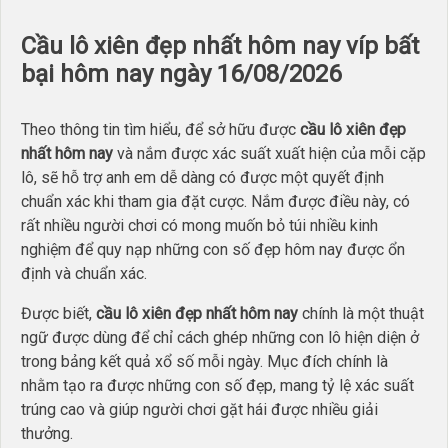
Cầu lô xiên đẹp nhất hôm nay víp bất
bại hôm nay ngày 16/08/2026
Theo thông tin tìm hiểu, để sở hữu được
cầu
lô xiên đẹp
nhất hôm nay
và nắm được xác suất xuất hiện của mỗi cặp
lô, sẽ hỗ trợ anh em dễ dàng có được một quyết định
chuẩn xác khi tham gia đặt cược. Nắm được điều này, có
rất nhiều người chơi có mong muốn bỏ túi nhiều kinh
nghiệm để quy nạp những con số đẹp hôm nay được ổn
định và chuẩn xác.
Được biết,
cầu
lô xiên đẹp nhất hôm nay
chính là một thuật
ngữ được dùng để chỉ cách ghép những con lô hiện diện ở
trong bảng kết quả xổ số mỗi ngày. Mục đích chính là
nhằm tạo ra được những con số đẹp, mang tỷ lệ xác suất
trúng cao và giúp người chơi gặt hái được nhiều giải
thưởng.