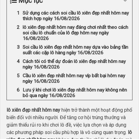
Mục lục
Sử dụng các cách soi cầu lô xiên đẹp nhất hôm nay
thích hợp ngày 16/08/2026
lô xiên đẹp nhất hôm nay đáng chơi nhất theo cách
soi cầu lô chuẩn của lô đẹp hôm nay ngày
16/08/2026
Soi cầu lô xiên đẹp nhất hôm nay dựa vào bảng tần
suất các cặp lô hàng ngày 16/08/2026
Cách tôi có thể dự đoán lô xiên đẹp nhất hôm nay
ngày 16/08/2026
Cầu lô xiên đẹp nhất hôm nay víp bất bại hôm nay
ngày 16/08/2026
Lưu ý khi chơi lô xiên đẹp nhất hôm nay không nên
bỏ qua ngày 16/08/2026
lô xiên đẹp nhất hôm nay
hiện trở thành một hoạt động phổ
biến đối với nhiều người. Để tăng cơ hội trúng thưởng và
giảm thiểu rủi ro khi chơi lô đề, việc lựa chọn và áp dụng
các phương pháp soi cầu phù hợp là vô cùng quan trọng.
lô