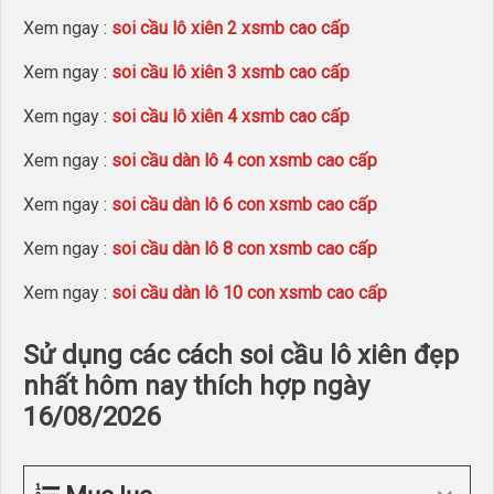
Xem ngay :
soi cầu lô xiên 2 xsmb cao cấp
Xem ngay :
soi cầu lô xiên 3 xsmb cao cấp
Xem ngay :
soi cầu lô xiên 4 xsmb cao cấp
Xem ngay :
soi cầu dàn lô 4 con xsmb cao cấp
Xem ngay :
soi cầu dàn lô 6 con xsmb cao cấp
Xem ngay :
soi cầu dàn lô 8 con xsmb cao cấp
Xem ngay :
soi cầu dàn lô 10 con xsmb cao cấp
Sử dụng các cách soi cầu lô xiên đẹp
nhất hôm nay thích hợp ngày
16/08/2026