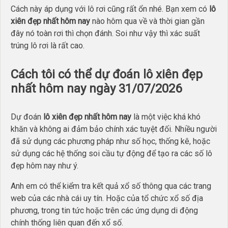
Cách này áp dụng với lô rơi cũng rất ổn nhé. Bạn xem có
lô
xiên đẹp nhất hôm nay
nào hôm qua về và thời gian gần
đây nó toàn rơi thì chọn đánh. Soi như vậy thì xác suất
trúng lô rơi là rất cao.
Cách tôi có thể dự đoán lô xiên đẹp
nhất hôm nay ngày 31/07/2026
Dự đoán
lô xiên đẹp nhất hôm nay
là một việc khá khó
khăn và không ai đảm bảo chính xác tuyệt đối. Nhiều người
đã sử dụng các phương pháp như số học, thống kê, hoặc
sử dụng các hệ thống soi cầu tự động để tạo ra các số lô
đẹp hôm nay như ý.
Anh em có thể kiểm tra kết quả xổ số thông qua các trang
web của các nhà cái uy tín. Hoặc của tổ chức xổ số địa
phương, trong tin tức hoặc trên các ứng dụng di động
chính thống liên quan đến xổ số.