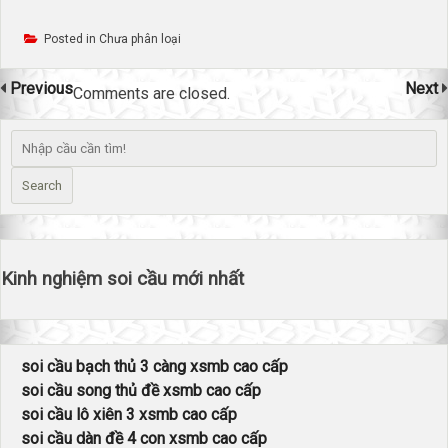
Posted in Chưa phân loại
Previous
Next
Comments are closed.
Search
Kinh nghiệm soi cầu mới nhất
soi cầu bạch thủ 3 càng xsmb cao cấp
soi cầu song thủ đề xsmb cao cấp
soi cầu lô xiên 3 xsmb cao cấp
soi cầu dàn đề 4 con xsmb cao cấp