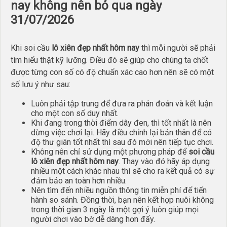
nay không nên bỏ qua ngày
31/07/2026
Khi soi cầu
lô xiên đẹp nhất hôm nay
thì mỗi người sẽ phải
tìm hiểu thật kỹ lưỡng. Điều đó sẽ giúp cho chúng ta chốt
được từng con số có độ chuẩn xác cao hơn nên sẽ có một
số lưu ý như sau:
Luôn phải tập trung để đưa ra phán đoán và kết luận
cho một con số duy nhất.
Khi đang trong thời điểm dây đen, thì tốt nhất là nên
dừng việc chơi lại. Hãy điều chỉnh lại bản thân để có
độ thư giãn tốt nhất thì sau đó mới nên tiếp tục chơi.
Không nên chỉ sử dụng một phương pháp để
soi cầu
lô xiên đẹp nhất hôm nay
. Thay vào đó hãy áp dụng
nhiều một cách khác nhau thì sẽ cho ra kết quả có sự
đảm bảo an toàn hơn nhiều.
Nên tìm đến nhiều nguồn thông tin miễn phí để tiến
hành so sánh. Đồng thời, bạn nên kết hợp nuôi không
trong thời gian 3 ngày là một gợi ý luôn giúp mọi
người chơi vào bờ dễ dàng hơn đấy.