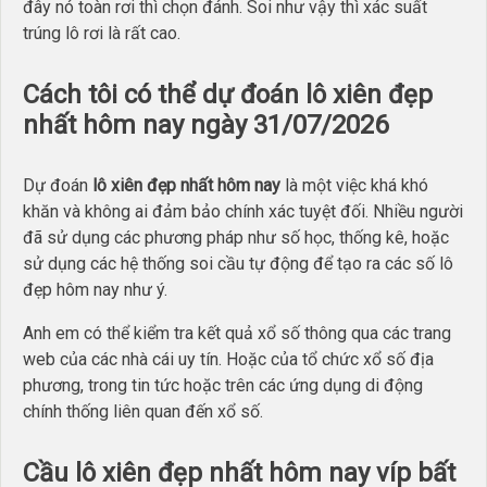
đây nó toàn rơi thì chọn đánh. Soi như vậy thì xác suất
trúng lô rơi là rất cao.
Cách tôi có thể dự đoán lô xiên đẹp
nhất hôm nay ngày 31/07/2026
Dự đoán
lô xiên đẹp nhất hôm nay
là một việc khá khó
khăn và không ai đảm bảo chính xác tuyệt đối. Nhiều người
đã sử dụng các phương pháp như số học, thống kê, hoặc
sử dụng các hệ thống soi cầu tự động để tạo ra các số lô
đẹp hôm nay như ý.
Anh em có thể kiểm tra kết quả xổ số thông qua các trang
web của các nhà cái uy tín. Hoặc của tổ chức xổ số địa
phương, trong tin tức hoặc trên các ứng dụng di động
chính thống liên quan đến xổ số.
Cầu lô xiên đẹp nhất hôm nay víp bất