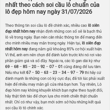
nhất theo cách soi cầu lô chuẩn của
lô đẹp hôm nay ngày 31/07/2026
Theo thông tin soi cầu lô đề chính xác, nhiều cao
lô xiên
đẹp nhất hôm nay
nhận định những con số sẽ là bạch thủ
lô về trong ngày. Bạn nên cân nhắc thông tin để mang đến
cho mình nhiều may mắn trong ngày. Hiện tại,
lô xiên đẹp
nhất hôm nay
đang nắm giữ khoảng 85% cơ hội xuất hiện.
Vì thế, anh em nên chọn để đánh luôn trước khi nó rơi vào
phần giảm giá và số đầy. Ngoài ra, các lô gan dài kỳ như
69
–
68
–
85
–
20
–
92
–
07
–
01
cũng đáng để lưu tâm.
Nếu như kết
67
–
50
–
63
–
23
–
34
–
97
–
79
thì hãy cứ
đánh mạnh là những con có kỳ cực đại, đã tới lúc phải xuất
hiện để nhiều may mắn gõ cửa nhà bạn hơn. Tuy nhiên, Lô
đẹp hôm nay không khuyến khích bạn nghe theo tuyệt đối,
hãy thật tỉnh táo để chọn lựa cho mình chiến thật chuẩn
nhất. Chỉ có như vậy, bạn mới sớm sở hữu những kết quả
soi cầu lô tô chính xác.