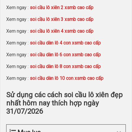
Xem ngay :
soi cầu lô xiên 2 xsmb cao cấp
Xem ngay :
soi cầu lô xiên 3 xsmb cao cấp
Xem ngay :
soi cầu lô xiên 4 xsmb cao cấp
Xem ngay :
soi cầu dàn lô 4 con xsmb cao cấp
Xem ngay :
soi cầu dàn lô 6 con xsmb cao cấp
Xem ngay :
soi cầu dàn lô 8 con xsmb cao cấp
Xem ngay :
soi cầu dàn lô 10 con xsmb cao cấp
Sử dụng các cách soi cầu lô xiên đẹp
nhất hôm nay thích hợp ngày
31/07/2026