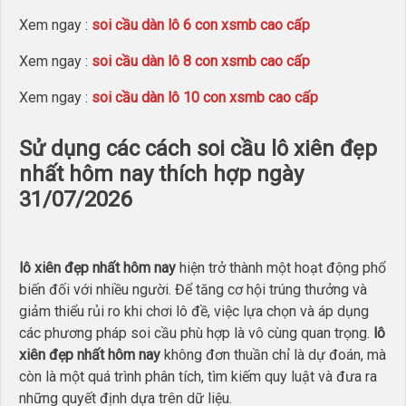
Xem ngay :
soi cầu dàn lô 6 con xsmb cao cấp
Xem ngay :
soi cầu dàn lô 8 con xsmb cao cấp
Xem ngay :
soi cầu dàn lô 10 con xsmb cao cấp
Sử dụng các cách soi cầu lô xiên đẹp
nhất hôm nay thích hợp ngày
31/07/2026
lô xiên đẹp nhất hôm nay
hiện trở thành một hoạt động phổ
biến đối với nhiều người. Để tăng cơ hội trúng thưởng và
giảm thiểu rủi ro khi chơi lô đề, việc lựa chọn và áp dụng
các phương pháp soi cầu phù hợp là vô cùng quan trọng.
lô
xiên đẹp nhất hôm nay
không đơn thuần chỉ là dự đoán, mà
còn là một quá trình phân tích, tìm kiếm quy luật và đưa ra
những quyết định dựa trên dữ liệu.