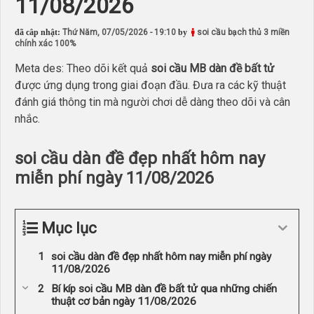
11/08/2026
đã câp nhật:
Thứ Năm, 07/05/2026 - 19:10
by
soi cầu bạch thủ 3 miền
chính xác 100%
Meta des: Theo dõi kết quả
soi cầu MB dàn đề bất tử
được ứng dụng trong giai đoạn đầu. Đưa ra các kỹ thuật
đánh giá thông tin mà người chơi dễ dàng theo dõi và cân
nhắc.
soi cầu dàn đề đẹp nhất hôm nay
miễn phí ngày 11/08/2026
Mục lục
soi cầu dàn đề đẹp nhất hôm nay miễn phí ngày
11/08/2026
Bí kíp soi cầu MB dàn đề bất tử qua những chiến
thuật cơ bản ngày 11/08/2026