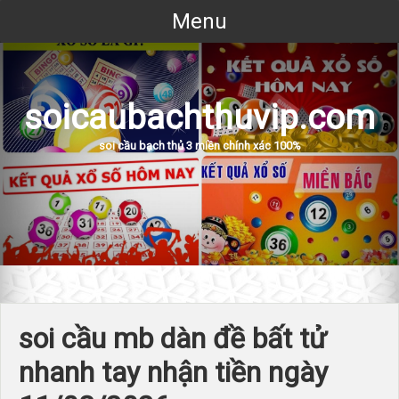
Skip
Menu
to
content
soicaubachthuvip.com
soi cầu bạch thủ 3 miền chính xác 100%
soi cầu mb dàn đề bất tử
nhanh tay nhận tiền ngày