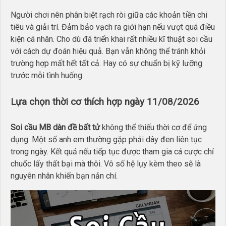
Người chơi nên phân biệt rạch ròi giữa các khoản tiền chi
tiêu và giải trí. Đảm bảo vạch ra giới hạn nếu vượt quá điều
kiện cá nhân. Cho dù đã triển khai rất nhiều kĩ thuật soi cầu
với cách dự đoán hiệu quả. Bạn vẫn không thể tránh khỏi
trường hợp mất hết tất cả. Hay có sự chuẩn bị kỹ lưỡng
trước mỗi tình huống.
Lựa chọn thời cơ thích hợp ngày 11/08/2026
Soi cầu MB dàn đề bất tử
không thể thiếu thời cơ để ứng
dụng. Một số anh em thường gặp phải dây đen liên tục
trong ngày. Kết quả nếu tiếp tục được tham gia cá cược chỉ
chuốc lấy thất bại mà thôi. Vô số hệ lụy kèm theo sẽ là
nguyên nhân khiến bạn nản chí.