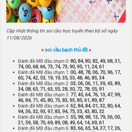
Cập nhật thông tin soi cầu trực tuyến theo bộ số ngày
11/08/2026
»
soi cầu bạch thủ đề
«
Đánh đề MB đầu chạm 0:
80, 84, 80, 82, 49, 68, 31,
74, 00, 68, 66, 73, 74, 73, 90, 95, 11, 24, 61
Đánh đề MB đầu chạm 1:
00, 48, 78, 06, 70, 96, 17,
60, 74, 42, 53, 19, 19, 35, 53, 48, 46, 85, 34
Đánh đề MB đầu chạm 2:
03, 06, 06, 11, 39, 43, 89,
34, 08, 63, 71, 63, 55, 28, 30, 72, 78, 55, 91
Đánh đề MB đầu chạm 3:
77, 45, 64, 76, 13, 47, 99,
46, 84, 71, 45, 80, 73, 83, 93, 85, 61, 89, 87
Đánh đề MB đầu chạm 4:
62, 84, 84, 01, 32, 80, 64,
94, 36, 32, 93, 97, 83, 94, 75, 33, 43, 80, 32
Đánh đề MB đầu chạm 5:
55, 98, 98, 13, 79, 36, 00,
21, 59, 58, 70, 69, 89, 08, 49, 64, 14, 69, 61
Đánh đề MB đầu chạm 6:
83, 66, 65, 54, 37, 17, 26,