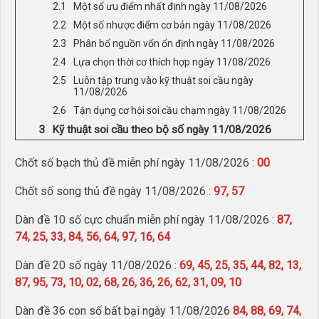
Một số ưu điểm nhất định ngày 11/08/2026
Một số nhược điểm cơ bản ngày 11/08/2026
Phân bổ nguồn vốn ổn định ngày 11/08/2026
Lựa chọn thời cơ thích hợp ngày 11/08/2026
Luôn tập trung vào kỹ thuật soi cầu ngày
11/08/2026
Tận dụng cơ hội soi cầu chạm ngày 11/08/2026
Kỹ thuật soi cầu theo bộ số ngày 11/08/2026
Chốt số bạch thủ đề miễn phí ngày 11/08/2026 :
00
Chốt số song thủ đề ngày 11/08/2026 :
97, 57
Dàn đề 10 số cực chuẩn miễn phí ngày 11/08/2026 :
87,
74, 25, 33, 84, 56, 64, 97, 16, 64
Dàn đề 20 số ngày 11/08/2026 :
69, 45, 25, 35, 44, 82, 13,
87, 95, 73, 10, 02, 68, 26, 36, 26, 62, 31, 09, 10
Dàn đề 36 con số bất bại ngày 11/08/2026
84, 88, 69, 74,