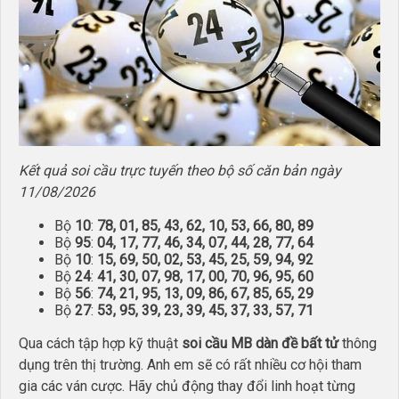
Kết quả soi cầu trực tuyến theo bộ số căn bản ngày
11/08/2026
Bộ
10
:
78, 01, 85, 43, 62, 10, 53, 66, 80, 89
Bộ
95
:
04, 17, 77, 46, 34, 07, 44, 28, 77, 64
Bộ
10
:
15, 69, 50, 02, 53, 45, 25, 59, 94, 92
Bộ
24
:
41, 30, 07, 98, 17, 00, 70, 96, 95, 60
Bộ
56
:
74, 21, 95, 13, 09, 86, 67, 85, 65, 29
Bộ
27
:
53, 95, 39, 23, 39, 45, 37, 33, 57, 71
Qua cách tập hợp kỹ thuật
soi cầu MB dàn đề bất tử
thông
dụng trên thị trường. Anh em sẽ có rất nhiều cơ hội tham
gia các ván cược. Hãy chủ động thay đổi linh hoạt từng