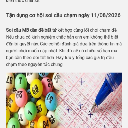
kiến thức chia sẻ.
Tận dụng cơ hội soi cầu chạm ngày 11/08/2026
Soi cầu MB dàn đề bất tử
kết hợp cùng lối chơi chạm đề.
Nếu chưa có kinh nghiệm chắc hẳn anh em không thể biết
đến bí quyết này. Các cơ hội đánh giá dựa trên thông tin mà
người chơi muốn cập nhật. Khi đó sẽ có nhiều số hạn mà
bạn cần theo dõi tốt hơn. Hãy lưu ý tổng các giá trị đầu
chạm theo nguyên tắc chung.