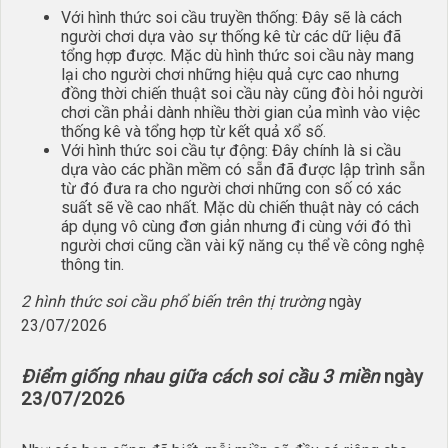
Với hình thức soi cầu truyền thống: Đây sẽ là cách
người chơi dựa vào sự thống kê từ các dữ liệu đã
tổng hợp được. Mặc dù hình thức soi cầu này mang
lại cho người chơi những hiệu quả cực cao nhưng
đồng thời chiến thuật soi cầu này cũng đòi hỏi người
chơi cần phải dành nhiều thời gian của mình vào việc
thống kê và tổng hợp từ kết quả xổ số.
Với hình thức soi cầu tự động: Đây chính là si cầu
dựa vào các phần mềm có sẵn đã được lập trình sẵn
từ đó đưa ra cho người chơi những con số có xác
suất sẽ về cao nhất. Mặc dù chiến thuật này có cách
áp dụng vô cùng đơn giản nhưng đi cùng với đó thì
người chơi cũng cần vài kỹ năng cụ thể về công nghệ
thông tin.
2 hình thức soi cầu phổ biến trên thị trường
ngày
23/07/2026
Điểm giống nhau giữa cách soi cầu 3 miền
ngày
23/07/2026