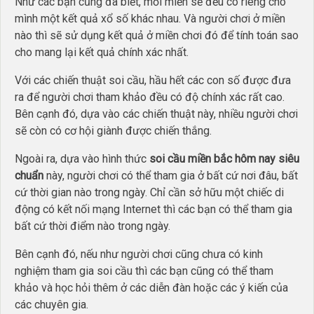
Như các bạn cũng đã biết, mỗi miền sẽ đều có riêng cho
mình một kết quả xổ số khác nhau. Và người chơi ở miền
nào thì sẽ sử dụng kết quả ở miền chơi đó để tính toán sao
cho mang lại kết quả chính xác nhất.
Với các chiến thuật soi cầu, hầu hết các con số được đưa
ra để người chơi tham khảo đều có độ chính xác rất cao.
Bên cạnh đó, dựa vào các chiến thuật này, nhiều người chơi
sẽ còn có cơ hội giành được chiến thắng.
Ngoài ra, dựa vào hình thức
soi cầu miền bắc hôm nay siêu
chuẩn
này, người chơi có thể tham gia ở bất cứ nơi đâu, bất
cứ thời gian nào trong ngày. Chỉ cần sở hữu một chiếc di
động có kết nối mạng Internet thì các bạn có thể tham gia
bất cứ thời điểm nào trong ngày.
Bên cạnh đó, nếu như người chơi cũng chưa có kinh
nghiệm tham gia soi cầu thì các bạn cũng có thể tham
khảo và học hỏi thêm ở các diễn đàn hoặc các ý kiến của
các chuyên gia.