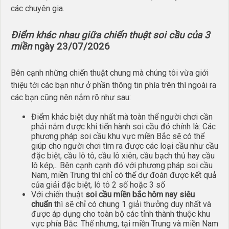
các chuyên gia.
Điểm khác nhau giữa chiến thuật soi cầu của 3
miền
ngày 23/07/2026
Bên cạnh những chiến thuật chung mà chúng tôi vừa giới
thiệu tới các bạn như ở phần thông tin phía trên thì ngoài ra
các bạn cũng nên nắm rõ như sau:
Điểm khác biệt duy nhất mà toàn thể người chơi cần
phải nắm được khi tiến hành soi cầu đó chính là: Các
phương pháp soi cầu khu vực miền Bắc sẽ có thể
giúp cho người chơi tìm ra được các loại cầu như cầu
đặc biệt, cầu lô tô, cầu lô xiên, cầu bạch thủ hay cầu
lô kép,.. Bên cạnh cạnh đó với phương pháp soi cầu
Nam, miền Trung thì chỉ có thể dự đoán được kết quả
của giải đặc biệt, lô tô 2 số hoặc 3 số
Với chiến thuật
soi cầu miền bắc hôm nay siêu
chuẩn
thì sẽ chỉ có chung 1 giải thưởng duy nhất và
được áp dụng cho toàn bộ các tỉnh thành thuộc khu
vực phía Bắc. Thế nhưng, tại miền Trung và miền Nam