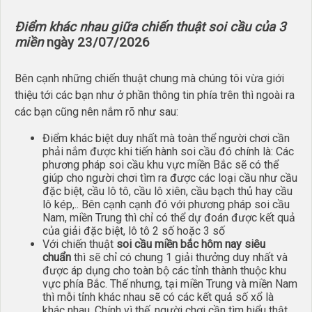
Điểm khác nhau giữa chiến thuật soi cầu của 3
miền
ngày 23/07/2026
Bên cạnh những chiến thuật chung mà chúng tôi vừa giới
thiệu tới các bạn như ở phần thông tin phía trên thì ngoài ra
các bạn cũng nên nắm rõ như sau:
Điểm khác biệt duy nhất mà toàn thể người chơi cần
phải nắm được khi tiến hành soi cầu đó chính là: Các
phương pháp soi cầu khu vực miền Bắc sẽ có thể
giúp cho người chơi tìm ra được các loại cầu như cầu
đặc biệt, cầu lô tô, cầu lô xiên, cầu bạch thủ hay cầu
lô kép,.. Bên cạnh cạnh đó với phương pháp soi cầu
Nam, miền Trung thì chỉ có thể dự đoán được kết quả
của giải đặc biệt, lô tô 2 số hoặc 3 số
Với chiến thuật
soi cầu miền bắc hôm nay siêu
chuẩn
thì sẽ chỉ có chung 1 giải thưởng duy nhất và
được áp dụng cho toàn bộ các tỉnh thành thuộc khu
vực phía Bắc. Thế nhưng, tại miền Trung và miền Nam
thì mỗi tỉnh khác nhau sẽ có các kết quả số xổ là
khác nhau. Chính vì thế, người chơi cần tìm hiểu thật