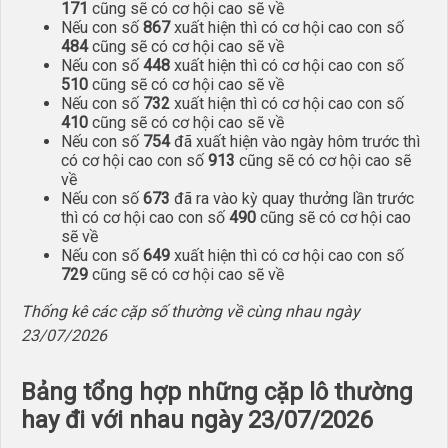
171
cũng sẽ có cơ hội cao sẽ về
Nếu con số
867
xuất hiện thì có cơ hội cao con số
484
cũng sẽ có cơ hội cao sẽ về
Nếu con số
448
xuất hiện thì có cơ hội cao con số
510
cũng sẽ có cơ hội cao sẽ về
Nếu con số
732
xuất hiện thì có cơ hội cao con số
410
cũng sẽ có cơ hội cao sẽ về
Nếu con số
754
đã xuất hiện vào ngày hôm trước thì
có cơ hội cao con số
913
cũng sẽ có cơ hội cao sẽ
về
Nếu con số
673
đã ra vào kỳ quay thưởng lần trước
thì có cơ hội cao con số
490
cũng sẽ có cơ hội cao
sẽ về
Nếu con số
649
xuất hiện thì có cơ hội cao con số
729
cũng sẽ có cơ hội cao sẽ về
Thống kê các cặp số thường về cùng nhau ngày
23/07/2026
Bảng tổng hợp những cặp lô thường
hay đi với nhau ngày 23/07/2026