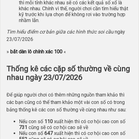
thì mỗi tỉnh khác nhau sẽ có các kết quả số xổ là
khác nhau. Chính vì thế, người chơi cần tìm hiểu thật
kỹ trước khi lựa chọn để không rơi vào trường hợp
nhầm lẫn.
Tìm hiểu điểm cơ bản giữa các hình thức soi cầu
ngày
23/07/2026
»
bắt dàn lô chính xác 100
«
Thống kê các cặp số thường về cùng
nhau ngày 23/07/2026
Để giúp người chơi có thêm những nguồn tham khảo thì
các bạn cũng có thể tham khảo một vài con số có trong
bảng thống kê các con số thường về cùng nhau như sau:
Nếu con số
110
xuất hiện thì có cơ hội cao con số
731
cũng sẽ có cơ hội cao sẽ về
Nếu con số
647
xuất hiện thì có cơ hội cao con số