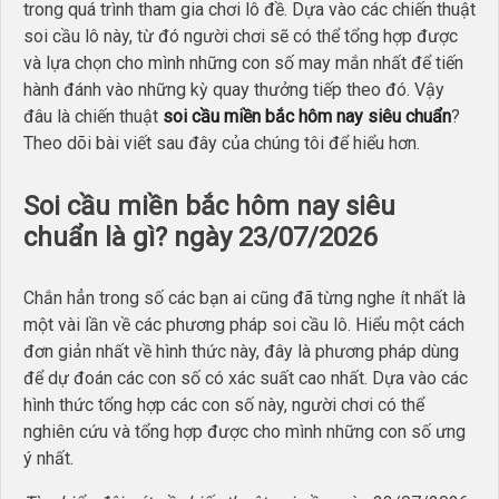
trong quá trình tham gia chơi lô đề. Dựa vào các chiến thuật
soi cầu lô này, từ đó người chơi sẽ có thể tổng hợp được
và lựa chọn cho mình những con số may mắn nhất để tiến
hành đánh vào những kỳ quay thưởng tiếp theo đó. Vậy
đâu là chiến thuật
soi cầu miền bắc hôm nay siêu chuẩn
?
Theo dõi bài viết sau đây của chúng tôi để hiểu hơn.
Soi cầu miền bắc hôm nay siêu
chuẩn là gì? ngày 23/07/2026
Chắn hẳn trong số các bạn ai cũng đã từng nghe ít nhất là
một vài lần về các phương pháp soi cầu lô. Hiểu một cách
đơn giản nhất về hình thức này, đây là phương pháp dùng
để dự đoán các con số có xác suất cao nhất. Dựa vào các
hình thức tổng hợp các con số này, người chơi có thể
nghiên cứu và tổng hợp được cho mình những con số ưng
ý nhất.