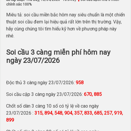
chính xác 100%
Miêu tả: soi cầu miền bắc hôm nay siêu chuẩn là một chiến
thuật soi cầu đem lại hiệu quả rất lớn trên thị trường. Vậy,
hãy cùng chúng tôi tìm hiểu kỹ hơn về phương pháp này
nhé.
Soi cầu 3 càng miễn phí hôm nay
ngày 23/07/2026
Độc thủ 3 càng ngày 23/07/2026:
958
Soi cầu cặp 3 càng ngày 23/07/2026:
670, 885
Chốt số dàn 3 càng 10 số có tỷ lệ về cao ngày
23/07/2026 :
315, 894, 548, 904, 357, 833, 685, 257, 919,
899