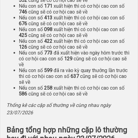
552
cũng sẽ có cơ hội cao sẽ về
Nếu con số
171
xuất hiện thì có cơ hội cao con số
746
cũng sẽ có cơ hội cao sẽ về
Nếu con số
413
xuất hiện thì có cơ hội cao con số
676
cũng sẽ có cơ hội cao sẽ về
Nếu con số
098
xuất hiện thì có cơ hội cao con số
425
cũng sẽ có cơ hội cao sẽ về
Nếu con số
422
xuất hiện thì có cơ hội cao con số
126
cũng sẽ có cơ hội cao sẽ về
Nếu con số
773
đã xuất hiện vào ngày hôm trước thì
có cơ hội cao con số
129
cũng sẽ có cơ hội cao sẽ
về
Nếu con số
599
đã ra vào kỳ quay thưởng lần trước
thì có cơ hội cao con số
637
cũng sẽ có cơ hội cao
sẽ về
Nếu con số
258
xuất hiện thì có cơ hội cao con số
586
cũng sẽ có cơ hội cao sẽ về
Thống kê các cặp số thường về cùng nhau ngày
23/07/2026
Bảng tổng hợp những cặp lô thường