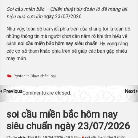
Soi cầu miền bắc – Chiến thuật dự đoán lô đề mang lại
hiệu quả cực lớn
ngày 23/07/2026
Như vậy, toàn bộ bài viết phía trên của chúng tôi là toàn bộ
những thông tin mà người chơi cần nắm rõ khi tìm hiểu về
cách
soi cầu miền bắc hôm nay siêu chuẩn
. Hy vọng rằng
các có số tham khảo phía trên sẽ giúp các bạn gặp nhiều
may mắn.
Posted in Chưa phân loại
Previous
Next
Comments are closed.
soi cầu miền bắc hôm nay
siêu chuẩn ngày 23/07/2026
đã câp nhật:
Thứ Bảy, 18/04/2026 - 18:54
by
soi cầu bạch thủ 3 miền