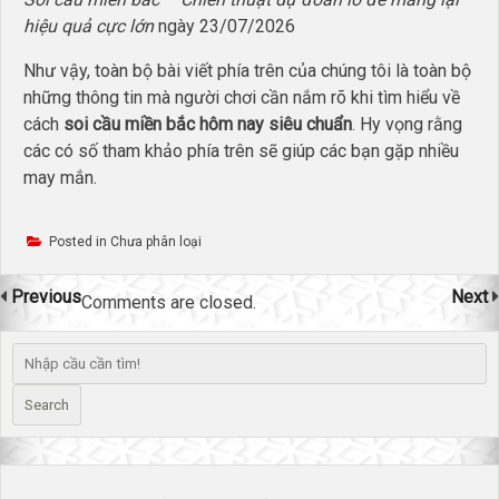
hiệu quả cực lớn
ngày 23/07/2026
Như vậy, toàn bộ bài viết phía trên của chúng tôi là toàn bộ
những thông tin mà người chơi cần nắm rõ khi tìm hiểu về
cách
soi cầu miền bắc hôm nay siêu chuẩn
. Hy vọng rằng
các có số tham khảo phía trên sẽ giúp các bạn gặp nhiều
may mắn.
Posted in Chưa phân loại
Previous
Next
Comments are closed.
Search