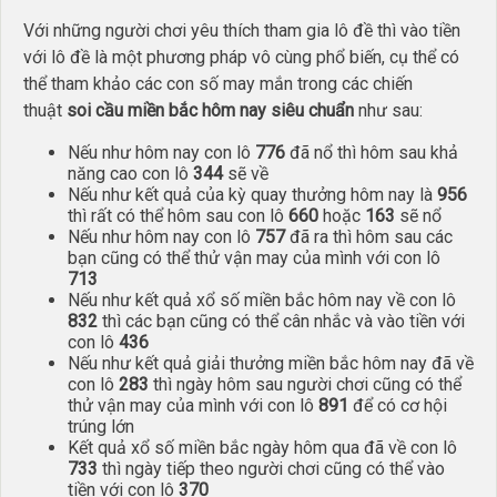
Với những người chơi yêu thích tham gia lô đề thì vào tiền
với lô đề là một phương pháp vô cùng phổ biến, cụ thể có
thể tham khảo các con số may mắn trong các chiến
thuật
soi cầu miền bắc hôm nay siêu chuẩn
như sau:
Nếu như hôm nay con lô
776
đã nổ thì hôm sau khả
năng cao con lô
344
sẽ về
Nếu như kết quả của kỳ quay thưởng hôm nay là
956
thì rất có thể hôm sau con lô
660
hoặc
163
sẽ nổ
Nếu như hôm nay con lô
757
đã ra thì hôm sau các
bạn cũng có thể thử vận may của mình với con lô
713
Nếu như kết quả xổ số miền bắc hôm nay về con lô
832
thì các bạn cũng có thể cân nhắc và vào tiền với
con lô
436
Nếu như kết quả giải thưởng miền bắc hôm nay đã về
con lô
283
thì ngày hôm sau người chơi cũng có thể
thử vận may của mình với con lô
891
để có cơ hội
trúng lớn
Kết quả xổ số miền bắc ngày hôm qua đã về con lô
733
thì ngày tiếp theo người chơi cũng có thể vào
tiền với con lô
370