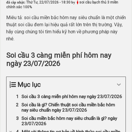
đã câp nhật:
Thứ Tư, 22/07/2026 - 18:30
by
soi cầu bạch thủ 3 miền
chính xác 100%
Miêu tả: soi cầu miền bắc hôm nay siêu chuẩn là một chiến
thuật soi cầu đem lại hiệu quả rất lớn trên thị trường. Vậy,
hãy cùng chúng tôi tìm hiểu kỹ hơn về phương pháp này
nhé.
Soi cầu 3 càng miễn phí hôm nay
ngày 23/07/2026
Mục lục
Soi cầu 3 càng miễn phí hôm nay ngày 23/07/2026
Soi cầu là gì? Chiến thuật soi cầu miền bắc hôm
nay siêu chuẩn ngày 23/07/2026
Soi cầu miền bắc hôm nay siêu chuẩn là gì? ngày
23/07/2026
Một vài thông tin cơ bản về hình thức soi cầu miền