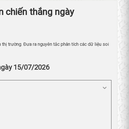
n chiến thắng ngày
n thị trường. Đưa ra nguyên tắc phân tích các dữ liệu soi
 ngày 15/07/2026