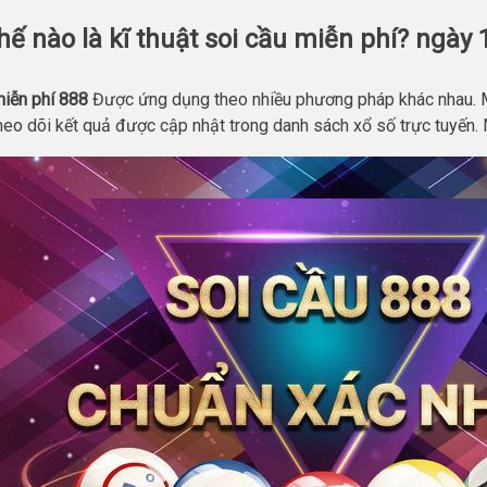
hế nào là kĩ thuật soi cầu miễn phí? ngày
miễn phí 888
Được ứng dụng theo nhiều phương pháp khác nhau. Mụ
heo dõi kết quả được cập nhật trong danh sách xổ số trực tuyến. 