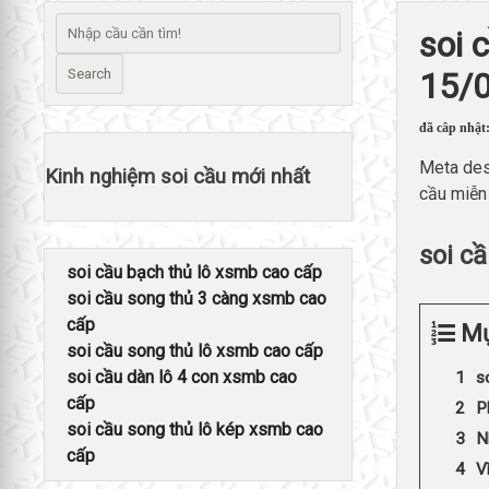
soi 
Search
15/
đã câp nhật
Meta des
Kinh nghiệm soi cầu mới nhất
cầu miễn
soi c
soi cầu bạch thủ lô xsmb cao cấp
soi cầu song thủ 3 càng xsmb cao
cấp
Mụ
soi cầu song thủ lô xsmb cao cấp
soi cầu dàn lô 4 con xsmb cao
s
cấp
P
soi cầu song thủ lô kép xsmb cao
N
cấp
V