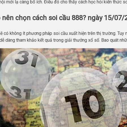
hội mới lạ càng bổ ích. Điều đó cho thấy cách học hỏi kiến thức s
o nên chọn cách soi cầu 888? ngày 15/07/
ẽ có không ít phương pháp soi cầu xuất hiện trên thị trường. Tuy n
 dễ dàng tham khảo kết quả trong giải thưởng xổ số. Bao quát n