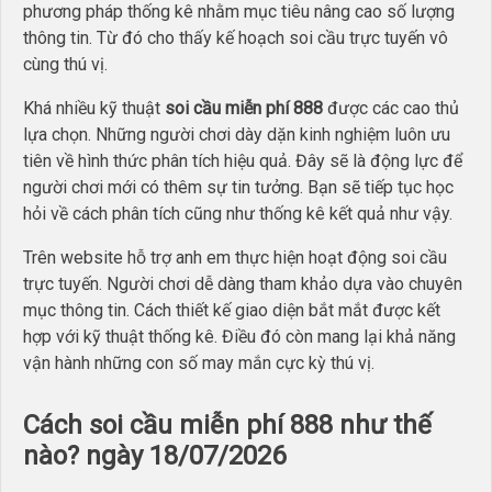
phương pháp thống kê nhằm mục tiêu nâng cao số lượng
thông tin. Từ đó cho thấy kế hoạch soi cầu trực tuyến vô
cùng thú vị.
Khá nhiều kỹ thuật
soi cầu miễn phí 888
được các cao thủ
lựa chọn. Những người chơi dày dặn kinh nghiệm luôn ưu
tiên về hình thức phân tích hiệu quả. Đây sẽ là động lực để
người chơi mới có thêm sự tin tưởng. Bạn sẽ tiếp tục học
hỏi về cách phân tích cũng như thống kê kết quả như vậy.
Trên website hỗ trợ anh em thực hiện hoạt động soi cầu
trực tuyến. Người chơi dễ dàng tham khảo dựa vào chuyên
mục thông tin. Cách thiết kế giao diện bắt mắt được kết
hợp với kỹ thuật thống kê. Điều đó còn mang lại khả năng
vận hành những con số may mắn cực kỳ thú vị.
Cách soi cầu miễn phí 888 như thế
nào? ngày 18/07/2026