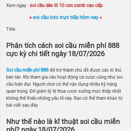
Xem ngay :
soi cầu dàn lô 10 con xsmb cao cấp
»
soi cầu loto trực tiếp hôm nay
«
Title:
Phân tích cách soi cầu miễn phí 888
cực kỳ chi tiết ngày 18/07/2026
Soi cầu miễn phí 888
để trở thành chủ đề được các lô thủ
bàn tán. Khi tham gia vào hoạt động cá cược cũng như soi
cầu hiện đại. Người chơi có thể vận dụng nhiều kỹ năng
quan trọng. Để giảm tỷ lệ thua cược xuống mức thấp nhất
không thể thiếu những yếu tố này. Bạn có thể tham khảo từ
bài viết sau đây.
Như thế nào là kĩ thuật soi cầu miễn
phí? ngày 18/07/2026