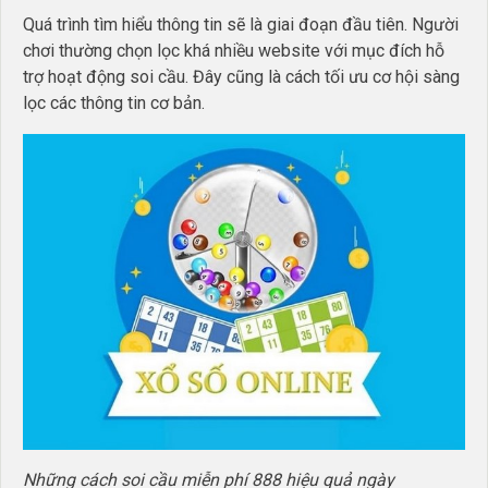
Quá trình tìm hiểu thông tin sẽ là giai đoạn đầu tiên. Người
chơi thường chọn lọc khá nhiều website với mục đích hỗ
trợ hoạt động soi cầu. Đây cũng là cách tối ưu cơ hội sàng
lọc các thông tin cơ bản.
Những cách soi cầu miễn phí 888 hiệu quả ngày