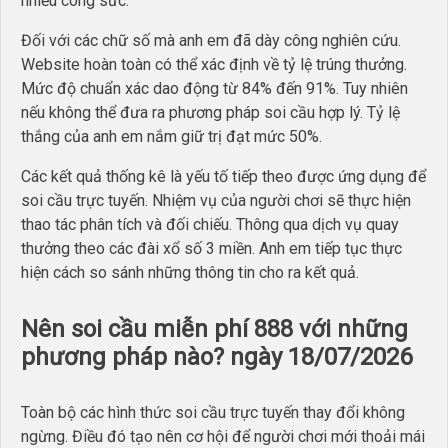
nhiều công sức.
Đối với các chữ số mà anh em đã dày công nghiên cứu.
Website hoàn toàn có thể xác định về tỷ lệ trúng thưởng.
Mức độ chuẩn xác dao động từ 84% đến 91%. Tuy nhiên
nếu không thể đưa ra phương pháp soi cầu hợp lý. Tỷ lệ
thắng của anh em nắm giữ trị đạt mức 50%.
Các kết quả thống kê là yếu tố tiếp theo được ứng dụng để
soi cầu trực tuyến. Nhiệm vụ của người chơi sẽ thực hiện
thao tác phân tích và đối chiếu. Thông qua dịch vụ quay
thưởng theo các đài xổ số 3 miền. Anh em tiếp tục thực
hiện cách so sánh những thông tin cho ra kết quả.
Nên soi cầu miễn phí 888 với những
phương pháp nào? ngày 18/07/2026
Toàn bộ các hình thức soi cầu trực tuyến thay đổi không
ngừng. Điều đó tạo nên cơ hội để người chơi mới thoải mái