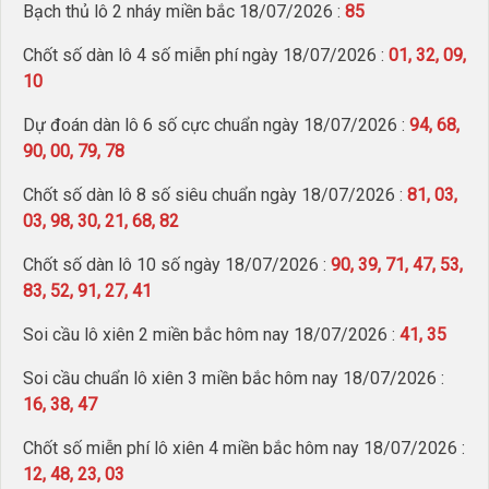
Bạch thủ lô 2 nháy miền bắc 18/07/2026 :
85
Chốt số dàn lô 4 số miễn phí ngày 18/07/2026 :
01, 32, 09,
10
Dự đoán dàn lô 6 số cực chuẩn ngày 18/07/2026 :
94, 68,
90, 00, 79, 78
Chốt số dàn lô 8 số siêu chuẩn ngày 18/07/2026 :
81, 03,
03, 98, 30, 21, 68, 82
Chốt số dàn lô 10 số ngày 18/07/2026 :
90, 39, 71, 47, 53,
83, 52, 91, 27, 41
Soi cầu lô xiên 2 miền bắc hôm nay 18/07/2026 :
41, 35
Soi cầu chuẩn lô xiên 3 miền bắc hôm nay 18/07/2026 :
16, 38, 47
Chốt số miễn phí lô xiên 4 miền bắc hôm nay 18/07/2026 :
12, 48, 23, 03