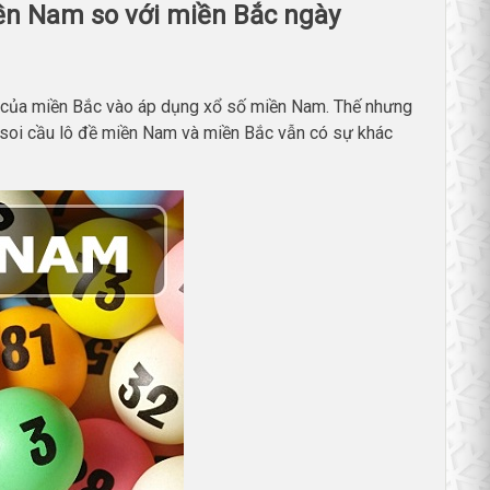
iền Nam so với miền Bắc ngày
oi của miền Bắc vào áp dụng xổ số miền Nam. Thế nhưng
 soi cầu lô đề miền Nam và miền Bắc vẫn có sự khác