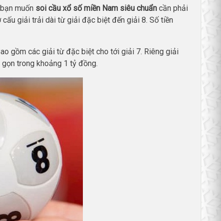
u bạn muốn
soi cầu xổ số miền Nam siêu chuẩn
cần phải
u giải trải dài từ giải đặc biệt đến giải 8. Số tiền
Bao gồm các giải từ đặc biệt cho tới giải 7. Riêng giải
i gọn trong khoảng 1 tỷ đồng.