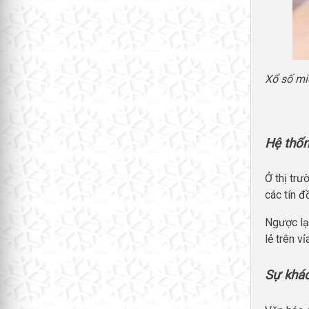
Xổ số mi
Hệ thốn
Ở thị trư
các tín đ
Ngược lại
lẻ trên v
Sự khác