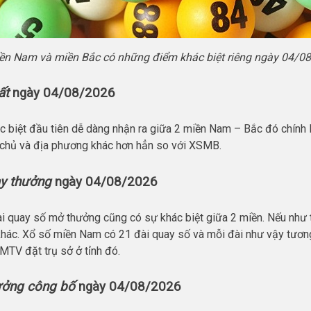
ền Nam và miền Bắc có những điểm khác biệt riêng ngày 04/0
ất
ngày 04/08/2026
c biệt đầu tiên dễ dàng nhận ra giữa 2 miền Nam – Bắc đó chính 
 chủ và địa phương khác hơn hẳn so với XSMB.
ay thưởng
ngày 04/08/2026
i quay số mở thưởng cũng có sự khác biệt giữa 2 miền. Nếu như t
khác. Xổ số miền Nam có 21 đài quay số và mỗi đài như vậy tương
MTV đặt trụ sở ở tỉnh đó.
ưởng công bố
ngày 04/08/2026