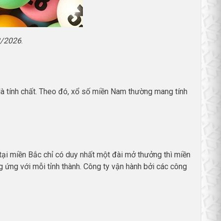
8/2026
.
là tính chất. Theo đó, xổ số miền Nam thường mang tính
ại miền Bắc chỉ có duy nhất một đài mở thưởng thì miền
 ứng với mỗi tỉnh thành. Công ty vận hành bởi các công