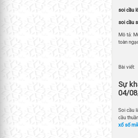
soi cầu 
soi cầu 
Mô tả: M
toàn ngạc
Bài viết:
Sự kh
04/08
Soi cầu l
cầu thuầ
xổ số mi