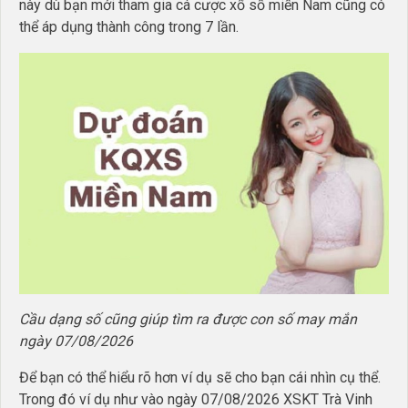
này dù bạn mới tham gia cá cược xổ số miền Nam cũng có
thể áp dụng thành công trong 7 lần.
Cầu dạng số cũng giúp tìm ra được con số may mắn
ngày 07/08/2026
Để bạn có thể hiểu rõ hơn ví dụ sẽ cho bạn cái nhìn cụ thể.
Trong đó ví dụ như vào ngày 07/08/2026 XSKT Trà Vinh