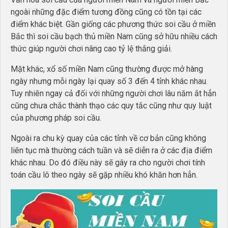
ngoài những đặc điểm tương đồng cũng có tồn tại các
điểm khác biệt. Gần giống các phương thức soi cầu ở miền
Bắc thì soi cầu bạch thủ miền Nam cũng sở hữu nhiều cách
thức giúp người chơi nâng cao tỷ lệ thắng giải.
Mặt khác, xổ số miền Nam cũng thường được mở hàng
ngày nhưng mỗi ngày lại quay số 3 đến 4 tỉnh khác nhau.
Tuy nhiên ngay cả đối với những người chơi lâu năm ắt hẳn
cũng chưa chắc thành thạo các quy tắc cũng như quy luật
của phương pháp soi cầu.
Ngoài ra chu kỳ quay của các tỉnh về cơ bản cũng không
liên tục mà thường cách tuần và sẽ diễn ra ở các địa điểm
khác nhau. Do đó điều này sẽ gây ra cho người chơi tính
toán cầu lô theo ngày sẽ gặp nhiều khó khăn hơn hẳn.