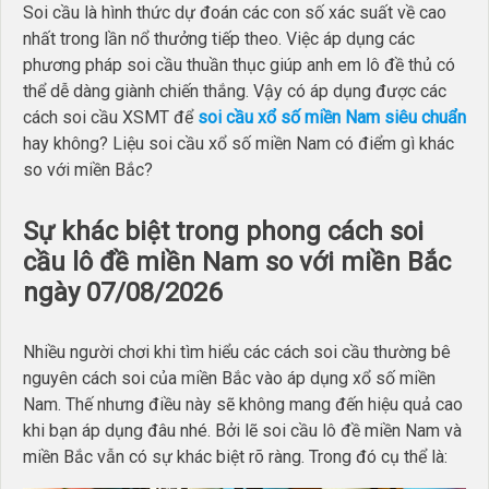
Soi cầu là hình thức dự đoán các con số xác suất về cao
nhất trong lần nổ thưởng tiếp theo. Việc áp dụng các
phương pháp soi cầu thuần thục giúp anh em lô đề thủ có
thể dễ dàng giành chiến thắng. Vậy có áp dụng được các
cách soi cầu XSMT để
soi cầu xổ số miền Nam siêu chuẩn
hay không? Liệu soi cầu xổ số miền Nam có điểm gì khác
so với miền Bắc?
Sự khác biệt trong phong cách soi
cầu lô đề miền Nam so với miền Bắc
ngày 07/08/2026
Nhiều người chơi khi tìm hiểu các cách soi cầu thường bê
nguyên cách soi của miền Bắc vào áp dụng xổ số miền
Nam. Thế nhưng điều này sẽ không mang đến hiệu quả cao
khi bạn áp dụng đâu nhé. Bởi lẽ soi cầu lô đề miền Nam và
miền Bắc vẫn có sự khác biệt rõ ràng. Trong đó cụ thể là: