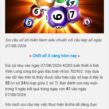
Soi cầu xổ số miền Nam siêu chuẩn với cầu kẹp số ngày
07/08/2026
»
Chốt số 3 càng hôm nay
«
Giả sử như vào ngày 07/08/2026 KQXS kiến thiết ở tỉnh
Vĩnh Long công bố giải đặc biệt về bộ 702932. Vậy dựa
vào dữ liệu trên ta thấy được dấu hiệu cặp số kẹp ở đây là
55
(vì số
24
bị kẹp giữa 2 số 7). Bạn đánh con này nuôi
trong 9 ngày kết quả trúng ngay con
41
vào ngày
07/08/2026.
Với cách soi cầu này việc thực hiện là khá dễ dàng, bạn