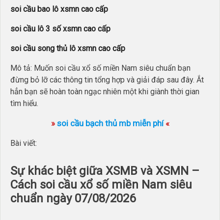
soi cầu bao lô xsmn cao cấp
soi cầu lô 3 số xsmn cao cấp
soi cầu song thủ lô xsmn cao cấp
Mô tả: Muốn soi cầu xổ số miền Nam siêu chuẩn bạn
đừng bỏ lỡ các thông tin tổng hợp và giải đáp sau đây. Ắt
hẳn bạn sẽ hoàn toàn ngạc nhiên một khi giành thời gian
tìm hiểu.
»
soi cầu bạch thủ mb miễn phí
«
Bài viết:
Sự khác biệt giữa XSMB và XSMN –
Cách soi cầu xổ số miền Nam siêu
chuẩn ngày 07/08/2026