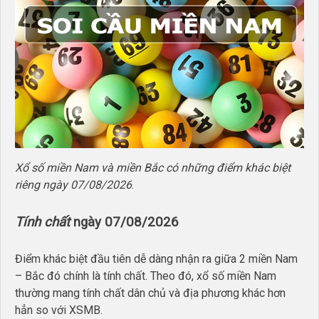
Xổ số miền Nam và miền Bắc có những điểm khác biệt
riêng ngày 07/08/2026
.
Tính chất
ngày 07/08/2026
Điểm khác biệt đầu tiên dễ dàng nhận ra giữa 2 miền Nam
– Bắc đó chính là tính chất. Theo đó, xổ số miền Nam
thường mang tính chất dân chủ và địa phương khác hơn
hẳn so với XSMB.