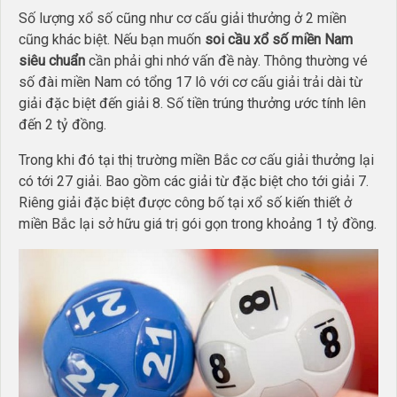
Số lượng xổ số cũng như cơ cấu giải thưởng ở 2 miền
cũng khác biệt. Nếu bạn muốn
soi cầu xổ số miền Nam
siêu chuẩn
cần phải ghi nhớ vấn đề này. Thông thường vé
số đài miền Nam có tổng 17 lô với cơ cấu giải trải dài từ
giải đặc biệt đến giải 8. Số tiền trúng thưởng ước tính lên
đến 2 tỷ đồng.
Trong khi đó tại thị trường miền Bắc cơ cấu giải thưởng lại
có tới 27 giải. Bao gồm các giải từ đặc biệt cho tới giải 7.
Riêng giải đặc biệt được công bố tại xổ số kiến thiết ở
miền Bắc lại sở hữu giá trị gói gọn trong khoảng 1 tỷ đồng.