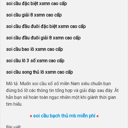
soi cầu đặc biệt xsmn cao cấp
soi cầu giải 8 xsmn cao cấp
soi cầu đầu đuôi đặc biệt xsmn cao cấp
soi cầu đầu đuôi giải 8 xsmn cao cấp
soi cầu bao lô xsmn cao cấp
soi cầu lô 3 số xsmn cao cấp
soi cầu song thủ lô xsmn cao cấp
Mô tả: Muốn soi cầu xổ số miền Nam siêu chuẩn bạn
đừng bỏ lỡ các thông tin tổng hợp và giải đáp sau đây. Ắt
hẳn bạn sẽ hoàn toàn ngạc nhiên một khi giành thời gian
tìm hiểu.
»
soi cầu bạch thủ mb miễn phí
«
Bài viết: