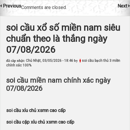
Previous
Next
Comments are closed.
soi cầu xổ số miền nam siêu
chuẩn theo là thắng ngày
07/08/2026
đã câp nhật:
Chủ Nhật, 03/05/2026 - 18:46
by
soi cầu bạch thủ 3 miền
chính xác 100%
soi cầu miền nam chính xác ngày
07/08/2026
soi cầu xỉu chủ xsmn cao cấp
soi cầu cặp xỉu chủ xsmn cao cấp