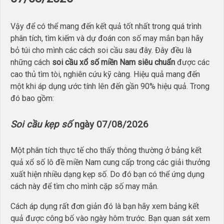
Vậy để có thể mang đến kết quả tốt nhất trong quá trình
phân tích, tìm kiếm và dự đoán con số may mắn bạn hãy
bỏ túi cho mình các cách soi cầu sau đây. Đây đều là
những cách
soi cầu xổ số miền Nam siêu chuẩn
được các
cao thủ tìm tòi, nghiên cứu kỹ càng. Hiệu quả mang đến
một khi áp dụng ước tính lên đến gần 90% hiệu quả. Trong
đó bao gồm:
Soi cầu kẹp số
ngày 07/08/2026
Một phân tích thực tế cho thấy thông thường ở bảng kết
quả xổ số lô đề miền Nam cung cấp trong các giải thưởng
xuất hiện nhiều dạng kẹp số. Do đó bạn có thể ứng dụng
cách này để tìm cho mình cặp số may mắn.
Cách áp dụng rất đơn giản đó là bạn hãy xem bảng kết
quả được công bố vào ngày hôm trước. Bạn quan sát xem