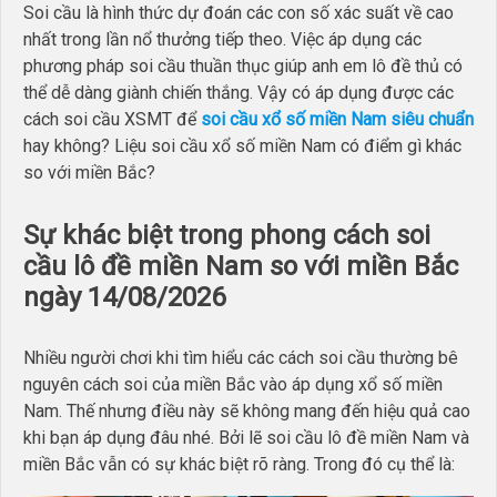
Soi cầu là hình thức dự đoán các con số xác suất về cao
nhất trong lần nổ thưởng tiếp theo. Việc áp dụng các
phương pháp soi cầu thuần thục giúp anh em lô đề thủ có
thể dễ dàng giành chiến thắng. Vậy có áp dụng được các
cách soi cầu XSMT để
soi cầu xổ số miền Nam siêu chuẩn
hay không? Liệu soi cầu xổ số miền Nam có điểm gì khác
so với miền Bắc?
Sự khác biệt trong phong cách soi
cầu lô đề miền Nam so với miền Bắc
ngày 14/08/2026
Nhiều người chơi khi tìm hiểu các cách soi cầu thường bê
nguyên cách soi của miền Bắc vào áp dụng xổ số miền
Nam. Thế nhưng điều này sẽ không mang đến hiệu quả cao
khi bạn áp dụng đâu nhé. Bởi lẽ soi cầu lô đề miền Nam và
miền Bắc vẫn có sự khác biệt rõ ràng. Trong đó cụ thể là: