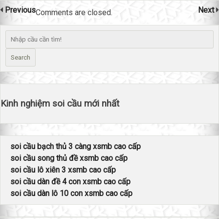
Previous
Next
Comments are closed.
Search
Kinh nghiệm soi cầu mới nhất
soi cầu bạch thủ 3 càng xsmb cao cấp
soi cầu song thủ đề xsmb cao cấp
soi cầu lô xiên 3 xsmb cao cấp
soi cầu dàn đề 4 con xsmb cao cấp
soi cầu dàn lô 10 con xsmb cao cấp