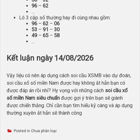
96
–
62
…
Lô 3 cặp số thường hay đi cùng nhau gồm:
96
–
62
–
06
53
–
91
–
30
49
–
65
–
58
…
Kết luận ngày 14/08/2026
Vậy liệu có nên áp dụng cách soi cầu XSMB vào dự đoán,
soi cầu xổ số miền Nam được hay không ắt hẳn bạn có
được đáp án rồi nhỉ? Hy vọng với những cách
soi cầu xổ
số miền Nam siêu chuẩn
được gợi ý trên bạn sẽ giành
được chiến thắng. Chỉ cần bạn tìm hiểu kỹ càng và áp dụng
thường xuyên ắt hẳn sẽ thành công
Posted in Chưa phân loại