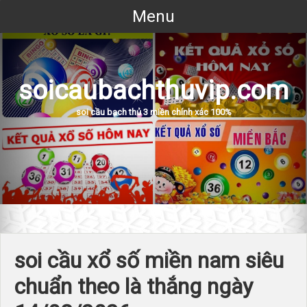
Skip
Menu
to
content
soicaubachthuvip.com
soi cầu bạch thủ 3 miền chính xác 100%
soi cầu xổ số miền nam siêu
chuẩn theo là thắng ngày