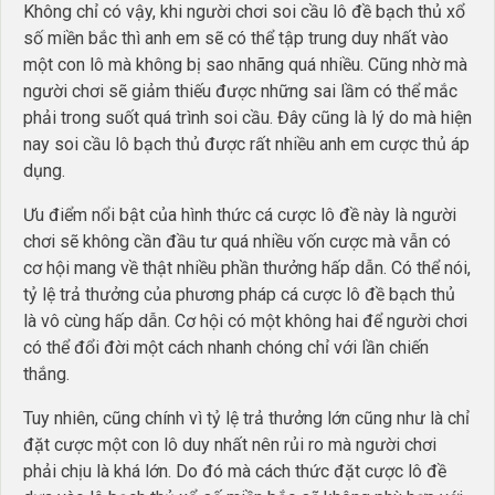
Không chỉ có vậy, khi người chơi soi cầu lô đề bạch thủ xổ
số miền bắc thì anh em sẽ có thể tập trung duy nhất vào
một con lô mà không bị sao nhãng quá nhiều. Cũng nhờ mà
người chơi sẽ giảm thiếu được những sai lầm có thể mắc
phải trong suốt quá trình soi cầu. Đây cũng là lý do mà hiện
nay soi cầu lô bạch thủ được rất nhiều anh em cược thủ áp
dụng.
Ưu điểm nổi bật của hình thức cá cược lô đề này là người
chơi sẽ không cần đầu tư quá nhiều vốn cược mà vẫn có
cơ hội mang về thật nhiều phần thưởng hấp dẫn. Có thể nói,
tỷ lệ trả thưởng của phương pháp cá cược lô đề bạch thủ
là vô cùng hấp dẫn. Cơ hội có một không hai để người chơi
có thể đổi đời một cách nhanh chóng chỉ với lần chiến
thắng.
Tuy nhiên, cũng chính vì tỷ lệ trả thưởng lớn cũng như là chỉ
đặt cược một con lô duy nhất nên rủi ro mà người chơi
phải chịu là khá lớn. Do đó mà cách thức đặt cược lô đề