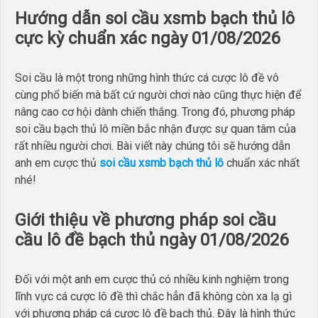
Hướng dẫn soi cầu xsmb bạch thủ lô
cực kỳ chuẩn xác ngày 01/08/2026
Soi cầu là một trong những hình thức cá cược lô đề vô
cùng phổ biến mà bất cứ người chơi nào cũng thực hiện để
nâng cao cơ hội dành chiến thắng. Trong đó, phương pháp
soi cầu bạch thủ lô miền bắc nhận được sự quan tâm của
rất nhiều người chơi. Bài viết này chúng tôi sẽ hướng dẫn
anh em cược thủ
soi cầu xsmb bạch thủ lô
chuẩn xác nhất
nhé!
Giới thiệu về phương pháp soi cầu
cầu lô đề bạch thủ ngày 01/08/2026
Đối với một anh em cược thủ có nhiều kinh nghiệm trong
lĩnh vực cá cược lô đề thì chắc hẳn đã không còn xa lạ gì
với phương pháp cá cược lô đề bạch thủ. Đây là hình thức