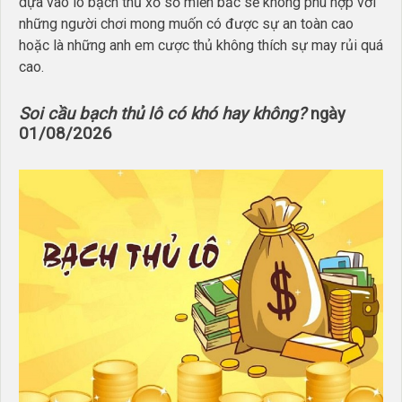
dựa vào lô bạch thủ xổ số miền bắc sẽ không phù hợp với
những người chơi mong muốn có được sự an toàn cao
hoặc là những anh em cược thủ không thích sự may rủi quá
cao.
Soi cầu bạch thủ lô có khó hay không?
ngày
01/08/2026