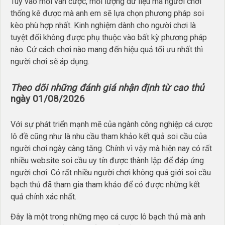
Tùy vào mỗi ván cược, mỗi lượng dữ liệu mà người chơi
thống kê được mà anh em sẽ lựa chọn phương pháp soi
kèo phù hợp nhất. Kinh nghiệm dành cho người chơi là
tuyệt đối không được phụ thuộc vào bất kỳ phương pháp
nào. Cứ cách chơi nào mang đến hiệu quả tối ưu nhất thì
người chơi sẽ áp dụng.
Theo dõi những đánh giá nhận định từ cao thủ
ngày 01/08/2026
Với sự phát triển mạnh mẽ của ngành công nghiệp cá cược
lô đề cũng như là nhu cầu tham khảo kết quả soi cầu của
người chơi ngày càng tăng. Chính vì vậy mà hiện nay có rất
nhiều website soi cầu uy tín được thành lập để đáp ứng
người chơi. Có rất nhiều người chơi không quá giởi soi cầu
bạch thủ đã tham gia tham khảo để có được những kết
quả chính xác nhất.
Đây là một trong những mẹo cá cược lô bạch thủ mà anh