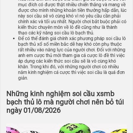
mục đích có được thật nhiều chiến thắng và mang về
được cho mình những khoản tiền thưởng hấp dẫn, lúc
này soi cầu sẽ vô cùng khó vì nó yêu cầu cần phải
chính xác và tối ưu nhất. Người chơi bắt buộc phải có
kiến thức chuyên môn về lô đề cũng như là thành
thạo các kỹ năng soi cầu lô bạch thủ.
Để có thể đánh giá chính xác phương pháp soi cầu lô
bạch thủ xổ số miền bắc dễ hay khó còn phụ thuộc
rất nhiều vào năng lực của người chơi. Đối với những
anh em cược thủ mới tham gia cá cược lô đề thì việc
áp dụng các kiến thức soi cầu sẽ là vô cùng khó
khăn. Trong khi đó, với những người chơi có nhiều
năm kinh nghiệm cá cược thì việc soi cầu là quá đơn
giản.
Những kinh nghiệm soi cầu xsmb
bạch thủ lô mà người chơi nên bỏ túi
ngày 01/08/2026