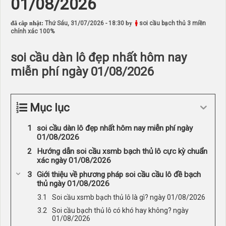
01/08/2026
đã câp nhật:
Thứ Sáu, 31/07/2026 - 18:30
by
soi cầu bạch thủ 3 miền
chính xác 100%
soi cầu dàn lô đẹp nhất hôm nay
miễn phí ngày 01/08/2026
Mục lục
soi cầu dàn lô đẹp nhất hôm nay miễn phí ngày
01/08/2026
Hướng dẫn soi cầu xsmb bạch thủ lô cực kỳ chuẩn
xác ngày 01/08/2026
Giới thiệu về phương pháp soi cầu cầu lô đề bạch
thủ ngày 01/08/2026
Soi cầu xsmb bạch thủ lô là gì? ngày 01/08/2026
Soi cầu bạch thủ lô có khó hay không? ngày
01/08/2026