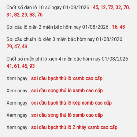
Chốt số dàn lô 10 số ngày 01/08/2026 :
45, 12, 72, 32, 70,
31, 82, 29, 83, 76
Soi cầu lô xiên 2 miền bắc hôm nay 01/08/2026 :
16, 43
Soi cầu chuẩn lô xiên 3 miền bắc hôm nay 01/08/2026 :
79, 47, 48
Chốt số miễn phí lô xiên 4 miền bắc hôm nay 01/08/2026 :
41, 61, 46, 93
Xem ngay :
soi cầu bạch thủ lô xsmb cao cấp
Xem ngay :
soi cầu song thủ lô xsmb cao cấp
Xem ngay :
soi cầu bạch thủ lô kép xsmb cao cấp
Xem ngay :
soi cầu song thủ lô xsmb cao cấp
Xem ngay :
soi cầu bạch thủ lô 2 nháy xsmb cao cấp