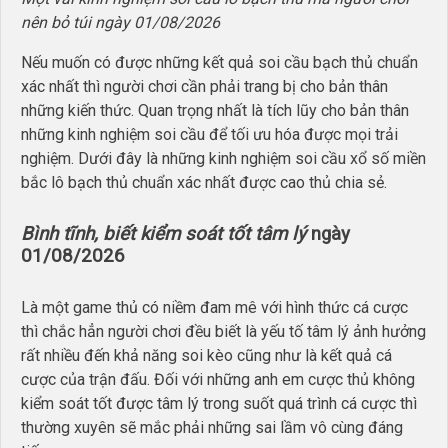
nên bỏ túi ngày 01/08/2026
Nếu muốn có được những kết quả soi cầu bạch thủ chuẩn
xác nhất thì người chơi cần phải trang bị cho bản thân
những kiến thức. Quan trọng nhất là tích lũy cho bản thân
những kinh nghiệm soi cầu để tối ưu hóa được mọi trải
nghiệm. Dưới đây là những kinh nghiệm soi cầu xổ số miền
bắc lô bạch thủ chuẩn xác nhất được cao thủ chia sẻ.
Bình tĩnh, biết kiểm soát tốt tâm lý
ngày
01/08/2026
Là một game thủ có niềm đam mê với hình thức cá cược
thì chắc hẳn người chơi đều biết là yếu tố tâm lý ảnh hưởng
rất nhiều đến khả năng soi kèo cũng như là kết quả cá
cược của trận đấu. Đối với những anh em cược thủ không
kiểm soát tốt được tâm lý trong suốt quá trình cá cược thì
thường xuyên sẽ mắc phải những sai lầm vô cùng đáng