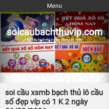
Skip
Menu
to
content
soicaubachthuvip.com
soi cầu bạch thủ 3 miền chính xác 100%
soi cầu xsmb bạch thủ lô cầu
số đẹp víp có 1 K 2 ngày