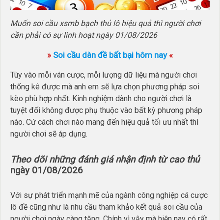
Muốn soi cầu xsmb bạch thủ lô hiệu quả thì người chơi
cần phải có sự linh hoạt ngày 01/08/2026
»
Soi cầu dàn đề bất bại hôm nay
«
Tùy vào mỗi ván cược, mỗi lượng dữ liệu mà người chơi
thống kê được mà anh em sẽ lựa chọn phương pháp soi
kèo phù hợp nhất. Kinh nghiệm dành cho người chơi là
tuyệt đối không được phụ thuộc vào bất kỳ phương pháp
nào. Cứ cách chơi nào mang đến hiệu quả tối ưu nhất thì
người chơi sẽ áp dụng.
Theo dõi những đánh giá nhận định từ cao thủ
ngày 01/08/2026
Với sự phát triển mạnh mẽ của ngành công nghiệp cá cược
lô đề cũng như là nhu cầu tham khảo kết quả soi cầu của
người chơi ngày càng tăng. Chính vì vậy mà hiện nay có rất