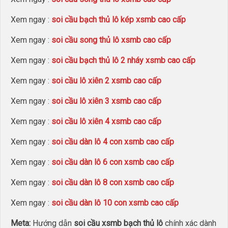
Xem ngay :
soi cầu bạch thủ lô kép xsmb cao cấp
Xem ngay :
soi cầu song thủ lô xsmb cao cấp
Xem ngay :
soi cầu bạch thủ lô 2 nháy xsmb cao cấp
Xem ngay :
soi cầu lô xiên 2 xsmb cao cấp
Xem ngay :
soi cầu lô xiên 3 xsmb cao cấp
Xem ngay :
soi cầu lô xiên 4 xsmb cao cấp
Xem ngay :
soi cầu dàn lô 4 con xsmb cao cấp
Xem ngay :
soi cầu dàn lô 6 con xsmb cao cấp
Xem ngay :
soi cầu dàn lô 8 con xsmb cao cấp
Xem ngay :
soi cầu dàn lô 10 con xsmb cao cấp
Meta:
Hướng dẫn
soi cầu xsmb bạch thủ lô
chính xác dành