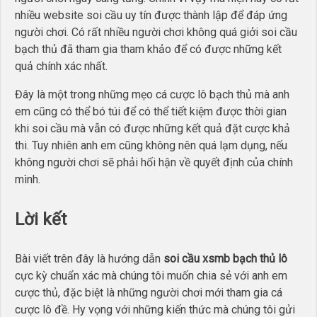
nhiều website soi cầu uy tín được thành lập để đáp ứng
người chơi. Có rất nhiều người chơi không quá giởi soi cầu
bạch thủ đã tham gia tham khảo để có được những kết
quả chính xác nhất.
Đây là một trong những mẹo cá cược lô bạch thủ mà anh
em cũng có thể bó túi để có thể tiết kiệm được thời gian
khi soi cầu mà vẫn có được những kết quả đặt cược khả
thi. Tuy nhiên anh em cũng không nên quá lạm dụng, nếu
không người chơi sẽ phải hối hận về quyết định của chính
mình.
Lời kết
Bài viết trên đây là hướng dẫn
soi cầu xsmb bạch thủ lô
cực kỳ chuẩn xác mà chúng tôi muốn chia sẻ với anh em
cược thủ, đặc biệt là những người chơi mới tham gia cá
cược lô đề. Hy vọng với những kiến thức mà chúng tôi gửi