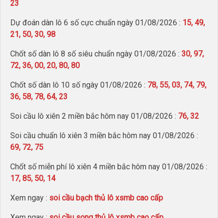
23
Dự đoán dàn lô 6 số cực chuẩn ngày 01/08/2026 :
15, 49,
21, 50, 30, 98
Chốt số dàn lô 8 số siêu chuẩn ngày 01/08/2026 :
30, 97,
72, 36, 00, 20, 80, 80
Chốt số dàn lô 10 số ngày 01/08/2026 :
78, 55, 03, 74, 79,
36, 58, 78, 64, 23
Soi cầu lô xiên 2 miền bắc hôm nay 01/08/2026 :
76, 32
Soi cầu chuẩn lô xiên 3 miền bắc hôm nay 01/08/2026 :
69, 72, 75
Chốt số miễn phí lô xiên 4 miền bắc hôm nay 01/08/2026 :
17, 85, 50, 14
Xem ngay :
soi cầu bạch thủ lô xsmb cao cấp
Xem ngay :
soi cầu song thủ lô xsmb cao cấp