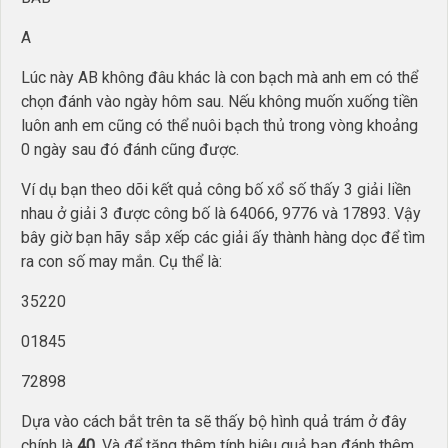
A
Lúc này AB không đâu khác là con bạch mà anh em có thể
chọn đánh vào ngày hôm sau. Nếu không muốn xuống tiền
luôn anh em cũng có thể nuôi bạch thủ trong vòng khoảng
0 ngày sau đó đánh cũng được.
Ví dụ bạn theo dõi kết quả công bố xổ số thấy 3 giải liền
nhau ở giải 3 được công bố là 64066, 9776 và 17893. Vậy
bây giờ bạn hãy sắp xếp các giải ấy thành hàng dọc để tìm
ra con số may mắn. Cụ thể là:
35220
01845
72898
Dựa vào cách bắt trên ta sẽ thấy bộ hình quả trám ở đây
chính là
40
. Và để tăng thêm tính hiệu quả bạn đánh thêm