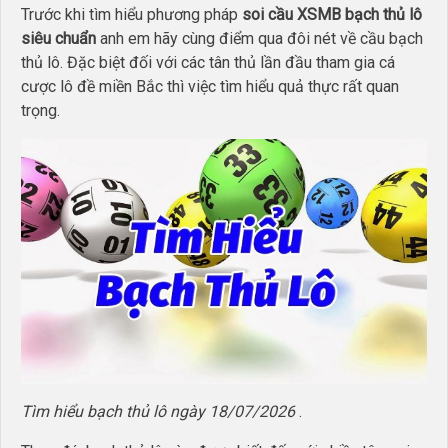
Trước khi tìm hiểu phương pháp
soi cầu XSMB bạch thủ lô
siêu chuẩn
anh em hãy cùng điểm qua đôi nét về cầu bạch
thủ lô. Đặc biệt đối với các tân thủ lần đầu tham gia cá
cược lô đề miền Bắc thì việc tìm hiểu quả thực rất quan
trọng.
Tìm hiểu bạch thủ lô ngày 18/07/2026
.