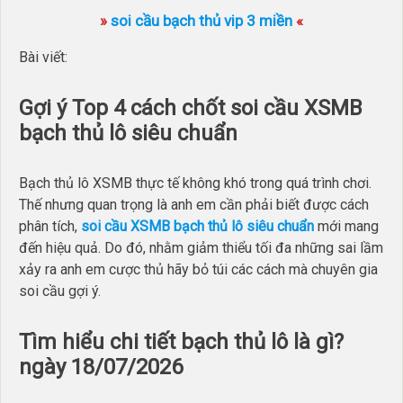
»
soi cầu bạch thủ vip 3 miền
«
Bài viết:
Gợi ý Top 4 cách chốt soi cầu XSMB
bạch thủ lô siêu chuẩn
Bạch thủ lô XSMB thực tế không khó trong quá trình chơi.
Thế nhưng quan trọng là anh em cần phải biết được cách
phân tích,
soi cầu XSMB bạch thủ lô siêu chuẩn
mới mang
đến hiệu quả. Do đó, nhằm giảm thiểu tối đa những sai lầm
xảy ra anh em cược thủ hãy bỏ túi các cách mà chuyên gia
soi cầu gợi ý.
Tìm hiểu chi tiết bạch thủ lô là gì?
ngày 18/07/2026