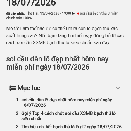
18/07/2026
đã câp nhật:
Thứ Hai, 13/04/2026 - 19:08
by
soi cầu bạch thủ 3 miền
chính xác 100%
Mô tả: Làm thế nào để có thể tìm ra con lô bạch thủ xác
suất trúng cao? Nếu bạn đang tìm hiểu vậy đừng bỏ lỡ các
cách soi cầu XSMB bạch thủ lô siêu chuẩn sau đây.
soi cầu dàn lô đẹp nhất hôm nay
miễn phí ngày 18/07/2026
Mục lục
soi cầu dàn lô đẹp nhất hôm nay miễn phí ngày
18/07/2026
Gợi ý Top 4 cách chốt soi cầu XSMB bạch thủ lô
siêu chuẩn
Tìm hiểu chi tiết bạch thủ lô là gì? ngày 18/07/2026