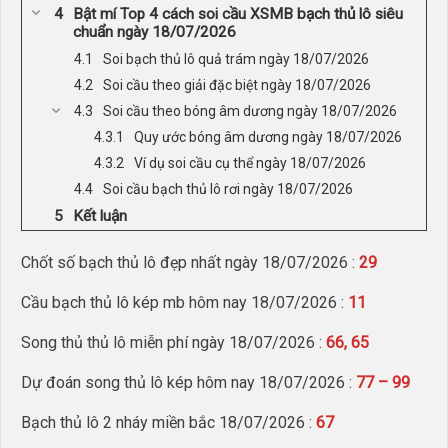
Bật mí Top 4 cách soi cầu XSMB bạch thủ lô siêu
chuẩn ngày 18/07/2026
Soi bạch thủ lô quả trám ngày 18/07/2026
Soi cầu theo giải đặc biệt ngày 18/07/2026
Soi cầu theo bóng âm dương ngày 18/07/2026
Quy ước bóng âm dương ngày 18/07/2026
Ví dụ soi cầu cụ thể ngày 18/07/2026
Soi cầu bạch thủ lô rơi ngày 18/07/2026
Kết luận
Chốt số bạch thủ lô đẹp nhất ngày 18/07/2026 :
29
Cầu bạch thủ lô kép mb hôm nay 18/07/2026 :
11
Song thủ thủ lô miễn phí ngày 18/07/2026 :
66, 65
Dự đoán song thủ lô kép hôm nay 18/07/2026 :
77 – 99
Bạch thủ lô 2 nháy miền bắc 18/07/2026 :
67