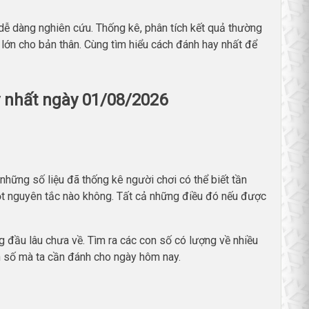
 dễ dàng nghiên cứu. Thống kê, phân tích kết quả thường
lớn cho bản thân. Cùng tìm hiểu cách đánh hay nhất để
 nhất ngày 01/08/2026
những số liệu đã thống kê người chơi có thể biết tần
 một nguyên tắc nào không. Tất cả những điều đó nếu được
 đầu lâu chưa về. Tìm ra các con số có lượng về nhiều
n số mà ta cần đánh cho ngày hôm nay.