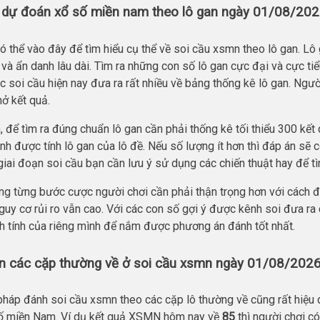
 dự đoán xổ số miền nam theo lô gan ngày 01/08/20
 thể vào đây để tìm hiểu cụ thể về soi cầu xsmn theo lô gan. Lô
và ẩn danh lâu dài. Tìm ra những con số lô gan cực đại và cực tiể
ệc soi cầu hiện nay đưa ra rất nhiều về bảng thống kê lô gan. Ngư
ở kết quả.
, để tìm ra đúng chuẩn lô gan cần phải thống kê tối thiểu 300 kế
h được tính lô gan của lô đề. Nếu số lượng ít hơn thì đáp án sẽ 
iai đoạn soi cầu bạn cần lưu ý sử dụng các chiến thuật hay để tì
ng từng bước cược người chơi cần phải thận trọng hơn với cách đ
guy cơ rủi ro vẫn cao. Với các con số gợi ý được kênh soi đưa r
h tính của riêng mình để nắm được phương án đánh tốt nhất.
n các cặp thường về ở soi cầu xsmn ngày 01/08/202
háp đánh soi cầu xsmn theo các cặp lô thường về cũng rất hiệu q
ố miền Nam. Ví dụ kết quả XSMN hôm nay về
85
thì người chơi c