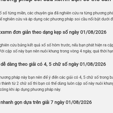
ổ số từng miền, các chuyên gia đã nghiên cứu ra từng phương pháp
hể nghiên cứu và áp dụng các phương pháp soi cầu nổi bật dưới đ
 xsmn đơn giản theo dạng kẹp số ngày 01/08/2026
ghiên cứu bảng kết quả xổ số hôm trước, nếu bạn phát hiện ra cặp 
Với cặp số này bạn nên nuôi khung trong vòng 4 ngày, quá thời hạn
 dễ dàng theo giải có 4, 5 chữ số ngày 01/08/2026
phương pháp này bạn nên để ý đến các giải có 4, 5 chữ số trong 
thành từ 2 chữ số thì bạn có thể dùng luôn cặp số này nuôi khung 
 công khi áp dụng phương pháp này.
 nhanh gọn dựa trên giải 7 ngày 01/08/2026