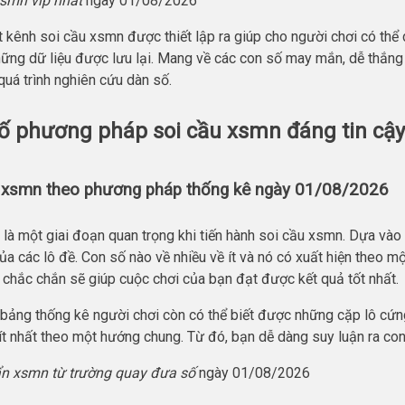
xsmn víp nhất
ngày 01/08/2026
 kênh soi cầu xsmn được thiết lập ra giúp cho người chơi có thể
ững dữ liệu được lưu lại. Mang về các con số may mắn, dễ thắng 
uá trình nghiên cứu dàn số.
ố phương pháp soi cầu xsmn đáng tin cậy
 xsmn theo phương pháp thống kê ngày 01/08/2026
là một giai đoạn quan trọng khi tiến hành soi cầu xsmn. Dựa vào 
ủa các lô đề. Con số nào về nhiều về ít và nó có xuất hiện theo
hì chắc chắn sẽ giúp cuộc chơi của bạn đạt được kết quả tốt nhất.
bảng thống kê người chơi còn có thể biết được những cặp lô cứng
ít nhất theo một hướng chung. Từ đó, bạn dễ dàng suy luận ra co
n xsmn từ trường quay đưa số
ngày 01/08/2026