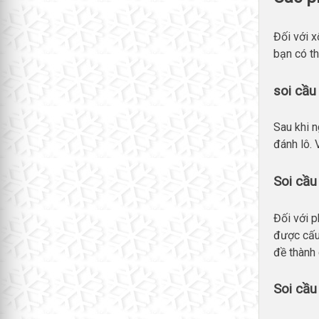
Đối với x
bạn có t
soi cầu
Sau khi n
đánh lô. 
Soi cầu
Đối với 
được cấu 
đề thành
Soi cầu