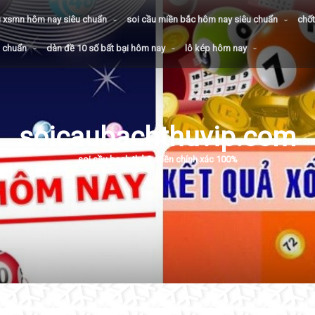
u xsmn hôm nay siêu chuẩn
soi cầu miền bắc hôm nay siêu chuẩn
chốt
u chuẩn
dàn đề 10 số bất bại hôm nay
lô kép hôm nay
soicaubachthuvip.com
soi cầu bạch thủ 3 miền chính xác 100%