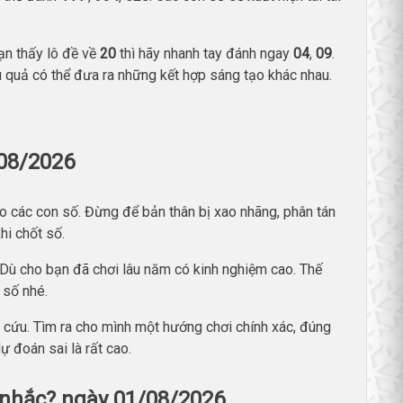
bạn thấy lô đề về
20
thì hãy nhanh tay đánh ngay
04
,
09
.
u quả có thể đưa ra những kết hợp sáng tạo khác nhau.
/08/2026
ào các con số. Đừng để bản thân bị xao nhãng, phân tán
hi chốt số.
. Dù cho bạn đã chơi lâu năm có kinh nghiệm cao. Thế
 số nhé.
n cứu. Tìm ra cho mình một hướng chơi chính xác, đúng
 đoán sai là rất cao.
 nhắc? ngày 01/08/2026