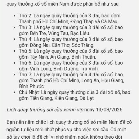
quay thưởng xổ số miền Nam được phân bổ như sau:
Thứ 2: Là ngày quay thưởng của 3 đài, bao gồm
Thành phố Hồ Chí Minh, Đồng Tháp và Cà Mau.
Thứ 3: Là ngày quay thưởng của 3 đài xổ số, bao
gồm Bến Tre, Vũng Tàu, Bạc Liêu.
Thứ 4: Là ngày quay thưởng của 3 đài xổ số, bao
gồm Đồng Nai, Cần Thơ, Sóc Trăng.
Thứ 5: Là ngày quay thưởng của 3 đài xổ số, bao
gồm Tây Ninh, An Giang, Bình Thuận.
Thứ 6: Là ngày quay thưởng của 3 đài xổ số, bao
gồm Vĩnh Long, Bình Dương, Trà Vinh.
Thứ 7: Là ngày quay thưởng của 4 đài xổ số, bao
gồm Thành phố Hồ Chí Minh, Long An, Hậu Giang,
Bình Phước.
Chủ Nhật: Là ngày quay thưởng của 3 đài xổ số, bao
gồm Tiền Giang, Kiên Giang, Đà Lạt.
Lịch quay thưởng soi cầu xsmn víp
ngày 13/08/2026
Bạn nên nắm chắc lịch quay thưởng xổ số miền Nam để có
nguồn tư liệu mới nhất phục vụ cho việc soi cầu. Có một
số tay chơi lô đề chỉ vì nhớ nhầm ngày, không theo dõi