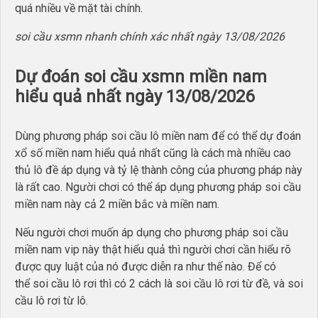
quá nhiều về mặt tài chính.
soi cầu xsmn nhanh chính xác nhất ngày 13/08/2026
Dự đoán soi cầu xsmn miền nam
hiểu quả nhất ngày 13/08/2026
Dùng phương pháp soi cầu lô miền nam để có thể dự đoán
xổ số miền nam hiểu quả nhất cũng là cách mà nhiều cao
thủ lô đề áp dụng và tỷ lệ thành công của phương pháp này
là rất cao. Người chơi có thể áp dụng phương pháp soi cầu
miền nam này cả 2 miền bắc và miền nam.
Nếu người chơi muốn áp dụng cho phương pháp soi cầu
miền nam vip này thật hiểu quả thì người chơi cần hiểu rõ
được quy luật của nó được diễn ra như thế nào. Để có
thể soi cầu lô rơi thì có 2 cách là soi cầu lô rơi từ đề, và soi
cầu lô rơi từ lô.