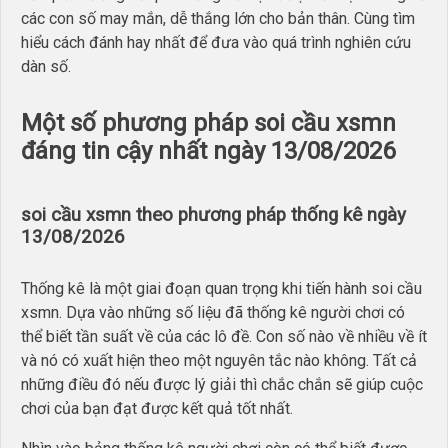
các con số may mắn, dễ thắng lớn cho bản thân. Cùng tìm
hiểu cách đánh hay nhất để đưa vào quá trình nghiên cứu
dàn số.
Một số phương pháp soi cầu xsmn
đáng tin cậy nhất ngày 13/08/2026
soi cầu xsmn theo phương pháp thống kê ngày
13/08/2026
Thống kê là một giai đoạn quan trọng khi tiến hành soi cầu
xsmn. Dựa vào những số liệu đã thống kê người chơi có
thể biết tần suất về của các lô đề. Con số nào về nhiều về ít
và nó có xuất hiện theo một nguyên tắc nào không. Tất cả
những điều đó nếu được lý giải thì chắc chắn sẽ giúp cuộc
chơi của bạn đạt được kết quả tốt nhất.