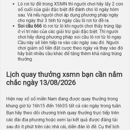
Lô rơi từ đề trong XSMN thì người chơi hãy lấy 2 con
số cuối của giải đặc biệt để đánh cho lô ngày hôm
sau. Và nếu người chơi áp dụng phương pháp ngày
cho ngày thứ 3 tính từ ngày cầu lô rơi từ đề ra.
Soi cầu 666
lô rơi từ lô khi người chơi thấy trùng lặp
ở ví trí nào của các giải trừ giải đặc biệt. Thì người
chơi hãy dùng phương pháp soi cầu lô rơi từ lô ngay.
Cầu này sẽ liên tiếp ra vào các ngày sau đó. Người
chơi giảm số tiền đặt cược theo ngày và thay vào đó
hãy bắt nhiều cầu khác để tăng thêm khả năng trúng
thưởng.
Lịch quay thưởng xsmn bạn cần nắm
chắc ngày 13/08/2026
Hiện nay xổ số miền Nam đang được quay thưởng trong
khung giờ từ 16h15 đến 16h35 tất cả các ngày trong tuần.
Bạn hãy theo dõi chương trình quay thưởng trực tiếp trên
các đài địa phương hoặc xem lại kết quả được đăng tải
sau đó ít phút trên các nhà cái, diễn đàn lô đề. Cụ thể lịch