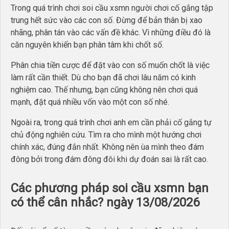
Trong quá trình chơi soi cầu xsmn người chơi cố gắng tập
trung hết sức vào các con số. Đừng để bản thân bị xao
nhãng, phân tán vào các vấn đề khác. Vì những điều đó là
căn nguyên khiến bạn phân tâm khi chốt số.
Phân chia tiền cược để đặt vào con số muốn chốt là việc
làm rất cần thiết. Dù cho bạn đã chơi lâu năm có kinh
nghiệm cao. Thế nhưng, bạn cũng không nên chơi quá
mạnh, đặt quá nhiều vốn vào một con số nhé.
Ngoài ra, trong quá trình chơi anh em cần phải cố gắng tự
chủ động nghiên cứu. Tìm ra cho mình một hướng chơi
chính xác, đúng đắn nhất. Không nên ùa mình theo đám
đông bởi trong đám đông đôi khi dự đoán sai là rất cao.
Các phương pháp soi cầu xsmn bạn
có thể cân nhắc? ngày 13/08/2026