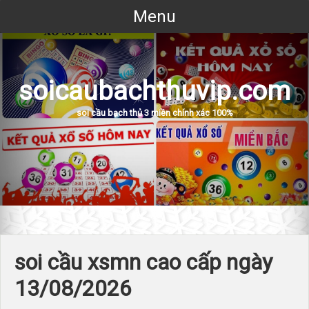
Skip
Menu
to
content
soicaubachthuvip.com
soi cầu bạch thủ 3 miền chính xác 100%
soi cầu xsmn cao cấp ngày
13/08/2026