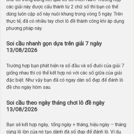
các giải này được cấu thành từ 2 chữ số thì bạn có thể
dùng luôn cặp số này nuôi khung trong vòng 5 ngày. Trên
thực tế, đã có nhiều tay chơi lô đề thành công khi áp dụng
phương pháp này.
Soi cầu nhanh gọn dựa trên giải 7 ngày
13/08/2026
Trường hợp bạn phát hiện ra số đầu và số đuôi của giải 7
giống nhau thì có thể kết hợp nó với các số giữa của giải
đặc biệt. Như vậy bạn đã có ngay dàn số đẹp để đánh lô
đề cho ngày hôm sau.
Soi cầu theo ngày tháng chơi lô đề ngày
13/08/2026
Bạn sẽ kết hợp ngày, tổng ngày + tháng, hiệu ngày – tháng
cùng lô lộn của nó tạo dành đà số đẹp để đánh lô. Ví dụ