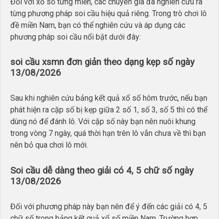
Đối với xổ số từng miền, các chuyên gia đã nghiên cứu ra
từng phương pháp soi cầu hiệu quả riêng. Trong trò chơi lô
đề miền Nam, bạn có thể nghiên cứu và áp dụng các
phương pháp soi cầu nổi bật dưới đây:
soi cầu xsmn đơn giản theo dạng kẹp số ngày
13/08/2026
Sau khi nghiên cứu bảng kết quả xổ số hôm trước, nếu bạn
phát hiện ra cặp số bị kẹp giữa 2 số 1, số 3, số 5 thì có thể
dùng nó để đánh lô. Với cặp số này bạn nên nuôi khung
trong vòng 7 ngày, quá thời hạn trên lô vẫn chưa về thì bạn
nên bỏ qua chơi lô mới.
Soi cầu dễ dàng theo giải có 4, 5 chữ số ngày
13/08/2026
Đối với phương pháp này bạn nên để ý đến các giải có 4, 5
chữ số trong bảng kết quả xổ số miền Nam. Trường hợp