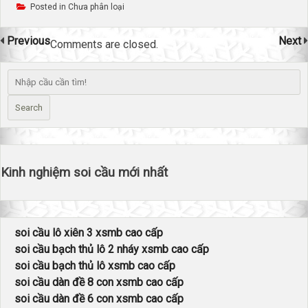
Posted in Chưa phân loại
Previous
Next
Comments are closed.
Search
Kinh nghiệm soi cầu mới nhất
soi cầu lô xiên 3 xsmb cao cấp
soi cầu bạch thủ lô 2 nháy xsmb cao cấp
soi cầu bạch thủ lô xsmb cao cấp
soi cầu dàn đề 8 con xsmb cao cấp
soi cầu dàn đề 6 con xsmb cao cấp