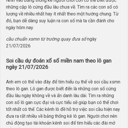
Nhìn vào bảng thống kê người chơi còn có thể biết được
những cặp lô cứng đầu lâu chưa về. Tìm ra các con số có
lượng về nhiều nhất hay ít nhất theo một hướng chung. Từ
đó, bạn dễ dàng suy luận ra con số mà ta cần đánh cho
ngày hôm nay.
cầu chuẩn xsmn từ trường quay đưa số
ngày
21/07/2026
Soi cầu dự đoán xổ số miền nam theo lô gan
ngày 21/07/2026
Anh em có thể vào đây để tìm hiểu cụ thể về soi cầu xsmn
theo lô gan. Lô gan được biết đến là những con số cứng
đầu lâu ngày không về và ẩn danh lâu dài. Tìm ra những
con số lô gan cực đại và cực tiểu sẽ giúp bạn có thể chơi
tốt nhất có thể. Các kênh lô đề hỗ trợ việc soi cầu hiện nay
đưa ra rất nhiều về bảng thống kê lô gan. Người chơi nên
chủ động tạo tài khoản kênh soi để tìm hiểu các đài mở