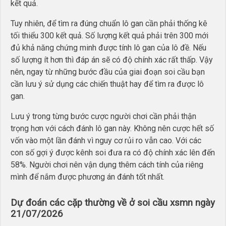
kết quả.
Tuy nhiên, để tìm ra đúng chuẩn lô gan cần phải thống kê
tối thiểu 300 kết quả. Số lượng kết quả phải trên 300 mới
đủ khả năng chứng minh được tính lô gan của lô đề. Nếu
số lượng ít hơn thì đáp án sẽ có độ chính xác rất thấp. Vậy
nên, ngay từ những bước đầu của giai đoạn soi cầu bạn
cần lưu ý sử dụng các chiến thuật hay để tìm ra được lô
gan.
Lưu ý trong từng bước cược người chơi cần phải thận
trọng hơn với cách đánh lô gan này. Không nên cược hết số
vốn vào một lần đánh vì nguy cơ rủi ro vẫn cao. Với các
con số gợi ý được kênh soi đưa ra có độ chính xác lên đến
58%. Người chơi nên vận dụng thêm cách tính của riêng
mình để nắm được phương án đánh tốt nhất.
Dự đoán các cặp thường về ở soi cầu xsmn ngày
21/07/2026