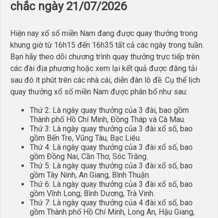
chắc ngày 21/07/2026
Hiện nay xổ số miền Nam đang được quay thưởng trong
khung giờ từ 16h15 đến 16h35 tất cả các ngày trong tuần.
Bạn hãy theo dõi chương trình quay thưởng trực tiếp trên
các đài địa phương hoặc xem lại kết quả được đăng tải
sau đó ít phút trên các nhà cái, diễn đàn lô đề. Cụ thể lịch
quay thưởng xổ số miền Nam được phân bổ như sau:
Thứ 2: Là ngày quay thưởng của 3 đài, bao gồm
Thành phố Hồ Chí Minh, Đồng Tháp và Cà Mau.
Thứ 3: Là ngày quay thưởng của 3 đài xổ số, bao
gồm Bến Tre, Vũng Tàu, Bạc Liêu.
Thứ 4: Là ngày quay thưởng của 3 đài xổ số, bao
gồm Đồng Nai, Cần Thơ, Sóc Trăng.
Thứ 5: Là ngày quay thưởng của 3 đài xổ số, bao
gồm Tây Ninh, An Giang, Bình Thuận.
Thứ 6: Là ngày quay thưởng của 3 đài xổ số, bao
gồm Vĩnh Long, Bình Dương, Trà Vinh.
Thứ 7: Là ngày quay thưởng của 4 đài xổ số, bao
gồm Thành phố Hồ Chí Minh, Long An, Hậu Giang,