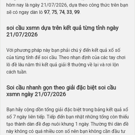
hôm nay là ngày 21/07/2026, dựa theo công thức trên bạn
sẽ có ngay dàn lô
97
,
75
,
74
,
33
,
99
.
soi cầu xsmn dựa trên kết quả từng tỉnh ngày
21/07/2026
Với phương pháp này bạn phải chú ý đến kết quả xổ số
của từng tỉnh để soi cầu. Theo nhạn định của các tay chơi
lô đề lâu năm thì kết quả giải 8 thường về lại và rơi lộn
cách tuần.
Soi cầu nhanh gọn theo giải đặc biệt soi cầu
xsmn ngày 21/07/2026
Bạn hãy cộng dồn tổng giải đặc biệt trong bảng kết quả xổ
số 7 ngày liên tiếp. Tiếp đến bạn nhặt những tổng còn thiếu
tạo thành dàn đề đẹp nuôi khung 1 ngày. Thường thì dàn đề
này không có quá nhiều con số nên bạn không cần đầu tư