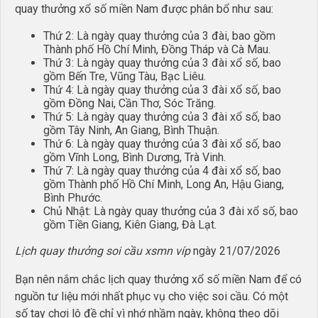
quay thưởng xổ số miền Nam được phân bổ như sau:
Thứ 2: Là ngày quay thưởng của 3 đài, bao gồm
Thành phố Hồ Chí Minh, Đồng Tháp và Cà Mau.
Thứ 3: Là ngày quay thưởng của 3 đài xổ số, bao
gồm Bến Tre, Vũng Tàu, Bạc Liêu.
Thứ 4: Là ngày quay thưởng của 3 đài xổ số, bao
gồm Đồng Nai, Cần Thơ, Sóc Trăng.
Thứ 5: Là ngày quay thưởng của 3 đài xổ số, bao
gồm Tây Ninh, An Giang, Bình Thuận.
Thứ 6: Là ngày quay thưởng của 3 đài xổ số, bao
gồm Vĩnh Long, Bình Dương, Trà Vinh.
Thứ 7: Là ngày quay thưởng của 4 đài xổ số, bao
gồm Thành phố Hồ Chí Minh, Long An, Hậu Giang,
Bình Phước.
Chủ Nhật: Là ngày quay thưởng của 3 đài xổ số, bao
gồm Tiền Giang, Kiên Giang, Đà Lạt.
Lịch quay thưởng soi cầu xsmn víp
ngày 21/07/2026
Bạn nên nắm chắc lịch quay thưởng xổ số miền Nam để có
nguồn tư liệu mới nhất phục vụ cho việc soi cầu. Có một
số tay chơi lô đề chỉ vì nhớ nhầm ngày, không theo dõi