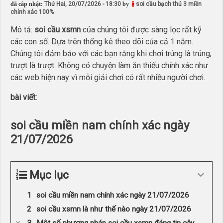
đã câp nhật:
Thứ Hai, 20/07/2026 - 18:30
by
soi cầu bạch thủ 3 miền
chính xác 100%
Mô tả:
soi cầu xsmn
của chúng tôi được sàng lọc rất kỹ
các con số. Dựa trên thống kê theo dõi của cả 1 năm.
Chúng tôi đảm bảo với các bạn rằng khi chơi trúng là trúng,
trượt là trượt. Không có chuyện làm ăn thiếu chính xác như
các web hiện nay vì mỗi giải chơi có rất nhiều người chơi.
bài viết:
soi cầu miền nam chính xác ngày
21/07/2026
Mục lục
soi cầu miền nam chính xác ngày 21/07/2026
soi cầu xsmn là như thế nào ngày 21/07/2026
Một số phương pháp soi cầu xsmn đáng tin cậy