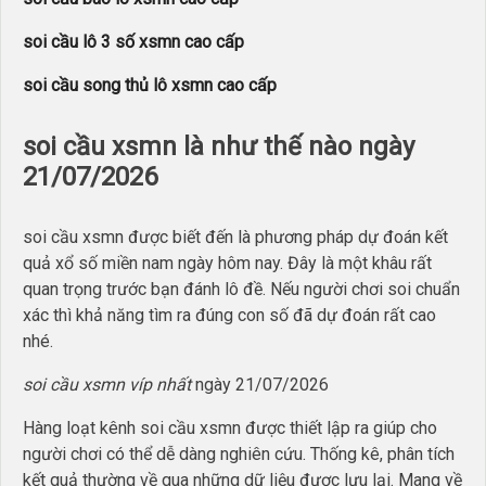
soi cầu lô 3 số xsmn cao cấp
soi cầu song thủ lô xsmn cao cấp
soi cầu xsmn là như thế nào ngày
21/07/2026
soi cầu xsmn được biết đến là phương pháp dự đoán kết
quả xổ số miền nam ngày hôm nay. Đây là một khâu rất
quan trọng trước bạn đánh lô đề. Nếu người chơi soi chuẩn
xác thì khả năng tìm ra đúng con số đã dự đoán rất cao
nhé.
soi cầu xsmn víp nhất
ngày 21/07/2026
Hàng loạt kênh soi cầu xsmn được thiết lập ra giúp cho
người chơi có thể dễ dàng nghiên cứu. Thống kê, phân tích
kết quả thường về qua những dữ liệu được lưu lại. Mang về