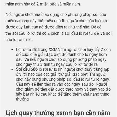
miền nam này cả 2 miền bắc và miền nam.
Nếu người chơi muốn áp dụng cho phương pháp soi cầu
miền nam vip này thật hiểu quả thì người chơi cần hiểu rõ
được quy luật của nó được diễn ra như thế nào. Để có
thể soi cầu lô rơi thì có 2 cách là soi cầu lô rơi từ đề, và soi
cầu lô rơi từ lô.
Lô rơi từ đề trong XSMN thì người chơi hãy lấy 2 con
số cuối của giải đặc biệt để đánh cho lô ngày hôm
sau. Và nếu người chơi áp dụng phương pháp ngày
cho ngày thứ 3 tính từ ngày cầu lô rơi từ đề ra.
Soi cầu 666
lô rơi từ lô khi người chơi thấy trùng lặp
ở ví trí nào của các giải trừ giải đặc biệt. Thì người
chơi hãy dùng phương pháp soi cầu lô rơi từ lô ngay.
Cầu này sẽ liên tiếp ra vào các ngày sau đó. Người
chơi giảm số tiền đặt cược theo ngày và thay vào đó
hãy bắt nhiều cầu khác để tăng thêm khả năng trúng
thưởng.
Lịch quay thưởng xsmn bạn cần nắm