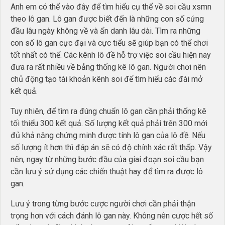
Anh em có thể vào đây để tìm hiểu cụ thể về soi cầu xsmn
theo lô gan. Lô gan được biết đến là những con số cứng
đầu lâu ngày không về và ẩn danh lâu dài. Tìm ra những
con số lô gan cực đại và cực tiểu sẽ giúp bạn có thể chơi
tốt nhất có thể. Các kênh lô đề hỗ trợ việc soi cầu hiện nay
đưa ra rất nhiều về bảng thống kê lô gan. Người chơi nên
chủ động tạo tài khoản kênh soi để tìm hiểu các đài mở
kết quả.
Tuy nhiên, để tìm ra đúng chuẩn lô gan cần phải thống kê
tối thiểu 300 kết quả. Số lượng kết quả phải trên 300 mới
đủ khả năng chứng minh được tính lô gan của lô đề. Nếu
số lượng ít hơn thì đáp án sẽ có độ chính xác rất thấp. Vậy
nên, ngay từ những bước đầu của giai đoạn soi cầu bạn
cần lưu ý sử dụng các chiến thuật hay để tìm ra được lô
gan.
Lưu ý trong từng bước cược người chơi cần phải thận
trọng hơn với cách đánh lô gan này. Không nên cược hết số