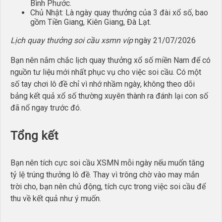
Bình Phước.
Chủ Nhật: Là ngày quay thưởng của 3 đài xổ số, bao
gồm Tiền Giang, Kiên Giang, Đà Lạt.
Lịch quay thưởng soi cầu xsmn víp
ngày 21/07/2026
Bạn nên nắm chắc lịch quay thưởng xổ số miền Nam để có
nguồn tư liệu mới nhất phục vụ cho việc soi cầu. Có một
số tay chơi lô đề chỉ vì nhớ nhầm ngày, không theo dõi
bảng kết quả xổ số thường xuyên thành ra đánh lại con số
đã nổ ngay trước đó.
Tổng kết
Bạn nên tích cực soi cầu XSMN mỗi ngày nếu muốn tăng
tỷ lệ trúng thưởng lô đề. Thay vì trông chờ vào may mắn
trời cho, bạn nên chủ động, tích cực trong việc soi cầu để
thu về kết quả như ý muốn.