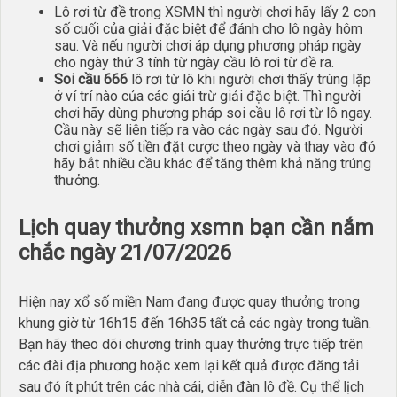
Lô rơi từ đề trong XSMN thì người chơi hãy lấy 2 con
số cuối của giải đặc biệt để đánh cho lô ngày hôm
sau. Và nếu người chơi áp dụng phương pháp ngày
cho ngày thứ 3 tính từ ngày cầu lô rơi từ đề ra.
Soi cầu 666
lô rơi từ lô khi người chơi thấy trùng lặp
ở ví trí nào của các giải trừ giải đặc biệt. Thì người
chơi hãy dùng phương pháp soi cầu lô rơi từ lô ngay.
Cầu này sẽ liên tiếp ra vào các ngày sau đó. Người
chơi giảm số tiền đặt cược theo ngày và thay vào đó
hãy bắt nhiều cầu khác để tăng thêm khả năng trúng
thưởng.
Lịch quay thưởng xsmn bạn cần nắm
chắc ngày 21/07/2026
Hiện nay xổ số miền Nam đang được quay thưởng trong
khung giờ từ 16h15 đến 16h35 tất cả các ngày trong tuần.
Bạn hãy theo dõi chương trình quay thưởng trực tiếp trên
các đài địa phương hoặc xem lại kết quả được đăng tải
sau đó ít phút trên các nhà cái, diễn đàn lô đề. Cụ thể lịch