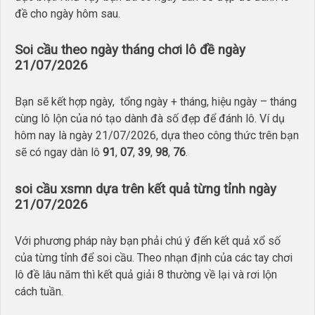
đề cho ngày hôm sau.
Soi cầu theo ngày tháng chơi lô đề ngày
21/07/2026
Bạn sẽ kết hợp ngày, tổng ngày + tháng, hiệu ngày – tháng
cùng lô lộn của nó tạo dành đà số đẹp để đánh lô. Ví dụ
hôm nay là ngày 21/07/2026, dựa theo công thức trên bạn
sẽ có ngay dàn lô
91
,
07
,
39
,
98
,
76
.
soi cầu xsmn dựa trên kết quả từng tỉnh ngày
21/07/2026
Với phương pháp này bạn phải chú ý đến kết quả xổ số
của từng tỉnh để soi cầu. Theo nhạn định của các tay chơi
lô đề lâu năm thì kết quả giải 8 thường về lại và rơi lộn
cách tuần.