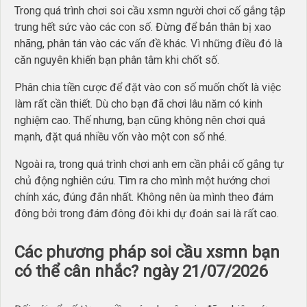
Trong quá trình chơi soi cầu xsmn người chơi cố gắng tập
trung hết sức vào các con số. Đừng để bản thân bị xao
nhãng, phân tán vào các vấn đề khác. Vì những điều đó là
căn nguyên khiến bạn phân tâm khi chốt số.
Phân chia tiền cược để đặt vào con số muốn chốt là việc
làm rất cần thiết. Dù cho bạn đã chơi lâu năm có kinh
nghiệm cao. Thế nhưng, bạn cũng không nên chơi quá
mạnh, đặt quá nhiều vốn vào một con số nhé.
Ngoài ra, trong quá trình chơi anh em cần phải cố gắng tự
chủ động nghiên cứu. Tìm ra cho mình một hướng chơi
chính xác, đúng đắn nhất. Không nên ùa mình theo đám
đông bởi trong đám đông đôi khi dự đoán sai là rất cao.
Các phương pháp soi cầu xsmn bạn
có thể cân nhắc? ngày 21/07/2026