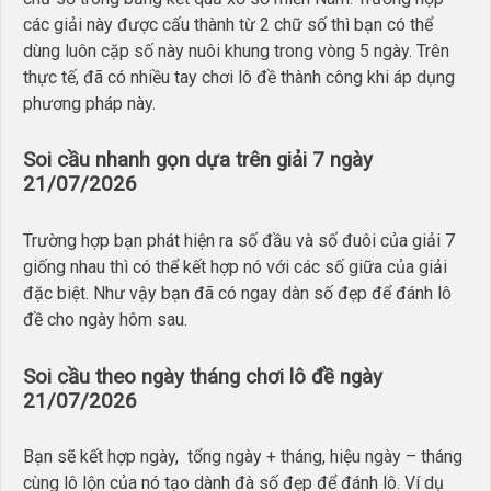
các giải này được cấu thành từ 2 chữ số thì bạn có thể
dùng luôn cặp số này nuôi khung trong vòng 5 ngày. Trên
thực tế, đã có nhiều tay chơi lô đề thành công khi áp dụng
phương pháp này.
Soi cầu nhanh gọn dựa trên giải 7 ngày
21/07/2026
Trường hợp bạn phát hiện ra số đầu và số đuôi của giải 7
giống nhau thì có thể kết hợp nó với các số giữa của giải
đặc biệt. Như vậy bạn đã có ngay dàn số đẹp để đánh lô
đề cho ngày hôm sau.
Soi cầu theo ngày tháng chơi lô đề ngày
21/07/2026
Bạn sẽ kết hợp ngày, tổng ngày + tháng, hiệu ngày – tháng
cùng lô lộn của nó tạo dành đà số đẹp để đánh lô. Ví dụ