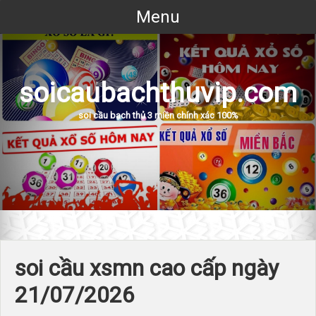
Skip
Menu
to
content
soicaubachthuvip.com
soi cầu bạch thủ 3 miền chính xác 100%
soi cầu xsmn cao cấp ngày
21/07/2026