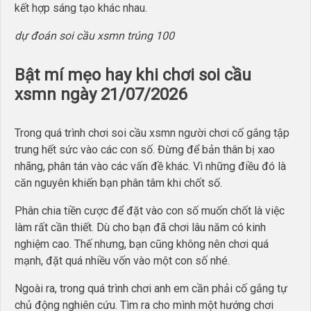
kết hợp sáng tạo khác nhau.
dự đoán soi cầu xsmn trúng 100
Bật mí mẹo hay khi chơi soi cầu
xsmn ngày 21/07/2026
Trong quá trình chơi soi cầu xsmn người chơi cố gắng tập
trung hết sức vào các con số. Đừng để bản thân bị xao
nhãng, phân tán vào các vấn đề khác. Vì những điều đó là
căn nguyên khiến bạn phân tâm khi chốt số.
Phân chia tiền cược để đặt vào con số muốn chốt là việc
làm rất cần thiết. Dù cho bạn đã chơi lâu năm có kinh
nghiệm cao. Thế nhưng, bạn cũng không nên chơi quá
mạnh, đặt quá nhiều vốn vào một con số nhé.
Ngoài ra, trong quá trình chơi anh em cần phải cố gắng tự
chủ động nghiên cứu. Tìm ra cho mình một hướng chơi