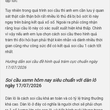
lập tức.
Tuy nhiên trong quá trình soi cầu thì anh em cần lưu ý quan
sát thật cẩn thận bởi rất nhiều lô thủ đã bị bỏ sót lô này
ngay trên bảng kết quả xổ số. Ngoài ra phải công nhận
rằng loại cầu lô này có xác suất xuất hiện khá thấp. Chính
vì vậy nếu anh em lựa chọn cách soi cầu theo hình quả
trám thì đòi hỏi bạn phải thật kiên nhẫn và dành nhiều thời
gian cũng như công sức để có kết quả soi cầu 1 cách tốt
nhất.
Hướng dẫn soi cầu đề hình quả trám cực chuẩn ngày
17/07/2026
Soi cầu xsmn hôm nay siêu chuẩn với dàn lô
ngày 17/07/2026
Dàn lô là cách soi cầu khá an toàn và có tỷ lệ trúng thưởng
khá cao. Dàn lô ở đây có nghĩa là người chơi sẽ phải chọn