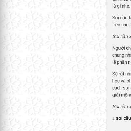
là gì nhé.
Soi cầu 
trên các
Soi cầu 
Người chơ
chung nh
lẽ phần n
Sẽ rất nh
học và ph
cách soi 
giải mộn
Soi cầu 
»
soi cầu