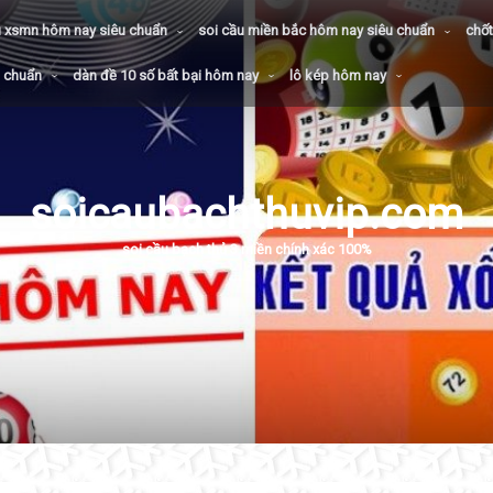
u xsmn hôm nay siêu chuẩn
soi cầu miền bắc hôm nay siêu chuẩn
chốt
u chuẩn
dàn đề 10 số bất bại hôm nay
lô kép hôm nay
soicaubachthuvip.com
soi cầu bạch thủ 3 miền chính xác 100%