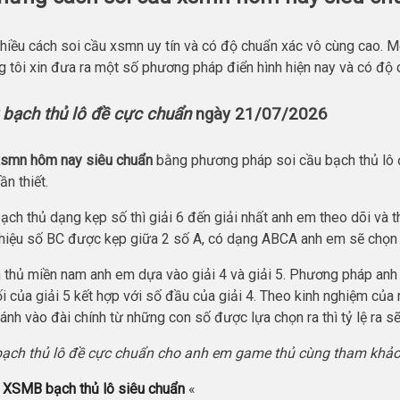
nhiều cách soi cầu xsmn uy tín và có độ chuẩn xác vô cùng cao. 
 tôi xin đưa ra một số phương pháp điển hình hiện nay và có độ 
 bạch thủ lô đề cực chuẩn
ngày 21/07/2026
xsmn hôm nay siêu chuẩn
bằng phương pháp soi cầu bạch thủ lô đ
ần thiết.
ạch thủ dạng kẹp số thì giải 6 đến giải nhất anh em theo dõi và 
 hiệu số BC được kẹp giữa 2 số A, có dạng ABCA anh em sẽ chọn s
 thủ miền nam anh em dựa vào giải 4 và giải 5. Phương pháp anh 
i của giải 5 kết hợp với số đầu của giải 4. Theo kinh nghiệm củ
ánh vào đài chính từ những con số được lựa chọn ra thì tỷ lệ ra s
bạch thủ lô đề cực chuẩn cho anh em game thủ cùng tham khả
 XSMB bạch thủ lô siêu chuẩn
«