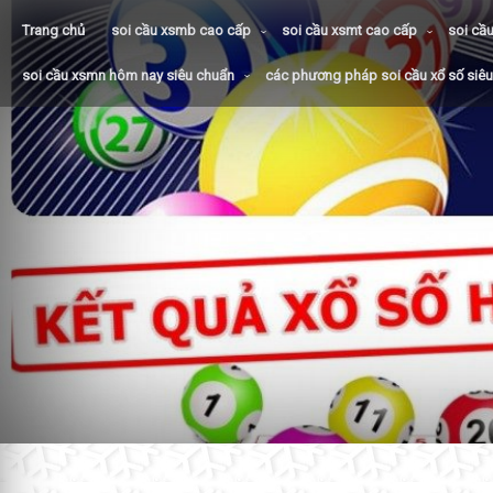
Skip
to
Trang chủ
soi cầu xsmb cao cấp
soi cầu xsmt cao cấp
soi cầ
content
soi cầu xsmn hôm nay siêu chuẩn
các phương pháp soi cầu xổ số siê