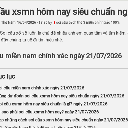
cầu xsmn hôm nay siêu chuẩn n
:
Thứ Năm, 16/04/2026 - 18:36
by
soi cầu bạch thủ 3 miền chính xác 100%
Soi cầu xổ số luôn là chủ đề nhiều anh em quan tâm và tìm kiếm.
đây chúng ta sẽ đi tìm hiểu nhé.
ầu miền nam chính xác ngày 21/07/2026
c lục
oi cầu miền nam chính xác ngày 21/07/2026
ùng dự đoán soi cầu xsmn hôm nay siêu chuẩn ngày 21/07/2026
oi cầu xsmn hôm nay siêu chuẩn là gì? ngày 21/07/2026
ì sao phải soi cầu xsmn hôm nay? ngày 21/07/2026
op những cách soi cầu xsmn hôm nay siêu chuẩn ngày 21/07/2026
Soi cầu bạch thủ lô đề cực chuẩn ngày 21/07/2026