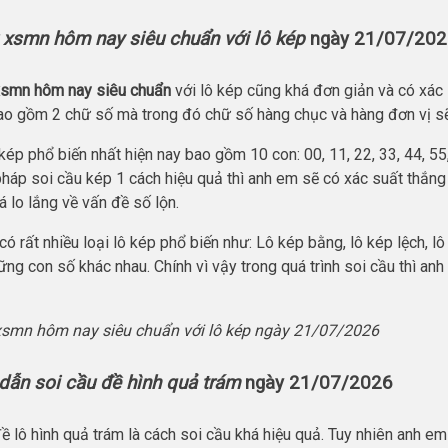
 xsmn hôm nay siêu chuẩn với lô kép
ngày 21/07/202
xsmn hôm nay siêu chuẩn
với lô kép cũng khá đơn giản và có xác
ao gồm 2 chữ số mà trong đó chữ số hàng chục và hàng đơn vị sẽ 
kép phổ biến nhất hiện nay bao gồm 10 con: 00, 11, 22, 33, 44, 55
háp soi cầu kép 1 cách hiệu quả thì anh em sẽ có xác suất thắng
 lo lắng về vấn đề số lộn.
có rất nhiều loại lô kép phổ biến như: Lô kép bằng, lô kép lệch, l
ững con số khác nhau. Chính vì vậy trong quá trình soi cầu thì anh
xsmn hôm nay siêu chuẩn với lô kép ngày 21/07/2026
ẫn soi cầu đề hình quả trám
ngày 21/07/2026
ề lô hình quả trám là cách soi cầu khá hiệu quả. Tuy nhiên anh 