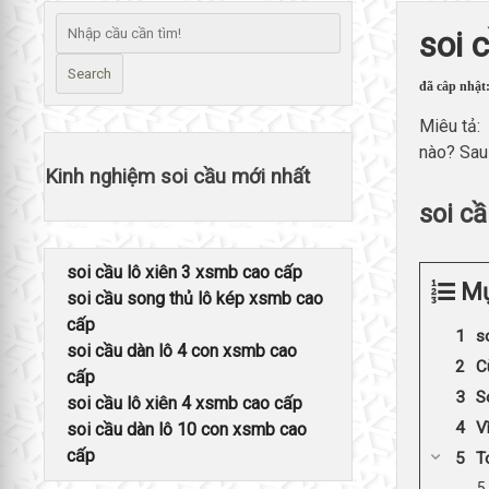
soi 
Search
đã câp nhật
Miêu tả: 
nào? Sau 
Kinh nghiệm soi cầu mới nhất
soi c
soi cầu lô xiên 3 xsmb cao cấp
Mụ
soi cầu song thủ lô kép xsmb cao
cấp
s
soi cầu dàn lô 4 con xsmb cao
C
cấp
S
soi cầu lô xiên 4 xsmb cao cấp
V
soi cầu dàn lô 10 con xsmb cao
cấp
T