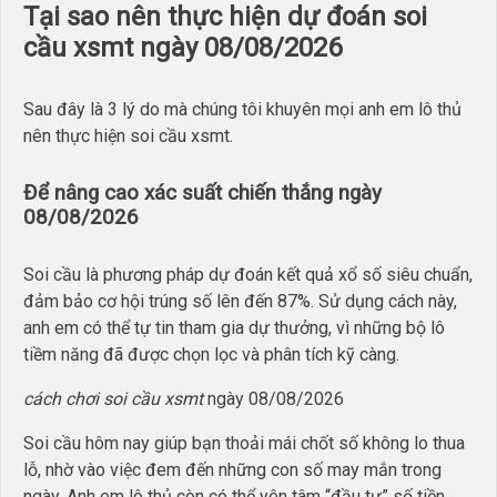
Tại sao nên thực hiện dự đoán soi
cầu xsmt ngày 08/08/2026
Sau đây là 3 lý do mà chúng tôi khuyên mọi anh em lô thủ
nên thực hiện soi cầu xsmt.
Để nâng cao xác suất chiến thắng ngày
08/08/2026
Soi cầu là phương pháp dự đoán kết quả xổ số siêu chuẩn,
đảm bảo cơ hội trúng số lên đến 87%. Sử dụng cách này,
anh em có thể tự tin tham gia dự thưởng, vì những bộ lô
tiềm năng đã được chọn lọc và phân tích kỹ càng.
cách chơi soi cầu xsmt
ngày 08/08/2026
Soi cầu hôm nay giúp bạn thoải mái chốt số không lo thua
lỗ, nhờ vào việc đem đến những con số may mắn trong
ngày. Anh em lô thủ còn có thể yên tâm “đầu tư” số tiền