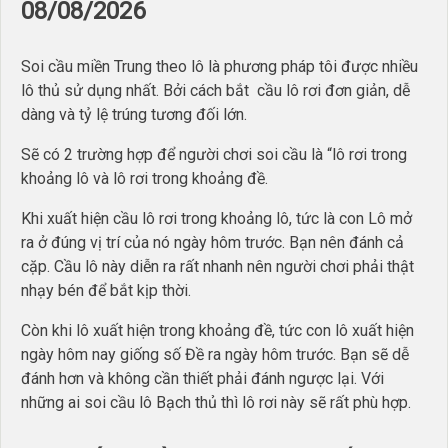
08/08/2026
Soi cầu miền Trung theo lô là phương pháp tôi được nhiều
lô thủ sử dụng nhất. Bởi cách bắt cầu lô rơi đơn giản, dễ
dàng và tỷ lệ trúng tương đối lớn.
Sẽ có 2 trường hợp để người chơi soi cầu là “lô rơi trong
khoảng lô và lô rơi trong khoảng đề.
Khi xuất hiện cầu lô rơi trong khoảng lô, tức là con Lô mở
ra ở đúng vị trí của nó ngày hôm trước. Bạn nên đánh cả
cặp. Cầu lô này diễn ra rất nhanh nên người chơi phải thật
nhạy bén để bắt kịp thời.
Còn khi lô xuất hiện trong khoảng đề, tức con lô xuất hiện
ngày hôm nay giống số Đề ra ngày hôm trước. Bạn sẽ dễ
đánh hơn và không cần thiết phải đánh ngược lại. Với
những ai soi cầu lô Bạch thủ thì lô rơi này sẽ rất phù hợp.