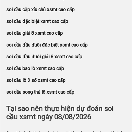
soi cầu cặp xỉu chủ xsmt cao cấp
soi cầu đặc biệt xsmt cao cấp
soi cầu giải 8 xsmt cao cấp
soi cầu đầu đuôi đặc biệt xsmt cao cấp
soi cầu đầu đuôi giải 8 xsmt cao cấp
soi cầu bao lô xsmt cao cấp
soi cầu lô 3 số xsmt cao cấp
soi cầu song thủ lô xsmt cao cấp
Tại sao nên thực hiện dự đoán soi
cầu xsmt ngày 08/08/2026