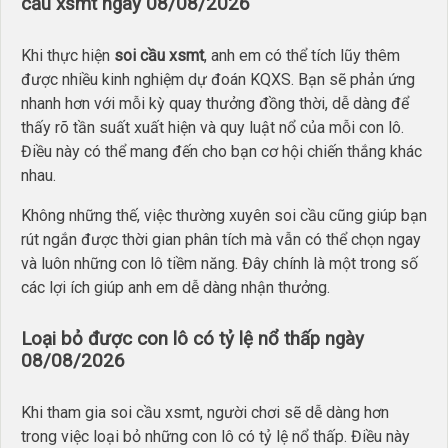
cầu xsmt ngày 08/08/2026
Khi thực hiện
soi cầu xsmt
, anh em có thể tích lũy thêm
được nhiều kinh nghiệm dự đoán KQXS. Bạn sẽ phản ứng
nhanh hơn với mỗi kỳ quay thưởng đồng thời, dễ dàng để
thấy rõ tần suất xuất hiện và quy luật nổ của mỗi con lô.
Điều này có thể mang đến cho bạn cơ hội chiến thắng khác
nhau.
Không những thế, việc thường xuyên soi cầu cũng giúp bạn
rút ngắn được thời gian phân tích mà vẫn có thể chọn ngay
và luôn những con lô tiềm năng. Đây chính là một trong số
các lợi ích giúp anh em dễ dàng nhận thưởng.
Loại bỏ được con lô có tỷ lệ nổ thấp ngày
08/08/2026
Khi tham gia soi cầu xsmt, người chơi sẽ dễ dàng hơn
trong việc loại bỏ những con lô có tỷ lệ nổ thấp. Điều này