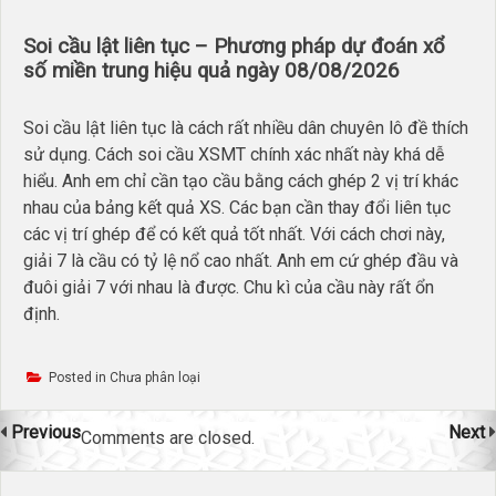
Soi cầu lật liên tục – Phương pháp dự đoán xổ
số miền trung hiệu quả ngày 08/08/2026
Soi cầu lật liên tục là cách rất nhiều dân chuyên lô đề thích
sử dụng. Cách soi cầu XSMT chính xác nhất này khá dễ
hiểu. Anh em chỉ cần tạo cầu bằng cách ghép 2 vị trí khác
nhau của bảng kết quả XS. Các bạn cần thay đổi liên tục
các vị trí ghép để có kết quả tốt nhất. Với cách chơi này,
giải 7 là cầu có tỷ lệ nổ cao nhất. Anh em cứ ghép đầu và
đuôi giải 7 với nhau là được. Chu kì của cầu này rất ổn
định.
Posted in Chưa phân loại
Previous
Next
Comments are closed.