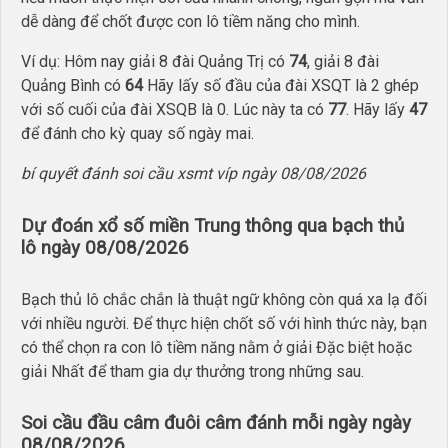
dễ dàng để chốt được con lô tiềm năng cho mình.
Ví dụ: Hôm nay giải 8 đài Quảng Trị có
74
, giải 8 đài
Quảng Bình có
64
Hãy lấy số đầu của đài XSQT là 2 ghép
với số cuối của đài XSQB là 0. Lúc này ta có
77
. Hãy lấy
47
để đánh cho kỳ quay số ngày mai.
bí quyết đánh soi cầu xsmt víp ngày 08/08/2026
Dự đoán xổ số miền Trung thông qua bạch thủ
lô ngày 08/08/2026
Bạch thủ lô chắc chắn là thuật ngữ không còn quá xa lạ đối
với nhiều người. Để thực hiện chốt số với hình thức này, bạn
có thể chọn ra con lô tiềm năng nằm ở giải Đặc biệt hoặc
giải Nhất để tham gia dự thưởng trong những sau.
Soi cầu đầu câm đuôi câm đánh mỗi ngày ngày
08/08/2026