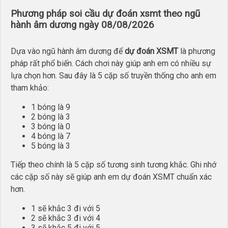
Phương pháp soi cầu dự đoán xsmt theo ngũ
hành âm dương ngày 08/08/2026
Dựa vào ngũ hành âm dương để
dự đoán XSMT
là phương
pháp rất phổ biến. Cách chơi này giúp anh em có nhiều sự
lựa chọn hơn. Sau đây là 5 cặp số truyền thống cho anh em
tham khảo:
1 bóng là 9
2 bóng là 3
3 bóng là 0
4 bóng là 7
5 bóng là 3
Tiếp theo chính là 5 cặp số tương sinh tương khắc. Ghi nhớ
các cặp số này sẽ giúp anh em dự đoán XSMT chuẩn xác
hơn.
1 sẽ khắc 3 đi với 5
2 sẽ khắc 3 đi với 4
3 sẽ khắc 5 đi với 5