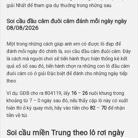
giải Nhất để tham gia dự thưởng trong những sau.
Soi cầu đầu câm đuôi câm đánh mỗi ngày ngày
08/08/2026
Một trong những cách giúp anh em có được lô đẹp để
đánh mỗi ngày đó chính là, soi cầu đầu câm đuôi câm. Đây
là cách mà người chơi sẽ tiến hành thực hiện thống kê kết
quả xổ số sau đó, tiến hành chọn ra những con lô đầu câm
đuôi câm có ở giải Đặc biệt để đánh cho những ngày tiếp
theo.
Ví dụ: GĐB cho ra 804119, lấy
16
–
26
nuôi khung trong
khoảng từ 7 – 0 ngày sau đó, nếu thấy cặp lô này có xuất
hiện thì ở kỳ quay mới, hãy vào tiền cho
82
–
70
để nhận
tiền về túi.
Soi cầu miền Trung theo lô rơi ngày