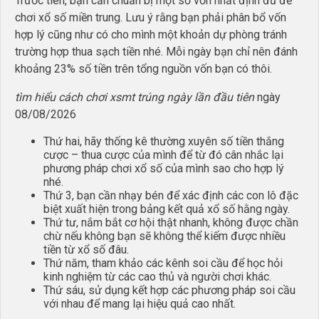
Trước tiên, bạn cần chuẩn bị một số vốn nhất định đủ để
chơi xổ số miền trung. Lưu ý rằng bạn phải phân bổ vốn
hợp lý cũng như có cho mình một khoản dự phòng tránh
trường hợp thua sạch tiền nhé. Mỗi ngày bạn chỉ nên đánh
khoảng 23% số tiền trên tổng nguồn vốn bạn có thôi.
tìm hiểu cách chơi xsmt trúng ngày lần đầu tiên
ngày
08/08/2026
Thứ hai, hãy thống kê thường xuyên số tiền thắng
cược – thua cược của mình để từ đó cân nhắc lại
phương pháp chơi xổ số của mình sao cho hợp lý
nhé.
Thứ 3, bạn cần nhạy bén để xác định các con lô đặc
biệt xuất hiện trong bảng kết quả xổ số hằng ngày.
Thứ tư, nắm bắt cơ hội thật nhanh, không được chần
chừ nếu không bạn sẽ không thể kiếm được nhiều
tiền từ xổ số đâu.
Thứ năm, tham khảo các kênh soi cầu để học hỏi
kinh nghiệm từ các cao thủ và người chơi khác.
Thứ sáu, sử dụng kết hợp các phương pháp soi cầu
với nhau để mang lại hiệu quả cao nhất.