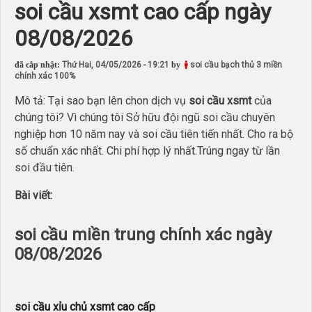
soi cầu xsmt cao cấp ngày
08/08/2026
đã câp nhật:
Thứ Hai, 04/05/2026 - 19:21
by
soi cầu bạch thủ 3 miền
chính xác 100%
Mô tả: Tại sao bạn lên chon dịch vụ
soi cầu xsmt
của
chúng tôi? Vì chúng tôi Sở hữu đội ngũ soi cầu chuyên
nghiệp hơn 10 năm nay và soi cầu tiên tiến nhất. Cho ra bộ
số chuẩn xác nhất. Chi phí hợp lý nhất.Trúng ngay từ lần
soi đầu tiên.
Bài viết:
soi cầu miền trung chính xác ngày
08/08/2026
soi cầu xỉu chủ xsmt cao cấp