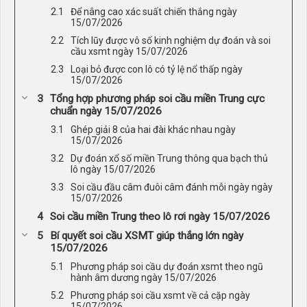
Để nâng cao xác suất chiến thắng ngày
15/07/2026
Tích lũy được vô số kinh nghiệm dự đoán và soi
cầu xsmt ngày 15/07/2026
Loại bỏ được con lô có tỷ lệ nổ thấp ngày
15/07/2026
Tổng hợp phương pháp soi cầu miền Trung cực
chuẩn ngày 15/07/2026
Ghép giải 8 của hai đài khác nhau ngày
15/07/2026
Dự đoán xổ số miền Trung thông qua bạch thủ
lô ngày 15/07/2026
Soi cầu đầu câm đuôi câm đánh mỗi ngày ngày
15/07/2026
Soi cầu miền Trung theo lô rơi ngày 15/07/2026
Bí quyết soi cầu XSMT giúp thắng lớn ngày
15/07/2026
Phương pháp soi cầu dự đoán xsmt theo ngũ
hành âm dương ngày 15/07/2026
Phương pháp soi cầu xsmt về cả cặp ngày
15/07/2026