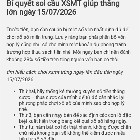
Bí quyết soi cầu XSMT giúp thắng
lớn ngày 15/07/2026
Trước tiên, bạn cần chuẩn bị một số vốn nhất định đủ để
chơi xổ số miền trung. Lưu ý rằng bạn phải phân bổ vốn
hợp lý cũng như có cho mình một khoản dự phòng tránh
trường hợp thua sạch tiền nhé. Mỗi ngày bạn chỉ nên đánh
khoảng 28% số tiền trên tổng nguồn vốn bạn có thôi.
tìm hiểu cách chơi xsmt trúng ngày lần đầu tiên
ngày
15/07/2026
Thứ hai, hãy thống kê thường xuyên số tiền thắng
cược – thua cược của mình để từ đó cân nhắc lại
phương pháp chơi xổ số của mình sao cho hợp lý
nhé.
Thứ 3, bạn cần nhạy bén để xác định các con lô đặc
biệt xuất hiện trong bảng kết quả xổ số hằng ngày.
Thứ tư, nắm bắt cơ hội thật nhanh, không được chần
chừ nếu không bạn sẽ không thể kiếm được nhiều
tiền từ xổ số đâu.