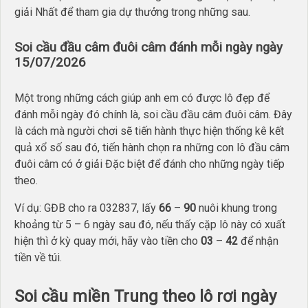
giải Nhất để tham gia dự thưởng trong những sau.
Soi cầu đầu câm đuôi câm đánh mỗi ngày ngày
15/07/2026
Một trong những cách giúp anh em có được lô đẹp để
đánh mỗi ngày đó chính là, soi cầu đầu câm đuôi câm. Đây
là cách mà người chơi sẽ tiến hành thực hiện thống kê kết
quả xổ số sau đó, tiến hành chọn ra những con lô đầu câm
đuôi câm có ở giải Đặc biệt để đánh cho những ngày tiếp
theo.
Ví dụ: GĐB cho ra 032837, lấy
66
–
90
nuôi khung trong
khoảng từ 5 – 6 ngày sau đó, nếu thấy cặp lô này có xuất
hiện thì ở kỳ quay mới, hãy vào tiền cho
03
–
42
để nhận
tiền về túi.
Soi cầu miền Trung theo lô rơi ngày