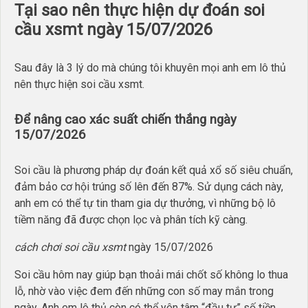
Tại sao nên thực hiện dự đoán soi
cầu xsmt ngày 15/07/2026
Sau đây là 3 lý do mà chúng tôi khuyên mọi anh em lô thủ
nên thực hiện soi cầu xsmt.
Để nâng cao xác suất chiến thắng ngày
15/07/2026
Soi cầu là phương pháp dự đoán kết quả xổ số siêu chuẩn,
đảm bảo cơ hội trúng số lên đến 87%. Sử dụng cách này,
anh em có thể tự tin tham gia dự thưởng, vì những bộ lô
tiềm năng đã được chọn lọc và phân tích kỹ càng.
cách chơi soi cầu xsmt
ngày 15/07/2026
Soi cầu hôm nay giúp bạn thoải mái chốt số không lo thua
lỗ, nhờ vào việc đem đến những con số may mắn trong
ngày. Anh em lô thủ còn có thể yên tâm “đầu tư” số tiền