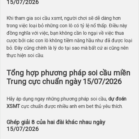
15/07/2026
Khi tham gia soi cầu xsmt, người chơi sẽ dễ dàng hơn
trong việc loại bỏ những con lô có tỷ lệ nổ thấp. Điều này
đồng nghĩa với việc, bạn không cần lo ngại về việc thua
cược bởi các con lô không tiềm năng hầu như đã được loại
bỏ. Đây cũng chính là lý do tại sao mà bất cứ ai cũng nên
thực hiện soi cầu.
Tổng hợp phương pháp soi cầu miền
Trung cực chuẩn ngày 15/07/2026
Hãy áp dụng ngay những phương pháp soi cầu,
dự đoán
XSMT
cực chuẩn được nhiều anh em bet thủ yêu thích.
Ghép giải 8 của hai đài khác nhau ngày
15/07/2026