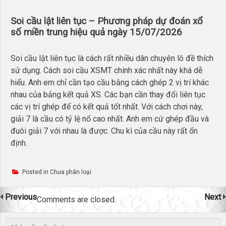
Soi cầu lật liên tục – Phương pháp dự đoán xổ
số miền trung hiệu quả ngày 15/07/2026
Soi cầu lật liên tục là cách rất nhiều dân chuyên lô đề thích
sử dụng. Cách soi cầu XSMT chính xác nhất này khá dễ
hiểu. Anh em chỉ cần tạo cầu bằng cách ghép 2 vị trí khác
nhau của bảng kết quả XS. Các bạn cần thay đổi liên tục
các vị trí ghép để có kết quả tốt nhất. Với cách chơi này,
giải 7 là cầu có tỷ lệ nổ cao nhất. Anh em cứ ghép đầu và
đuôi giải 7 với nhau là được. Chu kì của cầu này rất ổn
định.
Posted in Chưa phân loại
Previous
Next
Comments are closed.