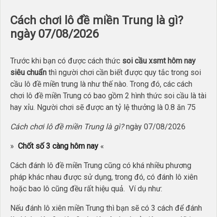
Cách chơi lô đề miền Trung là gì?
ngày 07/08/2026
Trước khi bạn có được cách thức
soi cầu xsmt hôm nay
siêu chuẩn
thì người chơi cần biết được quy tắc trong soi
cầu lô đề miền trung là như thế nào. Trong đó, các cách
chơi lô đề miền Trung có bao gồm 2 hình thức soi cầu là tài
hay xỉu. Người chơi sẽ được an tỷ lệ thưởng là 0.8 ăn 75
Cách chơi lô đề miền Trung là gì?
ngày 07/08/2026
»
Chốt số 3 càng hôm nay
«
Cách đánh lô đề miền Trung cũng có khá nhiều phương
pháp khác nhau được sử dụng, trong đó, có đánh lô xiên
hoặc bao lô cũng đều rất hiệu quả. Ví dụ như:
Nếu đánh lô xiên miền Trung thì bạn sẽ có 3 cách để đánh