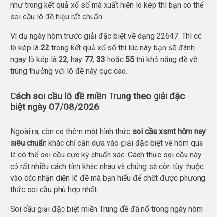
như trong kết quả xổ số mà xuất hiện lô kép thì bạn có thể
soi cầu lô đề hiệu rất chuẩn.
Ví dụ ngày hôm trước giải đặc biệt về dạng 22647. Thì có
lô kép là
22
trong kết quả xổ số thì lúc này bạn sẽ đánh
ngay lô kép là
22
, hay
77
,
33
hoặc
55
thì khả năng đề về
trúng thưởng với lô đề này cực cao.
Cách soi cầu lô đề miền Trung theo giải đặc
biệt ngày 07/08/2026
Ngoài ra, còn có thêm một hình thức
soi cầu xsmt hôm nay
siêu chuẩn
khác chỉ cần dựa vào giải đặc biệt về hôm qua
là có thể soi cầu cực kỳ chuẩn xác. Cách thức soi cầu này
có rất nhiều cách tính khác nhau và chúng sẽ còn tùy thuộc
vào các nhận diện lô đề mà bạn hiểu để chốt được phương
thức soi cầu phù hợp nhất.
Soi cầu giải đặc biệt miền Trung đề đã nổ trong ngày hôm