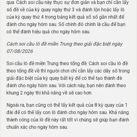
qua: Cách soi cầu này thực sự đơn giản và bạn chỉ cần lấy
số đề về của kỳ quay ngày thứ 3 và đánh lộn hoặc lấy lô
của kỳ quay thứ 4 trong bảng kết quả xổ số gần nhất để
đánh cho ngày hôm sau. Số chính đó chính là cầu để bạn
có thể đánh hiệu quả cho ngày hôm sau.
Cách soi cầu lô đề miền Trung theo giải đặc biệt ngày
07/08/2026
Soi cầu lô đề miền Trung theo tổng đề: Cách soi cầu lô đề
theo tổng đề về thì người chơi chỉ cần lấy các dãy số trong
giải đặc biệt của kỳ quay bất kỳ để có thể tạo thành đè
đánh cho ngày hôm sau. Với cách này, bạn nên đánh theo
khung 2 ngày thì khả năng về sẽ cao hơn.
Ngoài ra, bạn cũng có thể lấy kết quả của 8 kỳ quay của 1
đài để có thể lấy con lô đánh cho ngày hôm sau. Khả năng
thành công của lô đề này rất tốt vì chúng sẽ giúp bạn đánh
chuẩn xác cho ngày hôm sau.