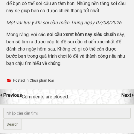
để bạn có thể soi cầu an tâm hơn. Những nền tảng soi cầu
này sẽ giúp bạn có được chiến thắng tốt nhất
Một vài lưu ý khi soi cầu miền Trung ngày 07/08/2026
Mong rằng, với các
soi cầu xsmt hôm nay siêu chuẩn
này,
bạn sẽ tìm ra được cặp lô đề soi cầu chuẩn xác nhất để
đánh cho ngày hôm sau. Không có gì có thể cản được
bước bạn trong quá trình chơi lô đề và thành công nếu như
bạn chịu tìm hiểu về chúng.
Posted in Chưa phân loại
Previous
Next
Comments are closed.
Search