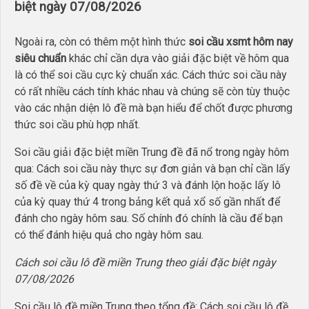
biệt ngày 07/08/2026
Ngoài ra, còn có thêm một hình thức
soi cầu xsmt hôm nay
siêu chuẩn
khác chỉ cần dựa vào giải đặc biệt về hôm qua
là có thể soi cầu cực kỳ chuẩn xác. Cách thức soi cầu này
có rất nhiều cách tính khác nhau và chúng sẽ còn tùy thuộc
vào các nhận diện lô đề mà bạn hiểu để chốt được phương
thức soi cầu phù hợp nhất.
Soi cầu giải đặc biệt miền Trung đề đã nổ trong ngày hôm
qua: Cách soi cầu này thực sự đơn giản và bạn chỉ cần lấy
số đề về của kỳ quay ngày thứ 3 và đánh lộn hoặc lấy lô
của kỳ quay thứ 4 trong bảng kết quả xổ số gần nhất để
đánh cho ngày hôm sau. Số chính đó chính là cầu để bạn
có thể đánh hiệu quả cho ngày hôm sau.
Cách soi cầu lô đề miền Trung theo giải đặc biệt ngày
07/08/2026
Soi cầu lô đề miền Trung theo tổng đề: Cách soi cầu lô đề