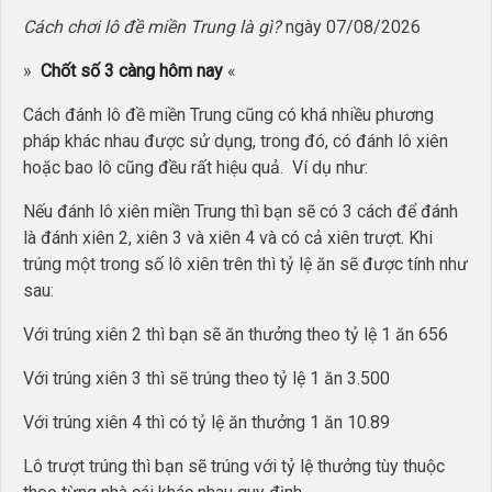
Cách chơi lô đề miền Trung là gì?
ngày 07/08/2026
»
Chốt số 3 càng hôm nay
«
Cách đánh lô đề miền Trung cũng có khá nhiều phương
pháp khác nhau được sử dụng, trong đó, có đánh lô xiên
hoặc bao lô cũng đều rất hiệu quả. Ví dụ như:
Nếu đánh lô xiên miền Trung thì bạn sẽ có 3 cách để đánh
là đánh xiên 2, xiên 3 và xiên 4 và có cả xiên trượt. Khi
trúng một trong số lô xiên trên thì tỷ lệ ăn sẽ được tính như
sau:
Với trúng xiên 2 thì bạn sẽ ăn thưởng theo tỷ lệ 1 ăn 656
Với trúng xiên 3 thì sẽ trúng theo tỷ lệ 1 ăn 3.500
Với trúng xiên 4 thì có tỷ lệ ăn thưởng 1 ăn 10.89
Lô trượt trúng thì bạn sẽ trúng với tỷ lệ thưởng tùy thuộc