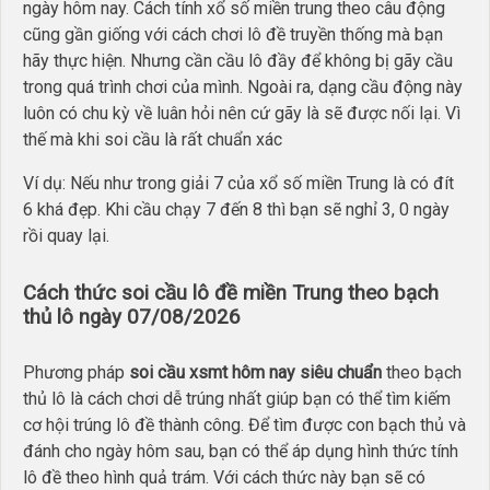
ngày hôm nay. Cách tính xổ số miền trung theo câu động
cũng gần giống với cách chơi lô đề truyền thống mà bạn
hãy thực hiện. Nhưng cần cầu lô đầy để không bị gãy cầu
trong quá trình chơi của mình. Ngoài ra, dạng cầu động này
luôn có chu kỳ về luân hỏi nên cứ gãy là sẽ được nối lại. Vì
thế mà khi soi cầu là rất chuẩn xác
Ví dụ: Nếu như trong giải 7 của xổ số miền Trung là có đít
6 khá đẹp. Khi cầu chạy 7 đến 8 thì bạn sẽ nghỉ 3, 0 ngày
rồi quay lại.
Cách thức soi cầu lô đề miền Trung theo bạch
thủ lô ngày 07/08/2026
Phương pháp
soi cầu xsmt hôm nay siêu chuẩn
theo bạch
thủ lô là cách chơi dễ trúng nhất giúp bạn có thể tìm kiếm
cơ hội trúng lô đề thành công. Để tìm được con bạch thủ và
đánh cho ngày hôm sau, bạn có thể áp dụng hình thức tính
lô đề theo hình quả trám. Với cách thức này bạn sẽ có