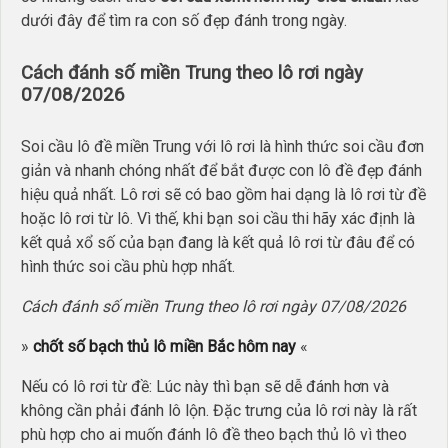
dưới đây để tìm ra con số đẹp đánh trong ngày.
Cách đánh số miền Trung theo lô rơi ngày
07/08/2026
Soi cầu lô đề miền Trung với lô rơi là hình thức soi cầu đơn
giản và nhanh chóng nhất để bắt được con lô đề đẹp đánh
hiệu quả nhất. Lô rơi sẽ có bao gồm hai dạng là lô rơi từ đề
hoặc lô rơi từ lô. Vì thế, khi bạn soi cầu thi hãy xác định là
kết quả xổ số của bạn đang là kết quả lô rơi từ đâu để có
hình thức soi cầu phù hợp nhất.
Cách đánh số miền Trung theo lô rơi ngày 07/08/2026
»
chốt số bạch thủ lô miền Bắc hôm nay
«
Nếu có lô rơi từ đề: Lúc này thì bạn sẽ dễ đánh hơn và
không cần phải đánh lô lộn. Đặc trưng của lô rơi này là rất
phù hợp cho ai muốn đánh lô đề theo bạch thủ lô vì theo