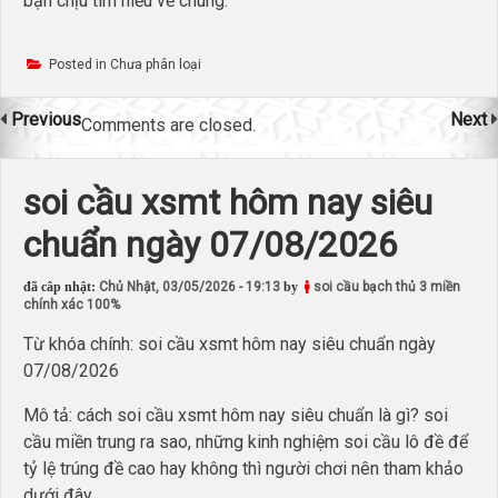
bạn chịu tìm hiểu về chúng.
Posted in Chưa phân loại
Previous
Next
Comments are closed.
soi cầu xsmt hôm nay siêu
chuẩn ngày 07/08/2026
đã câp nhật:
Chủ Nhật, 03/05/2026 - 19:13
by
soi cầu bạch thủ 3 miền
chính xác 100%
Từ khóa chính: soi cầu xsmt hôm nay siêu chuẩn ngày
07/08/2026
Mô tả: cách soi cầu xsmt hôm nay siêu chuẩn là gì? soi
cầu miền trung ra sao, những kinh nghiệm soi cầu lô đề để
tỷ lệ trúng đề cao hay không thì người chơi nên tham khảo
dưới đây.