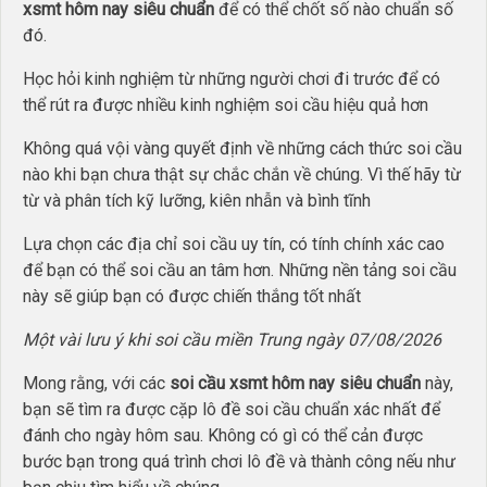
xsmt hôm nay siêu chuẩn
để có thể chốt số nào chuẩn số
đó.
Học hỏi kinh nghiệm từ những người chơi đi trước để có
thể rút ra được nhiều kinh nghiệm soi cầu hiệu quả hơn
Không quá vội vàng quyết định về những cách thức soi cầu
nào khi bạn chưa thật sự chắc chắn về chúng. Vì thế hãy từ
từ và phân tích kỹ lưỡng, kiên nhẫn và bình tĩnh
Lựa chọn các địa chỉ soi cầu uy tín, có tính chính xác cao
để bạn có thể soi cầu an tâm hơn. Những nền tảng soi cầu
này sẽ giúp bạn có được chiến thắng tốt nhất
Một vài lưu ý khi soi cầu miền Trung ngày 07/08/2026
Mong rằng, với các
soi cầu xsmt hôm nay siêu chuẩn
này,
bạn sẽ tìm ra được cặp lô đề soi cầu chuẩn xác nhất để
đánh cho ngày hôm sau. Không có gì có thể cản được
bước bạn trong quá trình chơi lô đề và thành công nếu như