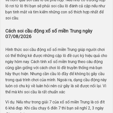
lô rơi từ lô thì bạn sẽ phải soi cầu lô đánh cả cặp nếu như
bạn tinh mắt và tìm kiếm những con số thích hợp nhất để
soi cầu.
Cách soi cầu động xổ số miền Trung ngày
07/08/2026
Hình thức soi cầu động xổ số miền Trung giúp người chơi
có thể thống kê được những cặp lô đề cực kỳ hiệu quả cho
ngày hôm nay. Cách tính xổ số miền trung theo câu động
cũng gần giống với cách chơi lô đề truyền thống mà bạn
hãy thực hiện. Nhưng cần cầu lô đầy để không bị gãy cầu
trong quá trình chơi của mình. Ngoài ra, dạng cầu động này
luôn có chu kỳ về luân hỏi nên cứ gãy là sẽ được nối lại. Vì
thế mà khi soi cầu là rất chuẩn xác
Ví dụ: Nếu như trong giải 7 của xổ số miền Trung là có đít
6 khá đẹp. Khi cầu chạy 6 đến 7 thì bạn sẽ nghỉ 2, 3 ngày