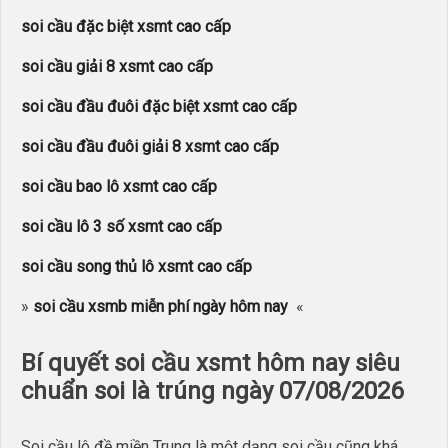
soi cầu đặc biệt xsmt cao cấp
soi cầu giải 8 xsmt cao cấp
soi cầu đầu đuôi đặc biệt xsmt cao cấp
soi cầu đầu đuôi giải 8 xsmt cao cấp
soi cầu bao lô xsmt cao cấp
soi cầu lô 3 số xsmt cao cấp
soi cầu song thủ lô xsmt cao cấp
»
soi cầu xsmb miễn phí ngày hôm nay
«
Bí quyết soi cầu xsmt hôm nay siêu
chuẩn soi là trúng ngày 07/08/2026
Soi cầu lô đề miền Trung là một dạng soi cầu cũng khá