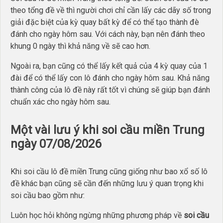
theo tổng đề về thì người chơi chỉ cần lấy các dãy số trong
giải đặc biệt của kỳ quay bất kỳ để có thể tạo thành đè
đánh cho ngày hôm sau. Với cách này, bạn nên đánh theo
khung 0 ngày thì khả năng về sẽ cao hơn.
Ngoài ra, bạn cũng có thể lấy kết quả của 4 kỳ quay của 1
đài để có thể lấy con lô đánh cho ngày hôm sau. Khả năng
thành công của lô đề này rất tốt vì chúng sẽ giúp bạn đánh
chuẩn xác cho ngày hôm sau.
Một vài lưu ý khi soi cầu miền Trung
ngày 07/08/2026
Khi soi cầu lô đề miền Trung cũng giống như bao xổ số lô
đề khác bạn cũng sẽ cần đến những lưu ý quan trọng khi
soi cầu bao gồm như:
Luôn học hỏi không ngừng những phương pháp về
soi cầu