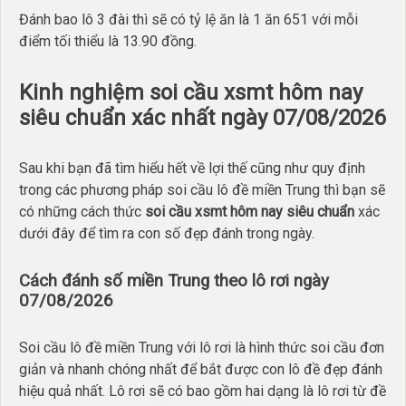
Đánh bao lô 3 đài thì sẽ có tỷ lệ ăn là 1 ăn 651 với mỗi
điểm tối thiểu là 13.90 đồng.
Kinh nghiệm soi cầu xsmt hôm nay
siêu chuẩn xác nhất ngày 07/08/2026
Sau khi bạn đã tìm hiểu hết về lợi thế cũng như quy định
trong các phương pháp soi cầu lô đề miền Trung thì bạn sẽ
có những cách thức
soi cầu xsmt hôm nay siêu chuẩn
xác
dưới đây để tìm ra con số đẹp đánh trong ngày.
Cách đánh số miền Trung theo lô rơi ngày
07/08/2026
Soi cầu lô đề miền Trung với lô rơi là hình thức soi cầu đơn
giản và nhanh chóng nhất để bắt được con lô đề đẹp đánh
hiệu quả nhất. Lô rơi sẽ có bao gồm hai dạng là lô rơi từ đề