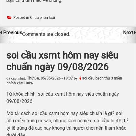
bạn chịu tìm hiểu về chúng.
Posted in Chưa phân loại
Previous
Next
Comments are closed.
soi cầu xsmt hôm nay siêu
chuẩn ngày 09/08/2026
đã câp nhật:
Thứ Ba, 05/05/2026 - 18:37
by
soi cầu bạch thủ 3 miền
chính xác 100%
Từ khóa chính: soi cầu xsmt hôm nay siêu chuẩn ngày
09/08/2026
Mô tả: cách soi cầu xsmt hôm nay siêu chuẩn là gì? soi
cầu miền trung ra sao, những kinh nghiệm soi cầu lô đề để
tỷ lệ trúng đề cao hay không thì người chơi nên tham khảo
dưới đây.