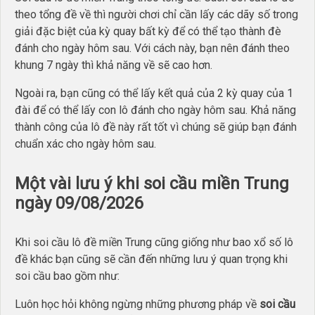
theo tổng đề về thì người chơi chỉ cần lấy các dãy số trong
giải đặc biệt của kỳ quay bất kỳ để có thể tạo thành đè
đánh cho ngày hôm sau. Với cách này, bạn nên đánh theo
khung 7 ngày thì khả năng về sẽ cao hơn.
Ngoài ra, bạn cũng có thể lấy kết quả của 2 kỳ quay của 1
đài để có thể lấy con lô đánh cho ngày hôm sau. Khả năng
thành công của lô đề này rất tốt vì chúng sẽ giúp bạn đánh
chuẩn xác cho ngày hôm sau.
Một vài lưu ý khi soi cầu miền Trung
ngày 09/08/2026
Khi soi cầu lô đề miền Trung cũng giống như bao xổ số lô
đề khác bạn cũng sẽ cần đến những lưu ý quan trọng khi
soi cầu bao gồm như:
Luôn học hỏi không ngừng những phương pháp về
soi cầu