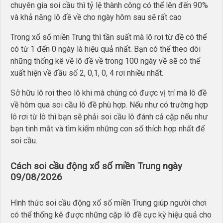
chuyên gia soi cầu thì tỷ lệ thành công có thể lên đến 90%
và khả năng lô đề về cho ngày hôm sau sẽ rất cao
Trong xổ số miền Trung thì tần suất mà lô rơi từ đề có thể
có từ 1 đến 0 ngày là hiệu quả nhất. Bạn có thể theo dõi
những thống kê về lô đề về trong 100 ngày về sẽ có thể
xuất hiện về đầu số 2, 0,1, 0, 4 rơi nhiều nhất.
Sở hữu lô rơi theo lô khi mà chúng có được vị trí mà lô đề
về hôm qua soi cầu lô đề phù hợp. Nếu như có trường hợp
lô rơi từ lô thì bạn sẽ phải soi cầu lô đánh cả cặp nếu như
bạn tinh mắt và tìm kiếm những con số thích hợp nhất để
soi cầu.
Cách soi cầu động xổ số miền Trung ngày
09/08/2026
Hình thức soi cầu động xổ số miền Trung giúp người chơi
có thể thống kê được những cặp lô đề cực kỳ hiệu quả cho