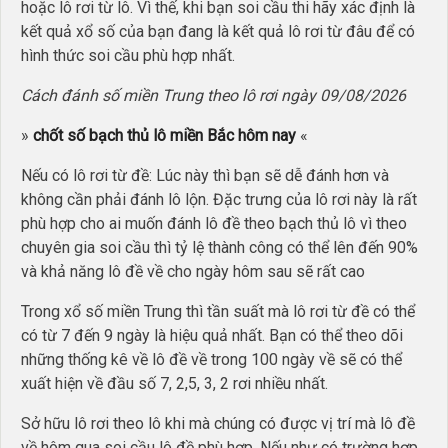
hoặc lô rơi từ lô. Vì thế, khi bạn soi cầu thi hãy xác định là
kết quả xổ số của bạn đang là kết quả lô rơi từ đâu để có
hình thức soi cầu phù hợp nhất.
Cách đánh số miền Trung theo lô rơi ngày 09/08/2026
»
chốt số bạch thủ lô miền Bắc hôm nay
«
Nếu có lô rơi từ đề: Lúc này thì bạn sẽ dễ đánh hơn và
không cần phải đánh lô lộn. Đặc trưng của lô rơi này là rất
phù hợp cho ai muốn đánh lô đề theo bạch thủ lô vì theo
chuyên gia soi cầu thì tỷ lệ thành công có thể lên đến 90%
và khả năng lô đề về cho ngày hôm sau sẽ rất cao
Trong xổ số miền Trung thì tần suất mà lô rơi từ đề có thể
có từ 7 đến 9 ngày là hiệu quả nhất. Bạn có thể theo dõi
những thống kê về lô đề về trong 100 ngày về sẽ có thể
xuất hiện về đầu số 7, 2,5, 3, 2 rơi nhiều nhất.
Sở hữu lô rơi theo lô khi mà chúng có được vị trí mà lô đề
về hôm qua soi cầu lô đề phù hợp. Nếu như có trường hợp