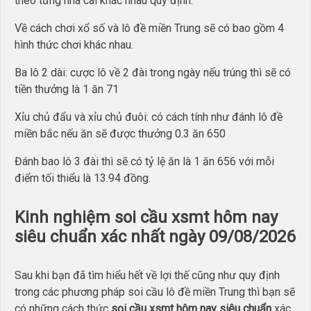
theo từng nhà cái khác nhau quy định.
Về cách chơi xổ số và lô đề miền Trung sẽ có bao gồm 4
hình thức chơi khác nhau.
Ba lô 2 dài: cược lô về 2 đài trong ngày nếu trúng thì sẽ có
tiền thưởng là 1 ăn 71
Xỉu chủ đẩu và xỉu chủ đuôi: có cách tính như đánh lô đề
miền bắc nếu ăn sẽ được thưởng 0.3 ăn 650
Đánh bao lô 3 đài thì sẽ có tỷ lệ ăn là 1 ăn 656 với mỗi
điểm tối thiểu là 13.94 đồng.
Kinh nghiệm soi cầu xsmt hôm nay
siêu chuẩn xác nhất ngày 09/08/2026
Sau khi bạn đã tìm hiểu hết về lợi thế cũng như quy định
trong các phương pháp soi cầu lô đề miền Trung thì bạn sẽ
có những cách thức
soi cầu xsmt hôm nay siêu chuẩn
xác