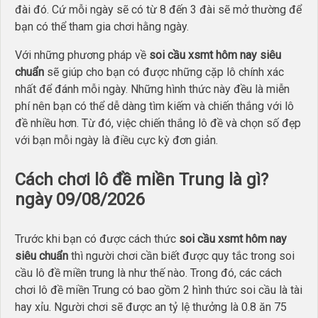
đài đó. Cứ mỗi ngày sẽ có từ 8 đến 3 đài sẽ mở thường để
bạn có thể tham gia chơi hằng ngày.
Với những phương pháp về
soi cầu xsmt hôm nay siêu
chuẩn
sẽ giúp cho bạn có được những cặp lô chính xác
nhất để đánh mỗi ngày. Những hình thức này đều là miễn
phí nên bạn có thể dễ dàng tìm kiếm và chiến thắng với lô
đề nhiều hơn. Từ đó, việc chiến thắng lô đề và chọn số đẹp
với bạn mỗi ngày là điều cực kỳ đơn giản.
Cách chơi lô đề miền Trung là gì?
ngày 09/08/2026
Trước khi bạn có được cách thức
soi cầu xsmt hôm nay
siêu chuẩn
thì người chơi cần biết được quy tắc trong soi
cầu lô đề miền trung là như thế nào. Trong đó, các cách
chơi lô đề miền Trung có bao gồm 2 hình thức soi cầu là tài
hay xỉu. Người chơi sẽ được an tỷ lệ thưởng là 0.8 ăn 75