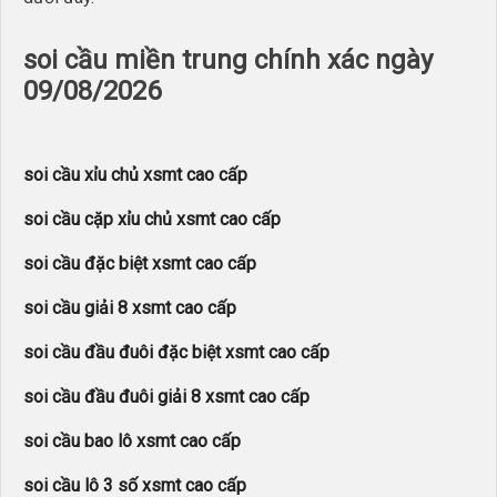
soi cầu miền trung chính xác ngày
09/08/2026
soi cầu xỉu chủ xsmt cao cấp
soi cầu cặp xỉu chủ xsmt cao cấp
soi cầu đặc biệt xsmt cao cấp
soi cầu giải 8 xsmt cao cấp
soi cầu đầu đuôi đặc biệt xsmt cao cấp
soi cầu đầu đuôi giải 8 xsmt cao cấp
soi cầu bao lô xsmt cao cấp
soi cầu lô 3 số xsmt cao cấp