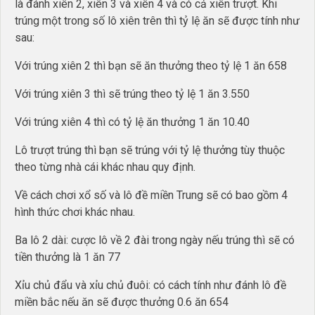
là đánh xiên 2, xiên 3 và xiên 4 và có cả xiên trượt. Khi
trúng một trong số lô xiên trên thì tỷ lệ ăn sẽ được tính như
sau:
Với trúng xiên 2 thì bạn sẽ ăn thưởng theo tỷ lệ 1 ăn 658
Với trúng xiên 3 thì sẽ trúng theo tỷ lệ 1 ăn 3.550
Với trúng xiên 4 thì có tỷ lệ ăn thưởng 1 ăn 10.40
Lô trượt trúng thì bạn sẽ trúng với tỷ lệ thưởng tùy thuộc
theo từng nhà cái khác nhau quy định.
Về cách chơi xổ số và lô đề miền Trung sẽ có bao gồm 4
hình thức chơi khác nhau.
Ba lô 2 dài: cược lô về 2 đài trong ngày nếu trúng thì sẽ có
tiền thưởng là 1 ăn 77
Xỉu chủ đẩu và xỉu chủ đuôi: có cách tính như đánh lô đề
miền bắc nếu ăn sẽ được thưởng 0.6 ăn 654