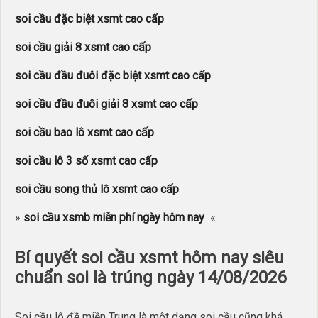
soi cầu đặc biệt xsmt cao cấp
soi cầu giải 8 xsmt cao cấp
soi cầu đầu đuôi đặc biệt xsmt cao cấp
soi cầu đầu đuôi giải 8 xsmt cao cấp
soi cầu bao lô xsmt cao cấp
soi cầu lô 3 số xsmt cao cấp
soi cầu song thủ lô xsmt cao cấp
»
soi cầu xsmb miễn phí ngày hôm nay
«
Bí quyết soi cầu xsmt hôm nay siêu
chuẩn soi là trúng ngày 14/08/2026
Soi cầu lô đề miền Trung là một dạng soi cầu cũng khá