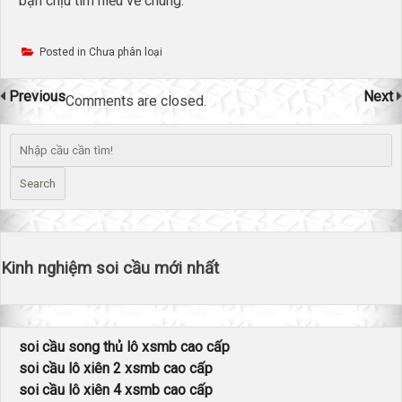
bạn chịu tìm hiểu về chúng.
Posted in Chưa phân loại
Previous
Next
Comments are closed.
Search
Kinh nghiệm soi cầu mới nhất
soi cầu song thủ lô xsmb cao cấp
soi cầu lô xiên 2 xsmb cao cấp
soi cầu lô xiên 4 xsmb cao cấp