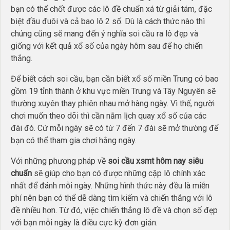
bạn có thể chốt được các lô đề chuẩn xá từ giải tám, đặc
biệt đầu đuôi và cả bao lô 2 số. Dù là cách thức nào thì
chúng cũng sẽ mang đến ý nghĩa soi cầu ra lô đẹp và
giống với kết quả xổ số của ngày hôm sau để họ chiến
thắng.
Để biết cách soi cầu, bạn cần biết xổ số miền Trung có bao
gồm 19 tỉnh thành ở khu vực miền Trung và Tây Nguyên sẽ
thường xuyên thay phiên nhau mở hàng ngày. Vì thế, người
chơi muốn theo dõi thì cần nắm lịch quay xổ số của các
đài đó. Cứ mỗi ngày sẽ có từ 7 đến 7 đài sẽ mở thường để
bạn có thể tham gia chơi hằng ngày.
Với những phương pháp về
soi cầu xsmt hôm nay siêu
chuẩn
sẽ giúp cho bạn có được những cặp lô chính xác
nhất để đánh mỗi ngày. Những hình thức này đều là miễn
phí nên bạn có thể dễ dàng tìm kiếm và chiến thắng với lô
đề nhiều hơn. Từ đó, việc chiến thắng lô đề và chọn số đẹp
với bạn mỗi ngày là điều cực kỳ đơn giản.