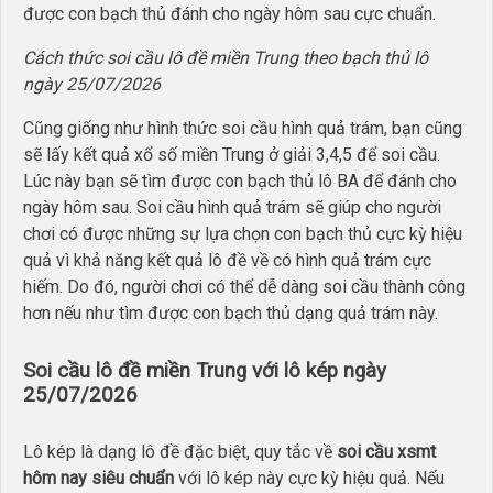
được con bạch thủ đánh cho ngày hôm sau cực chuẩn.
Cách thức soi cầu lô đề miền Trung theo bạch thủ lô
ngày 25/07/2026
Cũng giống như hình thức soi cầu hình quả trám, bạn cũng
sẽ lấy kết quả xổ số miền Trung ở giải 3,4,5 để soi cầu.
Lúc này bạn sẽ tìm được con bạch thủ lô BA để đánh cho
ngày hôm sau. Soi cầu hình quả trám sẽ giúp cho người
chơi có được những sự lựa chọn con bạch thủ cực kỳ hiệu
quả vì khả năng kết quả lô đề về có hình quả trám cực
hiếm. Do đó, người chơi có thể dễ dàng soi cầu thành công
hơn nếu như tìm được con bạch thủ dạng quả trám này.
Soi cầu lô đề miền Trung với lô kép ngày
25/07/2026
Lô kép là dạng lô đề đặc biệt, quy tắc về
soi cầu xsmt
hôm nay siêu chuẩn
với lô kép này cực kỳ hiệu quả. Nếu