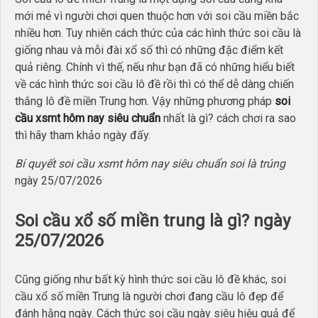
mới mẻ vì người chơi quen thuộc hơn với soi cầu miền bắc
nhiều hơn. Tuy nhiên cách thức của các hình thức soi cầu là
giống nhau và mỗi đài xổ số thì có những đặc điểm kết
quả riêng. Chính vì thế, nếu như bạn đã có những hiểu biết
về các hình thức soi cầu lô đề rồi thì có thể dễ dàng chiến
thắng lô đề miền Trung hơn. Vậy những phương pháp
soi
cầu xsmt hôm nay siêu chuẩn
nhất là gì? cách chơi ra sao
thì hãy tham khảo ngày đấy.
Bí quyết soi cầu xsmt hôm nay siêu chuẩn soi là trúng
ngày 25/07/2026
Soi cầu xổ số miền trung là gì? ngày
25/07/2026
Cũng giống như bất kỳ hình thức soi cầu lô đề khác, soi
cầu xổ số miền Trung là người chơi đang cầu lô đẹp để
đánh hằng ngày. Cách thức soi cầu ngày siêu hiệu quả để