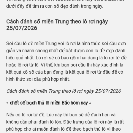
dưới đây để tìm ra con số đẹp đánh trong ngày.
Cách đánh số miền Trung theo lô rơi ngày
25/07/2026
Soi cầu lô đề miền Trung với lô rơi là hình thức soi cầu đơn
giản và nhanh chóng nhất để bắt được con lô đề đẹp đánh
hiệu quả nhất. Lô rơi sẽ có bao gồm hai dạng là lô rơi từ đề
hoặc lô rơi từ lô. Vì thế, khi bạn soi cầu thi hãy xác định là
kết quả xổ số của bạn đang là kết quả lô rơi từ đâu để có
hình thức soi cầu phù hợp nhất.
Cách đánh số miền Trung theo lô rơi ngày 25/07/2026
»
chốt số bạch thủ lô miền Bắc hôm nay
«
Nếu có lô rơi từ đề: Lúc này thì bạn sẽ dễ đánh hơn và
không cần phải đánh lô lộn. Đặc trưng của lô rơi này là rất
phù hợp cho ai muốn đánh lô đề theo bạch thủ lô vì theo