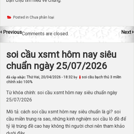
bạn chịu tìm hiểu về chúng.
Posted in Chưa phân loại
Previous
Next
Comments are closed.
soi cầu xsmt hôm nay siêu
chuẩn ngày 25/07/2026
đã câp nhật:
Thứ Hai, 20/04/2026 - 18:32
by
soi cầu bạch thủ 3 miền
chính xác 100%
Từ khóa chính: soi cầu xsmt hôm nay siêu chuẩn ngày
25/07/2026
Mô tả: cách soi cầu xsmt hôm nay siêu chuẩn là gì? soi
cầu miền trung ra sao, những kinh nghiệm soi cầu lô đề để
tỷ lệ trúng đề cao hay không thì người chơi nên tham khảo
dưới đây.