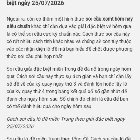
biệt ngày 25/07/2026
Ngoài ra, còn có thêm một hình thức
soi cầu xsmt hôm nay
siêu chuẩn
khác chỉ cần dựa vào giải đặc biệt về hôm qua
là có thể soi cầu cực kỳ chuẩn xác. Cách thức soi cầu này
có rất nhiều cách tính khác nhau và chúng sẽ còn tùy thuộc
vào các nhận diện lô đề mà bạn hiểu để chốt được phương
thức soi cầu phù hợp nhất.
Soi cầu giải đặc biệt miền Trung đề đã nổ trong ngày hôm
qua: Cách soi cầu này thực sự đơn giản và bạn chỉ cần lấy
số đề về của kỳ quay ngày thứ 3 và đánh lộn hoặc lấy lô
của kỳ quay thứ 4 trong bảng kết quả xổ số gần nhất để
đánh cho ngày hôm sau. Số chính đó chính là cầu để bạn
có thể đánh hiệu quả cho ngày hôm sau.
Cách soi cầu lô đề miền Trung theo giải đặc biệt ngày
25/07/2026
Soi cầu lô đề miền Trung theo tổng đề: Cách soi cầu lô đề