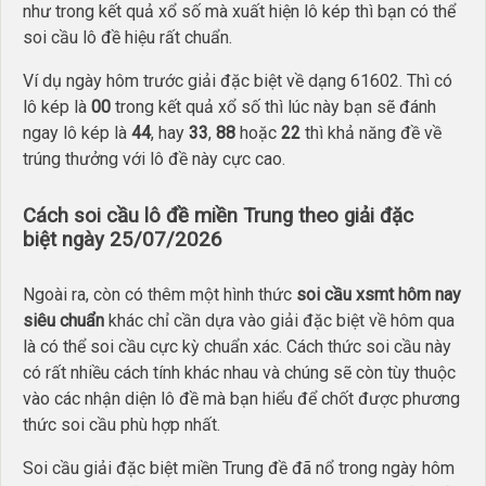
như trong kết quả xổ số mà xuất hiện lô kép thì bạn có thể
soi cầu lô đề hiệu rất chuẩn.
Ví dụ ngày hôm trước giải đặc biệt về dạng 61602. Thì có
lô kép là
00
trong kết quả xổ số thì lúc này bạn sẽ đánh
ngay lô kép là
44
, hay
33
,
88
hoặc
22
thì khả năng đề về
trúng thưởng với lô đề này cực cao.
Cách soi cầu lô đề miền Trung theo giải đặc
biệt ngày 25/07/2026
Ngoài ra, còn có thêm một hình thức
soi cầu xsmt hôm nay
siêu chuẩn
khác chỉ cần dựa vào giải đặc biệt về hôm qua
là có thể soi cầu cực kỳ chuẩn xác. Cách thức soi cầu này
có rất nhiều cách tính khác nhau và chúng sẽ còn tùy thuộc
vào các nhận diện lô đề mà bạn hiểu để chốt được phương
thức soi cầu phù hợp nhất.
Soi cầu giải đặc biệt miền Trung đề đã nổ trong ngày hôm