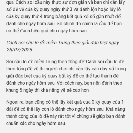
qua: Cách soi cầu này thực sự đơn giản và bạn chỉ cần lấy
số đề về của kỳ quay ngày thứ 3 và đánh lộn hoặc lấy lô
của kỳ quay thứ 4 trong bảng kết quả xổ số gần nhất để
đánh cho ngày hôm sau. Số chính đó chính là cầu để bạn
có thể đánh hiệu quả cho ngày hôm sau.
Cách soi cầu lô đề miền Trung theo giải đặc biệt ngày
25/07/2026
Soi cầu lô đề miền Trung theo tổng đề: Cách soi cầu lô đề
theo tổng đề về thì người chơi chỉ cần lấy các dãy số trong
giải đặc biệt của kỳ quay bất kỳ để có thể tạo thành đè
đánh cho ngày hôm sau. Với cách này, bạn nên đánh theo
khung 5 ngày thì khả năng về sẽ cao hơn.
Ngoài ra, bạn cũng có thể lấy kết quả của 0 kỳ quay của 1
đài để có thể lấy con lô đánh cho ngày hôm sau. Khả năng
thành công của lô đề này rất tốt vì chúng sẽ giúp bạn đánh
chuẩn xác cho ngày hôm sau.