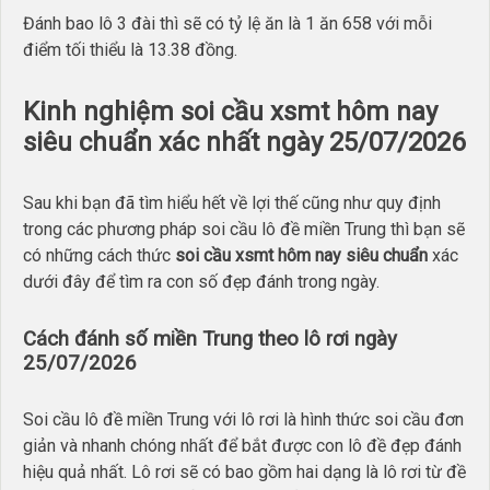
Đánh bao lô 3 đài thì sẽ có tỷ lệ ăn là 1 ăn 658 với mỗi
điểm tối thiểu là 13.38 đồng.
Kinh nghiệm soi cầu xsmt hôm nay
siêu chuẩn xác nhất ngày 25/07/2026
Sau khi bạn đã tìm hiểu hết về lợi thế cũng như quy định
trong các phương pháp soi cầu lô đề miền Trung thì bạn sẽ
có những cách thức
soi cầu xsmt hôm nay siêu chuẩn
xác
dưới đây để tìm ra con số đẹp đánh trong ngày.
Cách đánh số miền Trung theo lô rơi ngày
25/07/2026
Soi cầu lô đề miền Trung với lô rơi là hình thức soi cầu đơn
giản và nhanh chóng nhất để bắt được con lô đề đẹp đánh
hiệu quả nhất. Lô rơi sẽ có bao gồm hai dạng là lô rơi từ đề