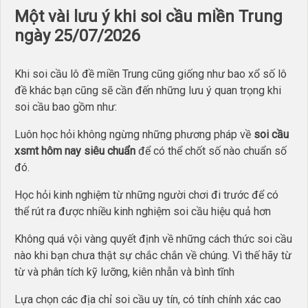
Một vài lưu ý khi soi cầu miền Trung
ngày 25/07/2026
Khi soi cầu lô đề miền Trung cũng giống như bao xổ số lô
đề khác bạn cũng sẽ cần đến những lưu ý quan trọng khi
soi cầu bao gồm như:
Luôn học hỏi không ngừng những phương pháp về
soi cầu
xsmt hôm nay siêu chuẩn
để có thể chốt số nào chuẩn số
đó.
Học hỏi kinh nghiệm từ những người chơi đi trước để có
thể rút ra được nhiều kinh nghiệm soi cầu hiệu quả hơn
Không quá vội vàng quyết định về những cách thức soi cầu
nào khi bạn chưa thật sự chắc chắn về chúng. Vì thế hãy từ
từ và phân tích kỹ lưỡng, kiên nhẫn và bình tĩnh
Lựa chọn các địa chỉ soi cầu uy tín, có tính chính xác cao