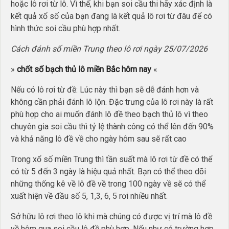
hoặc lô rơi từ lô. Vì thế, khi bạn soi cầu thi hãy xác định là
kết quả xổ số của bạn đang là kết quả lô rơi từ đâu để có
hình thức soi cầu phù hợp nhất.
Cách đánh số miền Trung theo lô rơi ngày 25/07/2026
»
chốt số bạch thủ lô miền Bắc hôm nay
«
Nếu có lô rơi từ đề: Lúc này thì bạn sẽ dễ đánh hơn và
không cần phải đánh lô lộn. Đặc trưng của lô rơi này là rất
phù hợp cho ai muốn đánh lô đề theo bạch thủ lô vì theo
chuyên gia soi cầu thì tỷ lệ thành công có thể lên đến 90%
và khả năng lô đề về cho ngày hôm sau sẽ rất cao
Trong xổ số miền Trung thì tần suất mà lô rơi từ đề có thể
có từ 5 đến 3 ngày là hiệu quả nhất. Bạn có thể theo dõi
những thống kê về lô đề về trong 100 ngày về sẽ có thể
xuất hiện về đầu số 5, 1,3, 6, 5 rơi nhiều nhất.
Sở hữu lô rơi theo lô khi mà chúng có được vị trí mà lô đề
về hôm qua soi cầu lô đề phù hợp. Nếu như có trường hợp