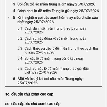
Soi cầu xổ số miền trung là gì? ngày 25/07/2026
Cách chơi lô đề miền Trung là gì? ngày 25/07/2026
Kinh nghiệm soi cầu xsmt hôm nay siêu chuẩn xác
nhất ngày 25/07/2026
Cách đánh số miền Trung theo lô rơi ngày
25/07/2026
Cách soi cầu động xổ số miền Trung ngày
25/07/2026
Cách thức soi cầu lô đề miền Trung theo bạch thủ
lô ngày 25/07/2026
Soi cầu lô đề miền Trung với lô kép ngày
25/07/2026
Cách soi cầu lô đề miền Trung theo giải đặc
biệt ngày 25/07/2026
Một vài lưu ý khi soi cầu miền Trung ngày
25/07/2026
soi cầu xỉu chủ xsmt cao cấp
soi cầu cặp xỉu chủ xsmt cao cấp