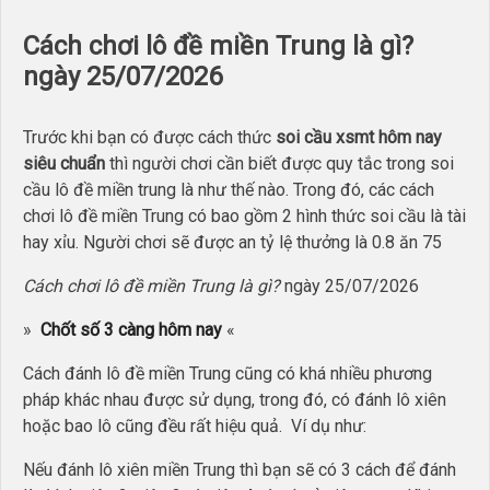
Cách chơi lô đề miền Trung là gì?
ngày 25/07/2026
Trước khi bạn có được cách thức
soi cầu xsmt hôm nay
siêu chuẩn
thì người chơi cần biết được quy tắc trong soi
cầu lô đề miền trung là như thế nào. Trong đó, các cách
chơi lô đề miền Trung có bao gồm 2 hình thức soi cầu là tài
hay xỉu. Người chơi sẽ được an tỷ lệ thưởng là 0.8 ăn 75
Cách chơi lô đề miền Trung là gì?
ngày 25/07/2026
»
Chốt số 3 càng hôm nay
«
Cách đánh lô đề miền Trung cũng có khá nhiều phương
pháp khác nhau được sử dụng, trong đó, có đánh lô xiên
hoặc bao lô cũng đều rất hiệu quả. Ví dụ như:
Nếu đánh lô xiên miền Trung thì bạn sẽ có 3 cách để đánh