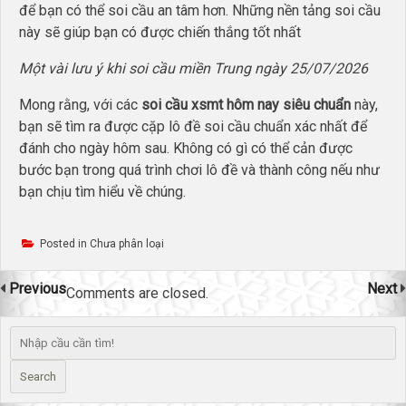
để bạn có thể soi cầu an tâm hơn. Những nền tảng soi cầu
này sẽ giúp bạn có được chiến thắng tốt nhất
Một vài lưu ý khi soi cầu miền Trung ngày 25/07/2026
Mong rằng, với các
soi cầu xsmt hôm nay siêu chuẩn
này,
bạn sẽ tìm ra được cặp lô đề soi cầu chuẩn xác nhất để
đánh cho ngày hôm sau. Không có gì có thể cản được
bước bạn trong quá trình chơi lô đề và thành công nếu như
bạn chịu tìm hiểu về chúng.
Posted in Chưa phân loại
Previous
Next
Comments are closed.
Search