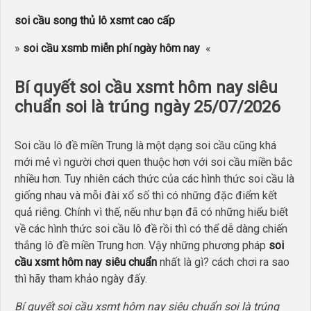
soi cầu song thủ lô xsmt cao cấp
»
soi cầu xsmb miễn phí ngày hôm nay
«
Bí quyết soi cầu xsmt hôm nay siêu
chuẩn soi là trúng ngày 25/07/2026
Soi cầu lô đề miền Trung là một dạng soi cầu cũng khá
mới mẻ vì người chơi quen thuộc hơn với soi cầu miền bắc
nhiều hơn. Tuy nhiên cách thức của các hình thức soi cầu là
giống nhau và mỗi đài xổ số thì có những đặc điểm kết
quả riêng. Chính vì thế, nếu như bạn đã có những hiểu biết
về các hình thức soi cầu lô đề rồi thì có thể dễ dàng chiến
thắng lô đề miền Trung hơn. Vậy những phương pháp
soi
cầu xsmt hôm nay siêu chuẩn
nhất là gì? cách chơi ra sao
thì hãy tham khảo ngày đấy.
Bí quyết soi cầu xsmt hôm nay siêu chuẩn soi là trúng