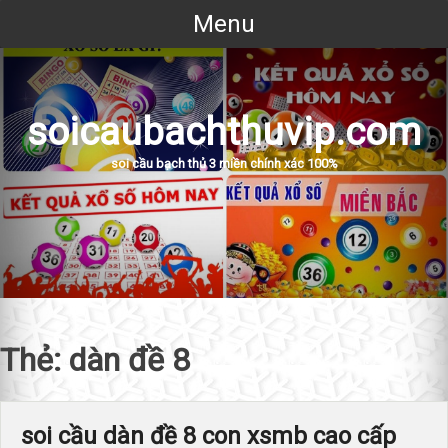
Skip
Menu
to
content
soicaubachthuvip.com
soi cầu bạch thủ 3 miền chính xác 100%
Thẻ:
dàn đề 8
soi cầu dàn đề 8 con xsmb cao cấp