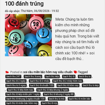
100 đánh trúng
đã câp nhật:
Thứ Năm, 06/08/2026 - 19:32
Meta: Chúng ta luôn tìm
kiếm cho mình những
phương pháp chơi số đề
hiệu quả hơn. Trong bài viết
này chúng ta sẽ tìm hiểu về
cách soi cầu bạch thủ lô
chính xác 100 nhé! » soi
cầu đề bạch thủ…
Posted in
soi cầu miền bắc hôm nay siêu chuẩn
Tagged
,
,
,
,
,
bach thu 247
bach thu 3cang
bạch thủ kép
bạch thủ lô
bach thu lo
,
,
,
bạch thủ lô 2 ngày
bạch thủ lô 2 nháy
bạch thủ lô 2 nháy hôm nay
,
,
,
bach thu lo 3 ngay
bạch thủ lô chuẩn 100
bạch thủ lô hôm nay
bach thu lo kep
,
,
,
bạch thủ lô kép hôm nay
bạch thủ lô kép khung 2 ngày
,
,
bạch thủ lô kép miễn phí 1 ngày
bạch thủ lô khung 2 ngày 88
,
,
,
bạch thủ lô khung 3 ngày chuẩn 100
bach thu lo mb
bạch thủ lô miền bắc
,
,
bạch thủ lô miền bắc hôm nay
bạch thủ lô vip