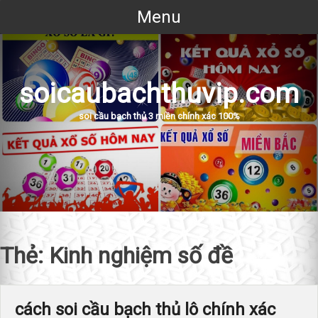
Skip
Menu
to
content
soicaubachthuvip.com
soi cầu bạch thủ 3 miền chính xác 100%
Thẻ:
Kinh nghiệm số đề
cách soi cầu bạch thủ lô chính xác