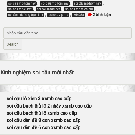
,
,
,
soi cau mb hom nay
soi câu mb hôm nay
soi cầu mb hôm nay
,
,
,
soi cau mb kubet
soi cầu mb kubet
soi cau mb mien phi
ở
,
,
2 bình luận
soi cầu mb rồng bạch kim
soi cầu vip mb
win288
soi
cầu
mb
dàn
đề
bất
tử
Search
nhanh
tay
nhận
tiền
Kinh nghiệm soi cầu mới nhất
soi cầu lô xiên 3 xsmb cao cấp
soi cầu bạch thủ lô 2 nháy xsmb cao cấp
soi cầu bạch thủ lô xsmb cao cấp
soi cầu dàn đề 8 con xsmb cao cấp
soi cầu dàn đề 6 con xsmb cao cấp