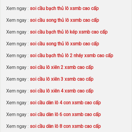
Xem ngay :
soi cầu bạch thủ lô xsmb cao cấp
Xem ngay :
soi cầu song thủ lô xsmb cao cấp
Xem ngay :
soi cầu bạch thủ lô kép xsmb cao cấp
Xem ngay :
soi cầu song thủ lô xsmb cao cấp
Xem ngay :
soi cầu bạch thủ lô 2 nháy xsmb cao cấp
Xem ngay :
soi cầu lô xiên 2 xsmb cao cấp
Xem ngay :
soi cầu lô xiên 3 xsmb cao cấp
Xem ngay :
soi cầu lô xiên 4 xsmb cao cấp
Xem ngay :
soi cầu dàn lô 4 con xsmb cao cấp
Xem ngay :
soi cầu dàn lô 6 con xsmb cao cấp
Xem ngay :
soi cầu dàn lô 8 con xsmb cao cấp