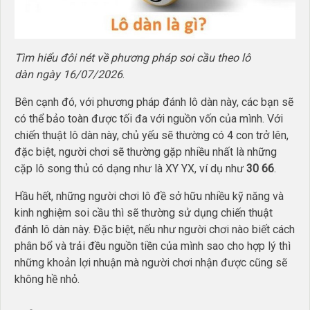
Tìm hiểu đôi nét về phương pháp soi cầu theo lô
dàn ngày 16/07/2026
.
Bên cạnh đó, với phương pháp đánh lô dàn này, các bạn sẽ
có thể bảo toàn được tối đa với nguồn vốn của mình. Với
chiến thuật lô dàn này, chủ yếu sẽ thường có 4 con trở lên,
đặc biệt, người chơi sẽ thường gặp nhiều nhất là những
cặp lô song thủ có dạng như là XY YX, ví dụ như
30
66
.
Hầu hết, những người chơi lô đề sở hữu nhiều kỹ năng và
kinh nghiệm soi cầu thì sẽ thường sử dụng chiến thuật
đánh lô dàn này. Đặc biệt, nếu như người chơi nào biết cách
phân bổ và trải đều nguồn tiền của mình sao cho hợp lý thì
những khoản lợi nhuận mà người chơi nhận được cũng sẽ
không hề nhỏ.