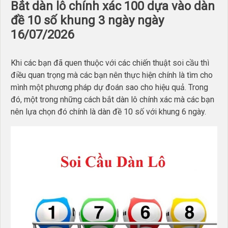
Bắt dàn lô chính xác 100 dựa vào dàn
đề 10 số khung 3 ngày ngày
16/07/2026
Khi các bạn đã quen thuộc với các chiến thuật soi cầu thì
điều quan trọng mà các bạn nên thực hiện chính là tìm cho
mình một phương pháp dự đoán sao cho hiệu quả. Trong
đó, một trong những cách bắt dàn lô chính xác mà các bạn
nên lựa chọn đó chính là dàn đề 10 số với khung 6 ngày.