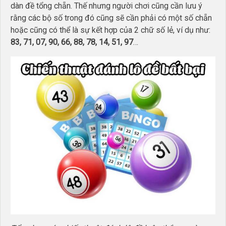
dàn đề tổng chẵn. Thế nhưng người chơi cũng cần lưu ý
rằng các bộ số trong đó cũng sẽ cần phải có một số chẵn
hoặc cũng có thể là sự kết hợp của 2 chữ số lẻ, ví dụ như:
83, 71, 07, 90, 66, 88, 78, 14, 51, 97
…