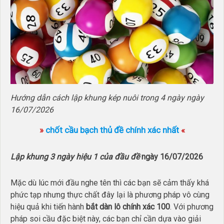
Hướng dẫn cách lập khung kép nuôi trong 4 ngày ngày
16/07/2026
»
chốt cầu bạch thủ đề chính xác nhất
«
Lập khung 3 ngày hiệu 1 của đầu đề
ngày 16/07/2026
Mặc dù lúc mới đầu nghe tên thì các bạn sẽ cảm thấy khá
phức tạp nhưng thực chất đây lại là phương pháp vô cùng
hiệu quả khi tiến hành
bắt dàn lô chính xác 100
. Với phương
pháp soi cầu đặc biệt này, các bạn chỉ cần dựa vào giải