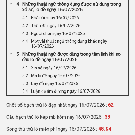
Những thuật ngữ thông dụng được sử dụng trong
xổ số, lô đề ngày 16/07/2026
Nhà cái ngày 16/07/2026
Thầu đề ngày 16/07/2026
Người chơi ngày 16/07/2026
Một vài thuật ngữ thông dụng khác ngày
16/07/2026
Những thuật ngữ được dùng trong tâm linh khi soi
cầu lô đề ngày 16/07/2026
Xin số ngày 16/07/2026
Mơ lô đề ngày 16/07/2026
Dây đỏ ngày 16/07/2026
Luận đề âm dương ngày 16/07/2026
Chốt số bạch thủ lô đẹp nhất ngày 16/07/2026 :
62
Cầu bạch thủ lô kép mb hôm nay 16/07/2026 :
33
Song thủ thủ lô miễn phí ngày 16/07/2026 :
48, 94