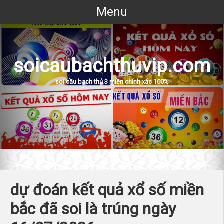
Skip
Menu
to
content
soicaubachthuvip.com
soi cầu bạch thủ 3 miền chính xác 100%
dự đoán kết quả xổ số miền
bắc đã soi là trúng ngày