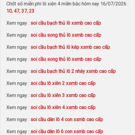
Chốt số miễn phí lô xiên 4 miền bắc hôm nay 16/07/2026 :
10, 47, 37, 23
Xem ngay :
soi cầu bạch thủ lô xsmb cao cấp
Xem ngay :
soi cầu song thủ lô xsmb cao cấp
Xem ngay :
soi cầu bạch thủ lô kép xsmb cao cấp
Xem ngay :
soi cầu song thủ lô xsmb cao cấp
Xem ngay :
soi cầu bạch thủ lô 2 nháy xsmb cao cấp
Xem ngay :
soi cầu lô xiên 2 xsmb cao cấp
Xem ngay :
soi cầu lô xiên 3 xsmb cao cấp
Xem ngay :
soi cầu lô xiên 4 xsmb cao cấp
Xem ngay :
soi cầu dàn lô 4 con xsmb cao cấp
Xem ngay :
soi cầu dàn lô 6 con xsmb cao cấp