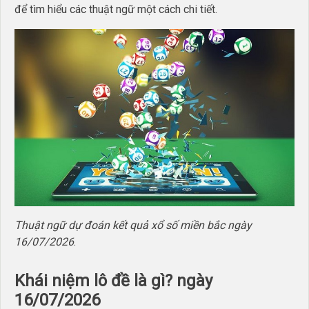
để tìm hiểu các thuật ngữ một cách chi tiết.
Thuật ngữ dự đoán kết quả xổ số miền bắc ngày
16/07/2026
.
Khái niệm lô đề là gì? ngày
16/07/2026