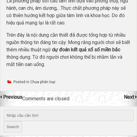
Là phương pháp soi cầu tâm linh dựa vào phong thủy, ngũ
hành, can chi, âm dương,…Thực chất phương pháp này sẽ
có thiên hướng kết hợp giữa tâm linh và khoa học. Do đó
hiệu quả mạng lại là rất cao.
Trên đây là nội dung cần thiết đã được tổng hợp từ nhiều
nguồn thông tin đáng tin cậy. Mong rằng người chơi sẽ biết
thêm nhiều thuật ngữ
dự đoán kết quả xổ số miền bắc
thông dụng. Từ đó người chơi không thể bị nhầm lẫn và
mất tiền oan uổng.
Posted in Chưa phân loại
Previous
Next
Comments are closed.
Search