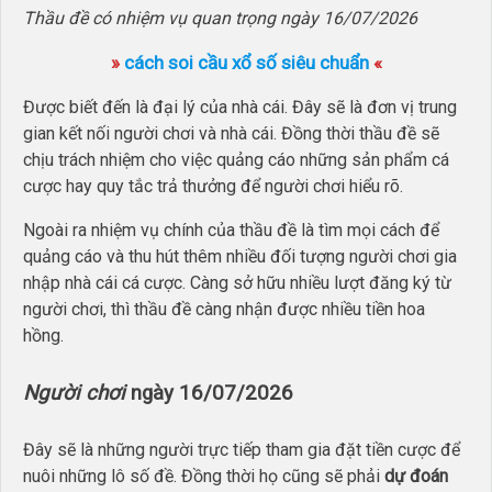
Thầu đề có nhiệm vụ quan trọng ngày 16/07/2026
»
cách soi cầu xổ số siêu chuẩn
«
Được biết đến là đại lý của nhà cái. Đây sẽ là đơn vị trung
gian kết nối người chơi và nhà cái. Đồng thời thầu đề sẽ
chịu trách nhiệm cho việc quảng cáo những sản phẩm cá
cược hay quy tắc trả thưởng để người chơi hiểu rõ.
Ngoài ra nhiệm vụ chính của thầu đề là tìm mọi cách để
quảng cáo và thu hút thêm nhiều đối tượng người chơi gia
nhập nhà cái cá cược. Càng sở hữu nhiều lượt đăng ký từ
người chơi, thì thầu đề càng nhận được nhiều tiền hoa
hồng.
Người chơi
ngày 16/07/2026
Đây sẽ là những người trực tiếp tham gia đặt tiền cược để
nuôi những lô số đề. Đồng thời họ cũng sẽ phải
dự đoán