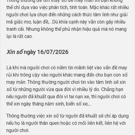
Thông thường để tìm thấy số đề may mắn thì bạn không
thể chỉ dựa vào việc phân tích, tính toán. Mặc khác rất nhiều
người chơi lựa chọn đến những cách thức tâm linh như giải
mã giấc mơ, luận đề,…Dù khía cạnh này vẫn còn gây nhiều
tranh cãi. Nhưng không thể phủ nhận hiệu quả mà nó mang
lại là rất cao.
Xin số
ngày 16/07/2026
Là khi mà người chơi có niềm tin mãnh liệt vào vấn đề may
rủi khi trông cậy vào người khác mang đến cho bạn con số
may mắn. Thông thường người chơi tin vào tâm linh sẽ xin
số từ những người vừa qua đời vì nhiều lý do. Chẳng hạn
nếu người đã khuất qua đời vì tai nạn xe, thì người chơi có
thể xin ngày tháng năm sinh, biển số xe,…
Thông thường việc xin số từ người đã khuất sẽ chỉ áp dụng
nếu họ là người thân quen hoặc có mối liên kết, liên hệ với
người chơi.