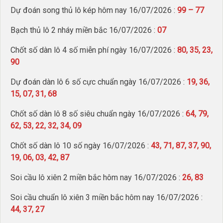
Dự đoán song thủ lô kép hôm nay 16/07/2026 :
99 – 77
Bạch thủ lô 2 nháy miền bắc 16/07/2026 :
07
Chốt số dàn lô 4 số miễn phí ngày 16/07/2026 :
80, 35, 23,
90
Dự đoán dàn lô 6 số cực chuẩn ngày 16/07/2026 :
19, 36,
15, 07, 31, 68
Chốt số dàn lô 8 số siêu chuẩn ngày 16/07/2026 :
64, 79,
62, 53, 22, 32, 34, 09
Chốt số dàn lô 10 số ngày 16/07/2026 :
43, 71, 87, 37, 90,
19, 06, 03, 42, 87
Soi cầu lô xiên 2 miền bắc hôm nay 16/07/2026 :
26, 83
Soi cầu chuẩn lô xiên 3 miền bắc hôm nay 16/07/2026 :
44, 37, 27