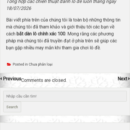
Tổng hợp các chiến thuật đánh lô đề luôn thắng ngày
18/07/2026
Bài viết phía trên của chúng tôi là toàn bộ những thông tin
mà chúng tôi đã tham khảo và giới thiệu tới các bạn về
cách
bắt dàn lô chính xác 100
. Mong rằng các phương
pháp mà chúng tôi đã truyền đạt ở phía trên sẽ giúp các
bạn gặp nhiều may mắn khi tham gia chơi lô đề.
Posted in Chưa phân loại
Previous
Next
Comments are closed.
Search