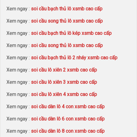
Xem ngay :
soi cầu bạch thủ lô xsmb cao cấp
Xem ngay :
soi cầu song thủ lô xsmb cao cấp
Xem ngay :
soi cầu bạch thủ lô kép xsmb cao cấp
Xem ngay :
soi cầu song thủ lô xsmb cao cấp
Xem ngay :
soi cầu bạch thủ lô 2 nháy xsmb cao cấp
Xem ngay :
soi cầu lô xiên 2 xsmb cao cấp
Xem ngay :
soi cầu lô xiên 3 xsmb cao cấp
Xem ngay :
soi cầu lô xiên 4 xsmb cao cấp
Xem ngay :
soi cầu dàn lô 4 con xsmb cao cấp
Xem ngay :
soi cầu dàn lô 6 con xsmb cao cấp
Xem ngay :
soi cầu dàn lô 8 con xsmb cao cấp