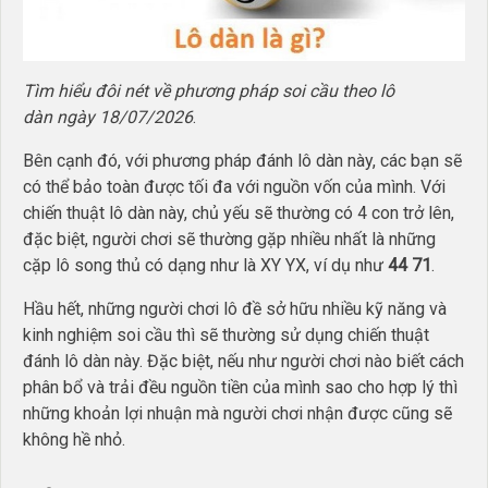
Tìm hiểu đôi nét về phương pháp soi cầu theo lô
dàn ngày 18/07/2026
.
Bên cạnh đó, với phương pháp đánh lô dàn này, các bạn sẽ
có thể bảo toàn được tối đa với nguồn vốn của mình. Với
chiến thuật lô dàn này, chủ yếu sẽ thường có 4 con trở lên,
đặc biệt, người chơi sẽ thường gặp nhiều nhất là những
cặp lô song thủ có dạng như là XY YX, ví dụ như
44
71
.
Hầu hết, những người chơi lô đề sở hữu nhiều kỹ năng và
kinh nghiệm soi cầu thì sẽ thường sử dụng chiến thuật
đánh lô dàn này. Đặc biệt, nếu như người chơi nào biết cách
phân bổ và trải đều nguồn tiền của mình sao cho hợp lý thì
những khoản lợi nhuận mà người chơi nhận được cũng sẽ
không hề nhỏ.