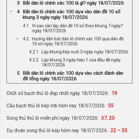
Bắt dàn lô chính xác 100 là gì? ngày 18/07/2026
Bắt dàn lô chính xác 100 dựa vào dàn đề 10 số
khung 3 ngày ngày 18/07/2026
Vì sao cần lập dàn đề 10 số theo khung 7 ngày?
ngày 18/07/2026
Hướng dẫn bắt dàn lô chính xác 100 qua dàn đề
10 số ngày 18/07/2026
Lập khung kép nuôi 3 ngày ngày 18/07/2026
Lập khung 3 ngày hiệu 1 của đầu đề ngày
18/07/2026
Bắt dàn lô chính xác 100 dựa vào cách đánh dàn
đề tổng ngày 18/07/2026
Chốt số bạch thủ lô đẹp nhất ngày 18/07/2026 :
19
Cầu bạch thủ lô kép mb hôm nay 18/07/2026 :
55
Song thủ thủ lô miễn phí ngày 18/07/2026 :
37, 20
Dự đoán song thủ lô kép hôm nay 18/07/2026 :
22 – 55