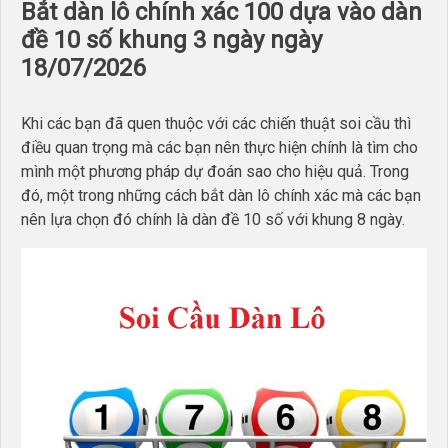
Bắt dàn lô chính xác 100 dựa vào dàn
đề 10 số khung 3 ngày ngày
18/07/2026
Khi các bạn đã quen thuộc với các chiến thuật soi cầu thì
điều quan trọng mà các bạn nên thực hiện chính là tìm cho
mình một phương pháp dự đoán sao cho hiệu quả. Trong
đó, một trong những cách bắt dàn lô chính xác mà các bạn
nên lựa chọn đó chính là dàn đề 10 số với khung 8 ngày.