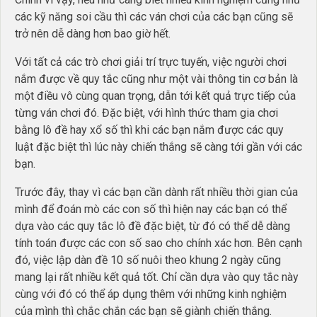
các kỹ năng soi cầu thì các ván chơi của các bạn cũng sẽ
trở nên dễ dàng hơn bao giờ hết.
Với tất cả các trò chơi giải trí trực tuyến, việc người chơi
nắm được về quy tắc cũng như một vài thông tin cơ bản là
một điều vô cùng quan trọng, dẫn tới kết quả trực tiếp của
từng ván chơi đó. Đặc biệt, với hình thức tham gia chơi
bằng lô đề hay xổ số thì khi các bạn nắm được các quy
luật đặc biệt thì lúc này chiến thắng sẽ càng tới gần với các
bạn.
Trước đây, thay vì các bạn cần dành rất nhiều thời gian của
mình để đoán mò các con số thì hiện nay các bạn có thể
dựa vào các quy tắc lô đề đặc biệt, từ đó có thể dễ dàng
tính toán được các con số sao cho chính xác hơn. Bên cạnh
đó, việc lập dàn đề 10 số nuôi theo khung 2 ngày cũng
mang lại rất nhiều kết quả tốt. Chỉ cần dựa vào quy tắc này
cùng với đó có thể áp dụng thêm với những kinh nghiệm
của mình thì chắc chắn các bạn sẽ giành chiến thắng.