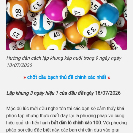
Hướng dẫn cách lập khung kép nuôi trong 9 ngày ngày
18/07/2026
»
chốt cầu bạch thủ đề chính xác nhất
«
Lập khung 3 ngày hiệu 1 của đầu đề
ngày 18/07/2026
Mặc dù lúc mới đầu nghe tên thì các bạn sẽ cảm thấy khá
phức tạp nhưng thực chất đây lại là phương pháp vô cùng
hiệu quả khi tiến hành
bắt dàn lô chính xác 100
. Với phương
pháp soi cầu đặc biệt này, các bạn chỉ cần dựa vào giải