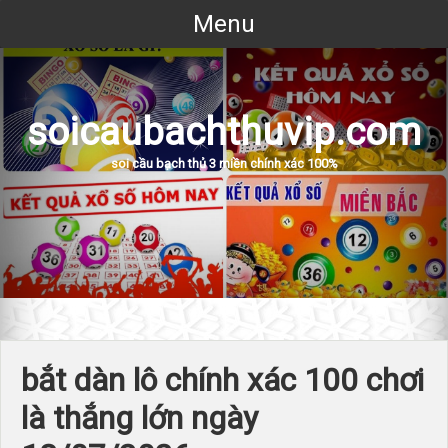
Skip
Menu
to
content
soicaubachthuvip.com
soi cầu bạch thủ 3 miền chính xác 100%
bắt dàn lô chính xác 100 chơi
là thắng lớn ngày