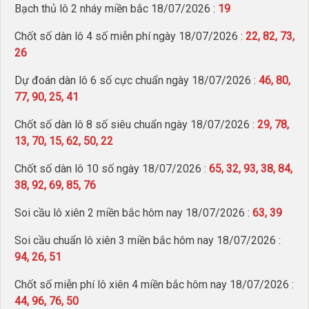
Bạch thủ lô 2 nháy miền bắc 18/07/2026 :
19
Chốt số dàn lô 4 số miễn phí ngày 18/07/2026 :
22, 82, 73,
26
Dự đoán dàn lô 6 số cực chuẩn ngày 18/07/2026 :
46, 80,
77, 90, 25, 41
Chốt số dàn lô 8 số siêu chuẩn ngày 18/07/2026 :
29, 78,
13, 70, 15, 62, 50, 22
Chốt số dàn lô 10 số ngày 18/07/2026 :
65, 32, 93, 38, 84,
38, 92, 69, 85, 76
Soi cầu lô xiên 2 miền bắc hôm nay 18/07/2026 :
63, 39
Soi cầu chuẩn lô xiên 3 miền bắc hôm nay 18/07/2026 :
94, 26, 51
Chốt số miễn phí lô xiên 4 miền bắc hôm nay 18/07/2026 :
44, 96, 76, 50