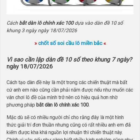
Cách
bắt dàn lô chính xác 100
dựa vào dàn đề 10 số
khung 3 ngày ngày 18/07/2026
»
chốt số soi cầu lô miền bắc
«
Vì sao cần lập dàn đề 10 số theo khung 7 ngày?
ngày 18/07/2026
Cách tạo dàn đề này là một trong các chiến thuật mà bất
cứ anh em nào cũng cần phải nắm được nếu như muốn các
ván chơi lô đề của mình trở nên có hiệu quả hơn nhờ
phương pháp
bắt dàn lô chính xác 100
.
Mặc dù sẽ có nhiều người chỉ cho rằng đây là một hình
thức giải trí đơn thuần nhưng cũng có rất nhiều anh em đã
kiếm được kha khá nguồn lợi nhuận thì chiến thuật này.
Chính vì vậy, nếu như càng biết nhiều kinh nghiệm cũng như