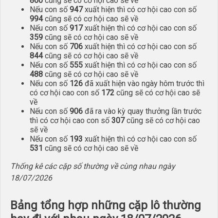
860
cũng sẽ có cơ hội cao sẽ về
Nếu con số
947
xuất hiện thì có cơ hội cao con số
994
cũng sẽ có cơ hội cao sẽ về
Nếu con số
917
xuất hiện thì có cơ hội cao con số
359
cũng sẽ có cơ hội cao sẽ về
Nếu con số
706
xuất hiện thì có cơ hội cao con số
844
cũng sẽ có cơ hội cao sẽ về
Nếu con số
555
xuất hiện thì có cơ hội cao con số
488
cũng sẽ có cơ hội cao sẽ về
Nếu con số
126
đã xuất hiện vào ngày hôm trước thì
có cơ hội cao con số
172
cũng sẽ có cơ hội cao sẽ
về
Nếu con số
906
đã ra vào kỳ quay thưởng lần trước
thì có cơ hội cao con số
307
cũng sẽ có cơ hội cao
sẽ về
Nếu con số
193
xuất hiện thì có cơ hội cao con số
531
cũng sẽ có cơ hội cao sẽ về
Thống kê các cặp số thường về cùng nhau ngày
18/07/2026
Bảng tổng hợp những cặp lô thường