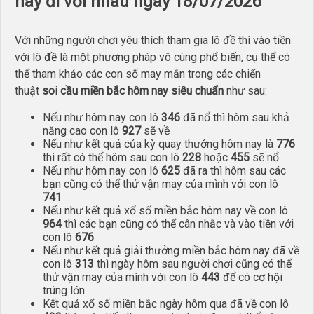
hay đi với nhau ngày 18/07/2026
Với những người chơi yêu thích tham gia lô đề thì vào tiền
với lô đề là một phương pháp vô cùng phổ biến, cụ thể có
thể tham khảo các con số may mắn trong các chiến
thuật
soi cầu miền bắc hôm nay siêu chuẩn
như sau:
Nếu như hôm nay con lô
346
đã nổ thì hôm sau khả
năng cao con lô
927
sẽ về
Nếu như kết quả của kỳ quay thưởng hôm nay là
776
thì rất có thể hôm sau con lô
228
hoặc
455
sẽ nổ
Nếu như hôm nay con lô
625
đã ra thì hôm sau các
bạn cũng có thể thử vận may của mình với con lô
741
Nếu như kết quả xổ số miền bắc hôm nay về con lô
964
thì các bạn cũng có thể cân nhắc và vào tiền với
con lô
676
Nếu như kết quả giải thưởng miền bắc hôm nay đã về
con lô
313
thì ngày hôm sau người chơi cũng có thể
thử vận may của mình với con lô
443
để có cơ hội
trúng lớn
Kết quả xổ số miền bắc ngày hôm qua đã về con lô