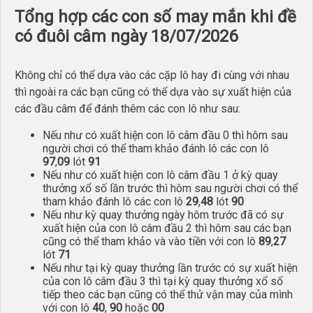
Tổng hợp các con số may mắn khi đề
có đuôi câm ngày 18/07/2026
Không chỉ có thể dựa vào các cặp lô hay đi cùng với nhau
thì ngoài ra các bạn cũng có thể dựa vào sự xuất hiện của
các đầu câm để đánh thêm các con lô như sau:
Nếu như có xuất hiện con lô câm đầu 0 thì hôm sau
người chơi có thể tham khảo đánh lô các con lô
97
,
09
lót
91
Nếu như có xuất hiện con lô câm đầu 1 ở kỳ quay
thưởng xổ số lần trước thì hôm sau người chơi có thể
tham khảo đánh lô các con lô
29
,
48
lót
90
Nếu như kỳ quay thưởng ngày hôm trước đã có sự
xuất hiện của con lô câm đầu 2 thì hôm sau các bạn
cũng có thể tham khảo và vào tiền với con lô
89
,
27
lót
71
Nếu như tại kỳ quay thưởng lần trước có sự xuất hiện
của con lô câm đầu 3 thì tại kỳ quay thưởng xổ số
tiếp theo các bạn cũng có thể thử vận may của mình
với con lô
40
,
90
hoặc
00