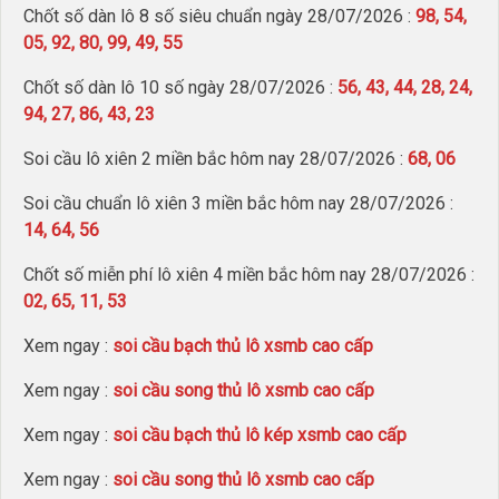
Chốt số dàn lô 8 số siêu chuẩn ngày 28/07/2026 :
98, 54,
05, 92, 80, 99, 49, 55
Chốt số dàn lô 10 số ngày 28/07/2026 :
56, 43, 44, 28, 24,
94, 27, 86, 43, 23
Soi cầu lô xiên 2 miền bắc hôm nay 28/07/2026 :
68, 06
Soi cầu chuẩn lô xiên 3 miền bắc hôm nay 28/07/2026 :
14, 64, 56
Chốt số miễn phí lô xiên 4 miền bắc hôm nay 28/07/2026 :
02, 65, 11, 53
Xem ngay :
soi cầu bạch thủ lô xsmb cao cấp
Xem ngay :
soi cầu song thủ lô xsmb cao cấp
Xem ngay :
soi cầu bạch thủ lô kép xsmb cao cấp
Xem ngay :
soi cầu song thủ lô xsmb cao cấp