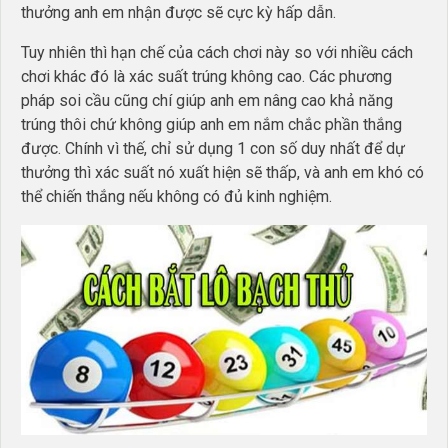
thưởng anh em nhận được sẽ cực kỳ hấp dẫn.
Tuy nhiên thì hạn chế của cách chơi này so với nhiều cách
chơi khác đó là xác suất trúng không cao. Các phương
pháp soi cầu cũng chí giúp anh em nâng cao khả năng
trúng thôi chứ không giúp anh em nắm chắc phần thắng
được. Chính vì thế, chỉ sử dụng 1 con số duy nhất để dự
thưởng thì xác suất nó xuất hiện sẽ thấp, và anh em khó có
thể chiến thắng nếu không có đủ kinh nghiệm.