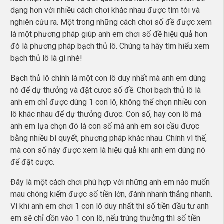
dạng hơn với nhiều cách chơi khác nhau được tìm tòi và
nghiên cứu ra. Một trong những cách chơi số đề được xem
là một phương pháp giúp anh em chơi số đề hiệu quả hơn
đó là phương pháp bạch thủ lô. Chúng ta hãy tìm hiểu xem
bạch thủ lô là gì nhé!
Bạch thủ lô chính là một con lô duy nhất mà anh em dùng
nó để dự thưởng và đặt cược số đề. Chơi bạch thủ lô là
anh em chỉ được dùng 1 con lô, không thể chọn nhiều con
lô khác nhau để dự thưởng được. Con số, hay con lô mà
anh em lựa chọn đó là con số mà anh em soi cầu được
bằng nhiều bí quyết, phương pháp khác nhau. Chính vì thế,
mà con số này được xem là hiệu quả khi anh em dùng nó
để đặt cược.
Đây là một cách chơi phù hợp với những anh em nào muốn
mau chóng kiếm được số tiền lớn, đánh nhanh thắng nhanh.
Vì khi anh em chơi 1 con lô duy nhất thì số tiền đầu tư anh
em sẽ chỉ dồn vào 1 con lô, nếu trúng thưởng thì số tiền