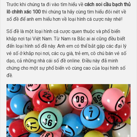
Trước khi chúng ta đi vào tìm hiểu về
cách soi cầu bạch thủ
lô chính xác 100
thì chúng ta hãy cùng tìm hiểu đôi nét về
số đề để anh em hiểu hơn về loại hình cá cược này nhé!
Số đề là một loại hình cá cược quen thuộc và phổ biến
khắp nơi tại Việt Nam. Từ Nam ra Bắc ai ai cũng đều biết
đến loại hình số đề này. Anh em có thể bắt gặp các đại lý
vé số ở khắp nọi nơi, các cụ già, trẻ em, cô chú bán vé số
dạo, cả những nhà cái số đề online. Điều này đã minh
chứng cho một sự phổ biến vô cùng cao của loại hình số
đề.