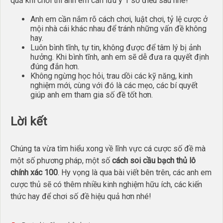
quả khi chơi thì anh em cần lưu ý 1 số điều sau nhé!
Anh em cần nắm rõ cách chơi, luật chơi, tỷ lệ cược ở
mội nhà cái khác nhau để tránh những vấn đề không
hay.
Luôn bình tĩnh, tự tin, không được để tâm lý bị ảnh
hưởng. Khi bình tĩnh, anh em sẽ dễ đưa ra quyết định
đúng đắn hơn.
Không ngừng học hỏi, trau dồi các kỹ năng, kinh
nghiệm mới, cùng với đó là các mẹo, các bí quyết
giúp anh em tham gia số đề tốt hơn.
Lời kết
Chúng ta vừa tìm hiểu xong về lĩnh vực cá cược số đề mà
một số phương pháp, một số
cách soi cầu bạch thủ lô
chính xác 100
. Hy vọng là qua bài viết bên trên, các anh em
cược thủ sẽ có thêm nhiều kinh nghiệm hữu ích, các kiến
thức hay để chơi số đề hiệu quả hơn nhé!