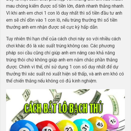
mau chóng kiếm được số tiền lớn, đánh nhanh thắng nhanh.
Vì khi anh em chơi 1 con lô duy nhất thì số tiền đầu tư anh
em sẽ chỉ dồn vào 1 con lô, nếu trúng thưởng thì số tiền
thưởng anh em nhận được sẽ cực kỳ hấp dẫn.
Tuy nhiên thì hạn chế của cách chơi này so với nhiều cách
chơi khác đó là xác suất trúng không cao. Các phương
pháp soi cầu cũng chí giúp anh em nâng cao khả năng
trúng thôi chứ không giúp anh em nắm chắc phần thắng
được. Chính vì thế, chỉ sử dụng 1 con số duy nhất để dự
thưởng thì xác suất nó xuất hiện sẽ thấp, và anh em khó có
thể chiến thắng nếu không có đủ kinh nghiệm.