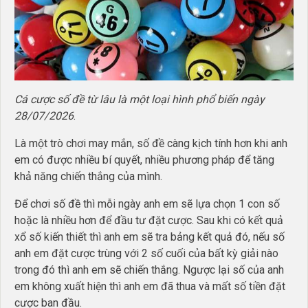
Cá cược số đề từ lâu là một loại hình phổ biến ngày
28/07/2026
.
Là một trò chơi may mắn, số đề càng kịch tính hơn khi anh
em có được nhiều bí quyết, nhiều phương pháp để tăng
khả năng chiến thắng của mình.
Để chơi số đề thì mỗi ngày anh em sẽ lựa chọn 1 con số
hoặc là nhiều hơn để đầu tư đặt cược. Sau khi có kết quả
xổ số kiến thiết thì anh em sẽ tra bảng kết quả đó, nếu số
anh em đặt cược trùng với 2 số cuối của bất kỳ giải nào
trong đó thì anh em sẽ chiến thắng. Ngược lại số của anh
em không xuất hiện thì anh em đã thua và mất số tiền đặt
cược ban đầu.