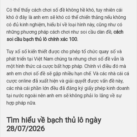
Có thể thấy cách chơi số đề không hề khó, tuy nhiên cái
khó ở đây là anh em sẽ khó có thể chiến thắng nếu không
có đủ kinh nghiệm, hiểu bí về loại hình này, cũng như có
những phương pháp cách chơi như soi cầu dàn đề,
cách
soi cầu bạch thủ lô chính xác 100.
Tuy xổ số kiến thiết được cho phép tổ chức quay số và
phát triển tại Việt Nam chúng ta nhưng chơi số đề vẫn là
một hình thức cá cược bất hợp pháp. Chính vì điều đó mà
anh em chơi số đề sẽ gặp nhiều hạn chế. Và các nhà cái cá
cược online đã xuất hiện và giải quyết được vấn đề này,
các nhà cái phần lớn đều đã đăng ký giấy phép kinh doanh
tại nước ngoài nên anh em sẽ không phải lo lắng về sự
hợp pháp nữa.
Tìm hiểu về bạch thủ lô ngày
28/07/2026