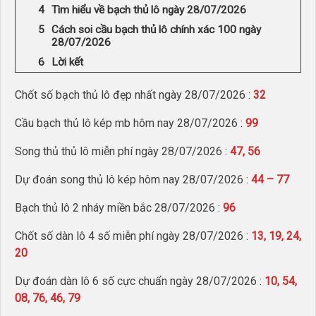
Tìm hiểu về bạch thủ lô ngày 28/07/2026
Cách soi cầu bạch thủ lô chính xác 100 ngày
28/07/2026
Lời kết
Chốt số bạch thủ lô đẹp nhất ngày 28/07/2026 :
32
Cầu bạch thủ lô kép mb hôm nay 28/07/2026 :
99
Song thủ thủ lô miễn phí ngày 28/07/2026 :
47, 56
Dự đoán song thủ lô kép hôm nay 28/07/2026 :
44 – 77
Bạch thủ lô 2 nháy miền bắc 28/07/2026 :
96
Chốt số dàn lô 4 số miễn phí ngày 28/07/2026 :
13, 19, 24,
20
Dự đoán dàn lô 6 số cực chuẩn ngày 28/07/2026 :
10, 54,
08, 76, 46, 79