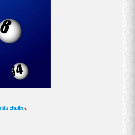
siêu chuẩn
«