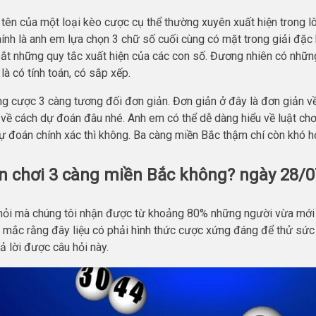
 tên của một loại kèo cược cụ thể thường xuyên xuất hiện trong l
ính là anh em lựa chọn 3 chữ số cuối cùng có mặt trong giải đặc 
bắt những quy tắc xuất hiện của các con số. Đương nhiên có nhữn
 là có tính toán, có sắp xếp.
g cược 3 càng tương đối đơn giản. Đơn giản ở đây là đơn giản về
về cách dự đoán đâu nhé. Anh em có thể dễ dàng hiểu về luật chơ
dự đoán chính xác thì không. Ba càng miền Bắc thậm chí còn khó hơ
n chơi 3 càng miền Bắc không? ngày 28/
hỏi mà chúng tôi nhận được từ khoảng 80% những người vừa mới
c mắc rằng đây liệu có phải hình thức cược xứng đáng để thử sức
ả lời được câu hỏi này.