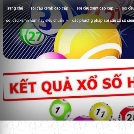
Skip
to
Trang chủ
soi cầu xsmb cao cấp
soi cầu xsmt cao cấp
soi cầ
content
soi cầu xsmn hôm nay siêu chuẩn
các phương pháp soi cầu xổ số siê