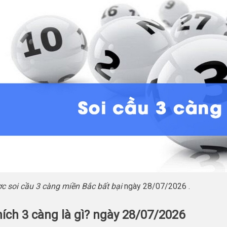
ợc soi cầu 3 càng miền Bắc bất bại
ngày 28/07/2026 .
thích 3 càng là gì? ngày 28/07/2026