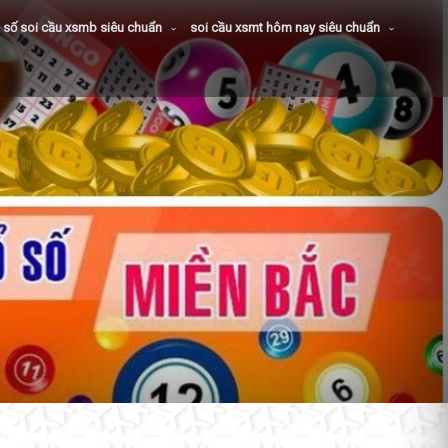
 số soi cầu xsmb siêu chuẩn
soi cầu xsmt hôm nay siêu chuẩn