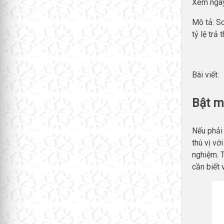
Xem ngay
Mô tả: So
tỷ lệ trả
Bài viết:
Bật m
Nếu phải 
thú vị vớ
nghiệm. T
cần biết 