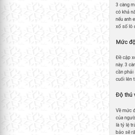
3 càng mi
có khả nă
nếu anh e
xổ số lô 
Mức độ
Đề cập xo
này. 3 c
cần phải
cuối lên 
Độ thú 
Về mức độ
của ngườ
là tỷ lệ 
bảo sẽ rấ