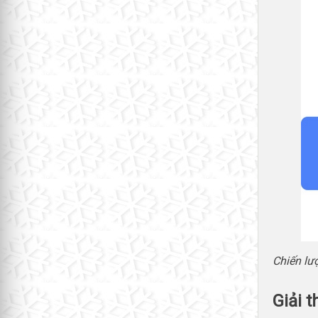
Chiến lư
Giải 