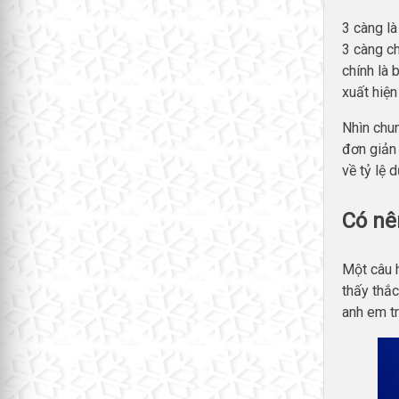
3 càng là
3 càng ch
chính là 
xuất hiện
Nhìn chun
đơn giản 
về tỷ lệ 
Có nê
Một câu 
thấy thắ
anh em tr