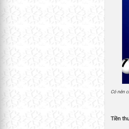
Có nên c
Tiền t