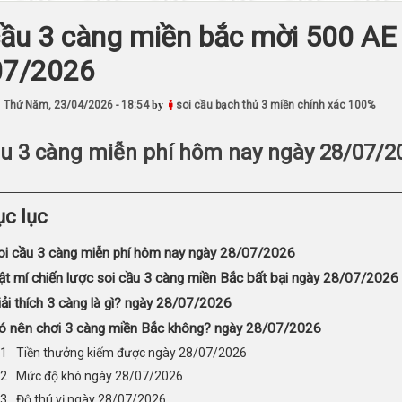
cầu 3 càng miền bắc mời 500 AE
07/2026
:
Thứ Năm, 23/04/2026 - 18:54
by
soi cầu bạch thủ 3 miền chính xác 100%
ầu 3 càng miễn phí hôm nay ngày 28/07/2
c lục
oi cầu 3 càng miễn phí hôm nay ngày 28/07/2026
ật mí chiến lược soi cầu 3 càng miền Bắc bất bại ngày 28/07/2026
iải thích 3 càng là gì? ngày 28/07/2026
ó nên chơi 3 càng miền Bắc không? ngày 28/07/2026
Tiền thưởng kiếm được ngày 28/07/2026
Mức độ khó ngày 28/07/2026
Độ thú vị ngày 28/07/2026