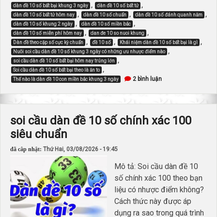
,
,
dàn đề 10 số bất bại khung 3 ngày
dàn đề 10 số bất tử
,
,
,
dàn đề 10 số bất tử hôm nay
dàn đề 10 số chuẩn
dàn đề 10 số đánh quanh năm
,
,
dàn đề 10 số khung 2 ngày
dàn đề 10 số miền bắc
,
,
dàn đề 10 số miễn phí hôm nay
dan đe 10 so nuoi khung
,
,
,
Dàn đề theo cặp số cực kỳ chuẩn
đề 10 số
Khái niệm dàn đề 10 số bất bại là gì
,
Nuôi soi cầu dàn đề 10 số khung 3 ngày có những ưu nhược điểm nào
,
soi cầu dàn đề 10 số bất bại hôm nay trúng lớn
,
Soi cầu dàn đề 10 số bất bại theo là ăn to
ở
2 bình luận
Thế nào là dàn đề 10 con miền bắc khung 3 ngày
dàn
đề
10
số
bất
soi cầu dàn đề 10 số chính xác 100
bại
số
siêu chuẩn
siêu
chuẩn
ăn
đã câp nhật:
Thứ Hai, 03/08/2026 - 19:45
chắc
Mô tả: Soi cầu dàn đề 10
số chính xác 100 theo bạn
liệu có nhược điểm không?
Cách thức này được áp
dụng ra sao trong quá trình