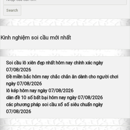
10
số
chính
Search
xác
100
siêu
chuẩn
Kinh nghiệm soi cầu mới nhất
Soi cầu lô xiên đẹp nhất hôm nay chính xác ngày
07/08/2026
Đề miền bắc hôm nay chắc chắn ăn dành cho người chơi
ngày 07/08/2026
lô kép hôm nay ngày 07/08/2026
dàn đề 10 số bất bại hôm nay ngày 07/08/2026
các phương pháp soi cầu xổ số siêu chuẩn ngày
07/08/2026