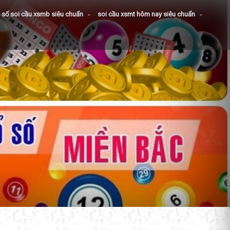
 số soi cầu xsmb siêu chuẩn
soi cầu xsmt hôm nay siêu chuẩn