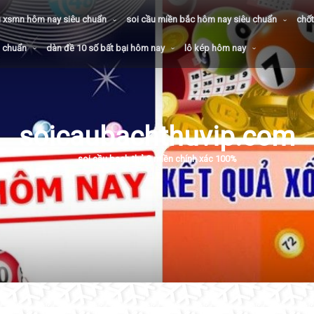
u xsmn hôm nay siêu chuẩn
soi cầu miền bắc hôm nay siêu chuẩn
chốt
u chuẩn
dàn đề 10 số bất bại hôm nay
lô kép hôm nay
soicaubachthuvip.com
soi cầu bạch thủ 3 miền chính xác 100%