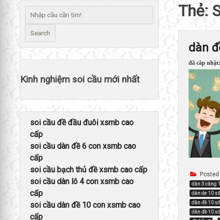
Thẻ:
S
Search
dàn đ
đã câp nhật
Kinh nghiệm soi cầu mới nhất
soi cầu đề đầu đuôi xsmb cao
cấp
soi cầu dàn đề 6 con xsmb cao
cấp
soi cầu bạch thủ đề xsmb cao cấp
Posted
soi cầu dàn lô 4 con xsmb cao
dàn 3 càng 
cấp
dàn de 10 s
dàn đề 10 số
soi cầu dàn đề 10 con xsmb cao
dàn đề 10 s
cấp