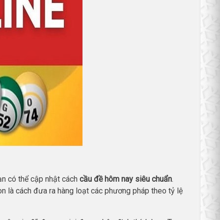
ạn có thể cập nhật cách
cầu đề hôm nay siêu chuẩn
.
òn là cách đưa ra hàng loạt các phương pháp theo tỷ lệ