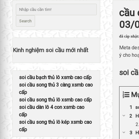
cầu 
Search
03/
đã câp nhật
Meta des
Kinh nghiệm soi cầu mới nhất
ý cho hoạ
soi c
soi cầu bạch thủ lô xsmb cao cấp
soi cầu song thủ 3 càng xsmb cao
cấp
Mụ
soi cầu song thủ lô xsmb cao cấp
soi cầu dàn lô 4 con xsmb cao
s
cấp
H
soi cầu song thủ lô kép xsmb cao
cấp
H