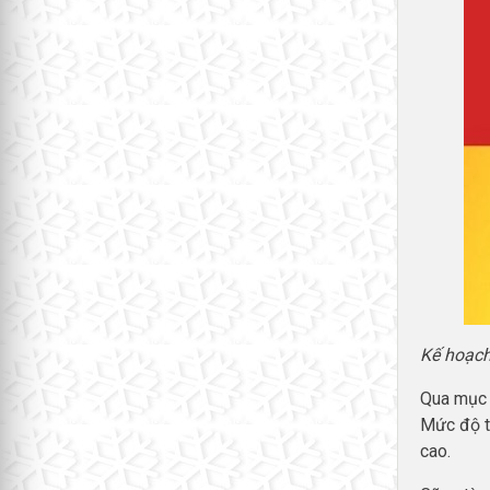
Kế hoạch
Qua mục 
Mức độ tr
cao.