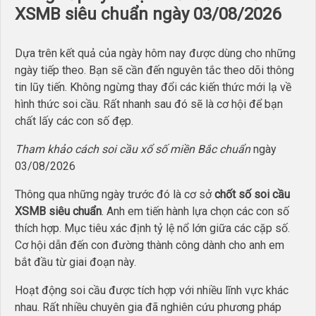
XSMB siêu chuẩn ngày 03/08/2026
Dựa trên kết quả của ngày hôm nay được dùng cho những
ngày tiếp theo. Bạn sẽ cần đến nguyên tắc theo dõi thông
tin lũy tiến. Không ngừng thay đổi các kiến thức mới lạ về
hình thức soi cầu. Rất nhanh sau đó sẽ là cơ hội để bạn
chất lấy các con số đẹp.
Tham khảo cách soi cầu xổ số miền Bắc chuẩn
ngày
03/08/2026
Thông qua những ngày trước đó là cơ sở
chốt số soi cầu
XSMB siêu chuẩn
. Anh em tiến hành lựa chọn các con số
thích hợp. Mục tiêu xác định tỷ lệ nổ lớn giữa các cặp số.
Cơ hội dẫn đến con đường thành công dành cho anh em
bắt đầu từ giai đoạn này.
Hoạt động soi cầu được tích hợp với nhiều lĩnh vực khác
nhau. Rất nhiều chuyên gia đã nghiên cứu phương pháp