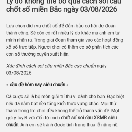
Lý do không thể bỏ qua cách soi cầu
chốt số miền Bắc ngày 03/08/2026
Lựa chọn dịch vụ chốt số để đảm bảo cơ hội dự đoán
thành công. Sẽ còn có rất nhiều lý do khác mà anh em tự
mình nhận ra. Trong giai đoạn tham gia vào các hoạt động
xổ số trực tiếp. Người chơi có thêm cơ sở phân tích các
con số thường xuyên xuất hiện.
Xác định cách soi cầu miền Bắc cực chuẩn
ngày
03/08/2026
»
cầu đề hôm nay siêu chuẩn
«
Cá cược sẽ là bộ môn giải trí thú vị dành cho bạn. Đặc biệt
nếu đã nắm bắt nền tảng kiến thức vững chắc. Mọi thử
thách trong trò chơi đều không thể trở thành vấn đề. Một
gợi ý tuyệt vời đến từ cách
chốt số soi cầu XSMB siêu
chuẩn
. Anh em sẽ tránh được tình trạng thua lỗ nặng nề.