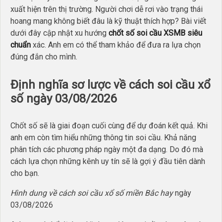
xuất hiện trên thị trường. Người chơi dễ rơi vào trạng thái
hoang mang không biết đâu là kỹ thuật thích hợp? Bài viết
dưới đây cập nhật xu hướng
chốt số soi cầu XSMB siêu
chuẩn
xác. Anh em có thể tham khảo để đưa ra lựa chọn
đúng đắn cho mình.
Định nghĩa sơ lược về cách soi cầu xổ
số ngày 03/08/2026
Chốt số sẽ là giai đoạn cuối cùng để dự đoán kết quả. Khi
anh em còn tìm hiểu những thông tin soi cầu. Khả năng
phân tích các phương pháp ngày một đa dạng. Do đó mà
cách lựa chọn những kênh uy tín sẽ là gợi ý đầu tiên dành
cho bạn.
Hình dung về cách soi cầu xổ số miền Bắc hay
ngày
03/08/2026