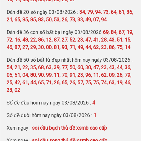
Dàn đề 20 số ngày 03/08/2026 :
34, 79, 94, 73, 64, 61, 36,
21, 65, 85, 85, 83, 50, 53, 26, 73, 33, 49, 07, 94
Dàn đề 36 con số bất bại ngày 03/08/2026
69, 84, 67, 19,
72, 16, 48, 22, 86, 12, 87, 27, 52, 23, 47, 41, 28, 43, 51, 15,
46, 87, 27, 29, 30, 00, 81, 93, 71, 49, 44, 62, 23, 86, 75, 14
Dàn đề 50 số bất tử đẹp nhất hôm nay ngày 03/08/2026 :
54, 21, 22, 35, 68, 63, 39, 77, 50, 60, 30, 47, 23, 43, 44, 36,
05, 51, 04, 80, 90, 99, 11, 70, 91, 23, 96, 11, 62, 09, 26, 79,
25, 42, 61, 44, 65, 71, 26, 65, 26, 57, 75, 75, 74, 63, 19, 46,
23, 02
Số đề đầu hôm nay ngày 03/08/2026 :
4
Số đề đuôi hôm nay ngày 03/08/2026 :
1
Xem ngay :
soi cầu bạch thủ đề xsmb cao cấp
Xem ngay :
soi cầu song thủ đề xsmb cao cấp