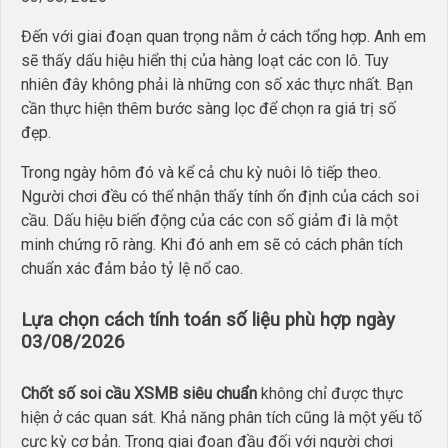
Đến với giai đoạn quan trọng nằm ở cách tổng hợp. Anh em
sẽ thấy dấu hiệu hiển thị của hàng loạt các con lô. Tuy
nhiên đây không phải là những con số xác thực nhất. Bạn
cần thực hiện thêm bước sàng lọc để chọn ra giá trị số
đẹp.
Trong ngày hôm đó và kể cả chu kỳ nuôi lô tiếp theo.
Người chơi đều có thể nhận thấy tính ổn định của cách soi
cầu. Dấu hiệu biến động của các con số giảm đi là một
minh chứng rõ ràng. Khi đó anh em sẽ có cách phân tích
chuẩn xác đảm bảo tỷ lệ nổ cao.
Lựa chọn cách tính toán số liệu phù hợp ngày
03/08/2026
Chốt số soi cầu XSMB siêu chuẩn
không chỉ được thực
hiện ở các quan sát. Khả năng phân tích cũng là một yếu tố
cực kỳ cơ bản. Trong giai đoạn đầu đối với người chơi