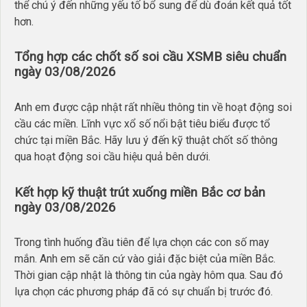
thể chú ý đến những yếu tố bổ sung để dù đoán kết quả tốt
hơn.
Tổng hợp các chốt số soi cầu XSMB siêu chuẩn
ngày 03/08/2026
Anh em được cập nhật rất nhiều thông tin về hoạt động soi
cầu các miền. Lĩnh vực xổ số nổi bật tiêu biểu được tổ
chức tại miền Bắc. Hãy lưu ý đến kỹ thuật chốt số thông
qua hoạt động soi cầu hiệu quả bên dưới.
Kết hợp kỹ thuật trút xuống miền Bắc cơ bản
ngày 03/08/2026
Trong tình huống đầu tiên để lựa chọn các con số may
mắn. Anh em sẽ căn cứ vào giải đặc biệt của miền Bắc.
Thời gian cập nhật là thông tin của ngày hôm qua. Sau đó
lựa chọn các phương pháp đã có sự chuẩn bị trước đó.