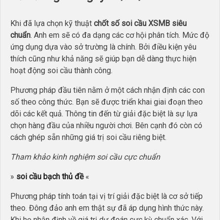
Khi đã lựa chọn kỹ thuật
chốt số soi cầu XSMB siêu
chuẩn
. Anh em sẽ có đa dạng các cơ hội phân tích. Mức độ
ứng dụng dựa vào sở trường là chính. Bởi điều kiện yêu
thích cũng như khả năng sẽ giúp bạn dễ dàng thực hiện
hoạt động soi cầu thành công.
Phương pháp đầu tiên nằm ở một cách nhận định các con
số theo công thức. Bạn sẽ được triển khai giai đoạn theo
dõi các kết quả. Thông tin đến từ giải đặc biệt là sự lựa
chọn hàng đầu của nhiều người chơi. Bên cạnh đó còn có
cách ghép sẵn những giá trị soi cầu riêng biệt.
Tham khảo kinh nghiệm soi cầu cực chuẩn
»
soi cầu bạch thủ đề
«
Phương pháp tính toán tại vị trí giải đặc biệt là cơ sở tiếp
theo. Đông đảo anh em thật sự đã áp dụng hình thức này.
Khi họ nhận định về giá trị dự đoán cực kỳ chuẩn xác. Với