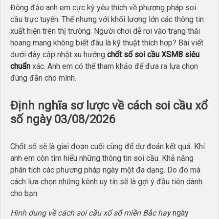
Đông đảo anh em cực kỳ yêu thích về phương pháp soi
cầu trực tuyến. Thế nhưng với khối lượng lớn các thông tin
xuất hiện trên thị trường. Người chơi dễ rơi vào trạng thái
hoang mang không biết đâu là kỹ thuật thích hợp? Bài viết
dưới đây cập nhật xu hướng
chốt số soi cầu XSMB siêu
chuẩn
xác. Anh em có thể tham khảo để đưa ra lựa chọn
đúng đắn cho mình.
Định nghĩa sơ lược về cách soi cầu xổ
số ngày 03/08/2026
Chốt số sẽ là giai đoạn cuối cùng để dự đoán kết quả. Khi
anh em còn tìm hiểu những thông tin soi cầu. Khả năng
phân tích các phương pháp ngày một đa dạng. Do đó mà
cách lựa chọn những kênh uy tín sẽ là gợi ý đầu tiên dành
cho bạn.
Hình dung về cách soi cầu xổ số miền Bắc hay
ngày