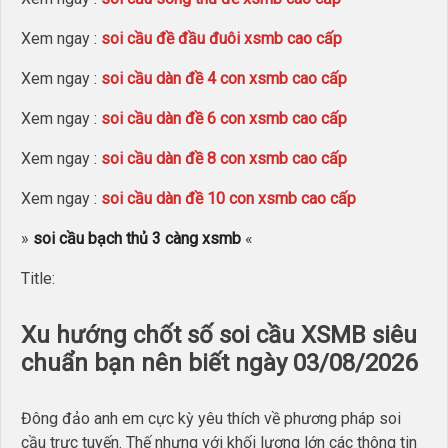
Xem ngay :
soi cầu đề đầu đuôi xsmb cao cấp
Xem ngay :
soi cầu dàn đề 4 con xsmb cao cấp
Xem ngay :
soi cầu dàn đề 6 con xsmb cao cấp
Xem ngay :
soi cầu dàn đề 8 con xsmb cao cấp
Xem ngay :
soi cầu dàn đề 10 con xsmb cao cấp
»
soi cầu bạch thủ 3 càng xsmb
«
Title:
Xu hướng chốt số soi cầu XSMB siêu
chuẩn bạn nên biết ngày 03/08/2026
Đông đảo anh em cực kỳ yêu thích về phương pháp soi
cầu trực tuyến. Thế nhưng với khối lượng lớn các thông tin