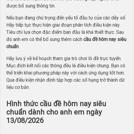
được bổ sung thông tin.
Nếu bạn đang chú trọng đến yếu tố đầu tư của các dãy số.
Hãy tiếp tục thực hiện giai đoạn phân tích điều kiện này.
Tiêu chí lựa chọn đặc điểm ban đầu là khá thiết thực. Sau
đó anh em có thể bổ sung thêm cách
cầu đề hôm nay siêu
chuẩn
.
Hãy lưu ý về kế hoạch tham gia trò chơi lô đề trực tuyến.
Mục đích kết nối các thông đều là điều kiện chung. Bạn có
thể triển khai phương pháp này với cách ứng dụng tốt hơn.
Qua điều kiện nhận định tập hợp các số hạng trở thành dữ
liệu cơ bản.
Hình thức cầu đề hôm nay siêu
chuẩn dành cho anh em ngày
13/08/2026