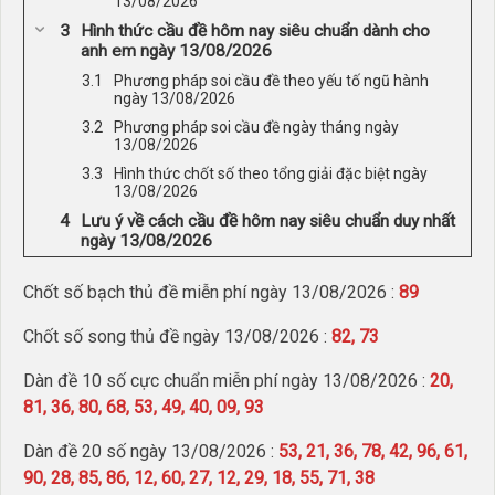
13/08/2026
Hình thức cầu đề hôm nay siêu chuẩn dành cho
anh em ngày 13/08/2026
Phương pháp soi cầu đề theo yếu tố ngũ hành
ngày 13/08/2026
Phương pháp soi cầu đề ngày tháng ngày
13/08/2026
Hình thức chốt số theo tổng giải đặc biệt ngày
13/08/2026
Lưu ý về cách cầu đề hôm nay siêu chuẩn duy nhất
ngày 13/08/2026
Chốt số bạch thủ đề miễn phí ngày 13/08/2026 :
89
Chốt số song thủ đề ngày 13/08/2026 :
82, 73
Dàn đề 10 số cực chuẩn miễn phí ngày 13/08/2026 :
20,
81, 36, 80, 68, 53, 49, 40, 09, 93
Dàn đề 20 số ngày 13/08/2026 :
53, 21, 36, 78, 42, 96, 61,
90, 28, 85, 86, 12, 60, 27, 12, 29, 18, 55, 71, 38