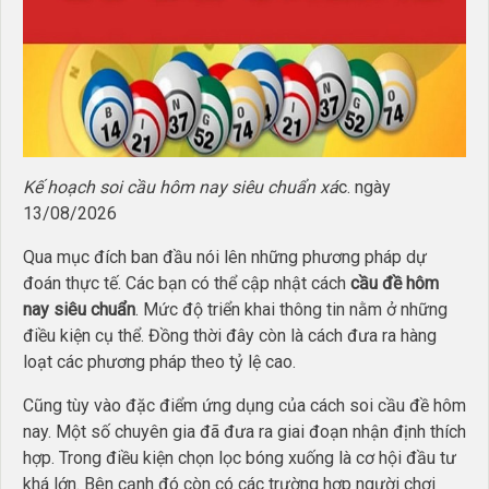
Kế hoạch soi cầu hôm nay siêu chuẩn xá
c. ngày
13/08/2026
Qua mục đích ban đầu nói lên những phương pháp dự
đoán thực tế. Các bạn có thể cập nhật cách
cầu đề hôm
nay siêu chuẩn
. Mức độ triển khai thông tin nằm ở những
điều kiện cụ thể. Đồng thời đây còn là cách đưa ra hàng
loạt các phương pháp theo tỷ lệ cao.
Cũng tùy vào đặc điểm ứng dụng của cách soi cầu đề hôm
nay. Một số chuyên gia đã đưa ra giai đoạn nhận định thích
hợp. Trong điều kiện chọn lọc bóng xuống là cơ hội đầu tư
khá lớn. Bên cạnh đó còn có các trường hợp người chơi