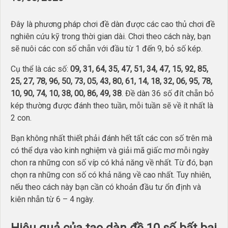
Đây là phương pháp chơi đề dàn được các cao thủ chơi đề
nghiên cứu kỹ trong thời gian dài. Chơi theo cách này, bạn
sẽ nuôi các con số chẵn với đầu từ 1 đến 9, bỏ số kép.
Cụ thể là các số:
09, 31, 64, 35, 47, 51, 34, 47, 15, 92, 85,
25, 27, 78, 96, 50, 73, 05, 43, 80, 61, 14, 18, 32, 06, 95, 78,
10, 90, 74, 10, 38, 00, 86, 49, 38
. Đề dàn 36 số đít chẵn bỏ
kép thường được đánh theo tuần, mỗi tuần sẽ về ít nhất là
2 con.
Bạn không nhất thiết phải đánh hết tất các con số trên mà
có thể dựa vào kinh nghiệm và giải mã giấc mơ mỗi ngày
chon ra những con số víp có khả năng về nhất. Từ đó, bạn
chọn ra những con số có khả năng về cao nhất. Tuy nhiên,
nếu theo cách này bạn cần có khoản đầu tư ổn định và
kiên nhẫn từ 6 – 4 ngày.
Hiệu quả của tạo dàn đề 10 số bất bại