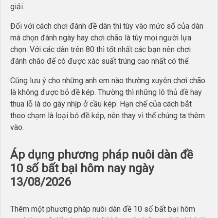
giải.
Đối với cách chơi đánh đề dàn thì tùy vào mức số của dàn
mà chọn đánh ngày hay chơi chão là tùy mọi người lựa
chọn. Với các dàn trên 80 thì tốt nhất các bạn nên chơi
đánh chão để có được xác suất trúng cao nhất có thể.
Cũng lưu ý cho những anh em nào thường xuyên chơi chão
là không được bỏ đề kép. Thường thì những lô thủ đề hay
thua lỗ là do gãy nhịp ở cầu kép. Hạn chế của cách bắt
theo chạm là loại bỏ đề kép, nên thay vì thế chúng ta thêm
vào.
Áp dụng phương pháp nuôi dàn đề
10 số bất bại hôm nay ngày
13/08/2026
Thêm một phương pháp nuôi dàn đề 10 số bất bại hôm