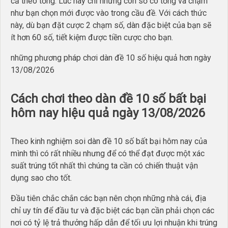
cả theo tổng. Lúc này chỉ những con số có tổng và chạm
như bạn chọn mới được vào trong cầu đề. Với cách thức
này, dù bạn đặt cược 2 chạm số, dàn đặc biệt của bạn sẽ
ít hơn 60 số, tiết kiệm được tiền cược cho bạn.
những phương pháp chơi dàn đề 10 số hiệu quả hơn ngày
13/08/2026
Cách chơi theo dàn đề 10 số bất bại
hôm nay hiệu quả ngày 13/08/2026
Theo kinh nghiệm soi dàn đề 10 số bất bại hôm nay của
mình thì có rất nhiều nhưng để có thể đạt được một xác
suất trúng tốt nhất thì chúng ta cần có chiến thuật vận
dụng sao cho tốt.
Đầu tiên chắc chắn các bạn nên chọn những nhà cái, địa
chỉ uy tín để đầu tư và đặc biệt các bạn cần phải chọn các
nơi có tỷ lệ trả thưởng hấp dẫn để tối ưu lợi nhuận khi trúng