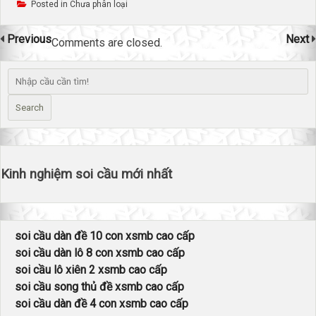
Posted in Chưa phân loại
Previous
Next
Comments are closed.
Search
Kinh nghiệm soi cầu mới nhất
soi cầu dàn đề 10 con xsmb cao cấp
soi cầu dàn lô 8 con xsmb cao cấp
soi cầu lô xiên 2 xsmb cao cấp
soi cầu song thủ đề xsmb cao cấp
soi cầu dàn đề 4 con xsmb cao cấp