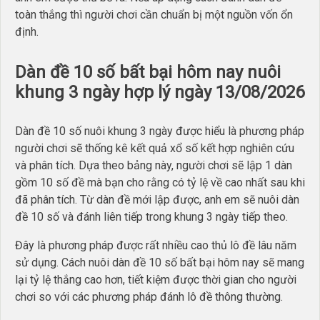
toàn thắng thì người chơi cần chuẩn bị một nguồn vốn ổn
định.
Dàn đề 10 số bất bại hôm nay nuôi
khung 3 ngày hợp lý ngày 13/08/2026
Dàn đề 10 số nuôi khung 3 ngày được hiểu là phương pháp
người chơi sẽ thống kê kết quả xổ số kết hợp nghiên cứu
và phân tích. Dựa theo bảng này, người chơi sẽ lập 1 dàn
gồm 10 số đề mà bạn cho rằng có tỷ lệ về cao nhất sau khi
đã phân tích. Từ dàn đề mới lập được, anh em sẽ nuôi dàn
đề 10 số và đánh liên tiếp trong khung 3 ngày tiếp theo.
Đây là phương pháp được rất nhiều cao thủ lô đề lâu năm
sử dụng. Cách nuôi dàn đề 10 số bất bại hôm nay sẽ mang
lại tỷ lệ thắng cao hơn, tiết kiệm được thời gian cho người
chơi so với các phương pháp đánh lô đề thông thường.