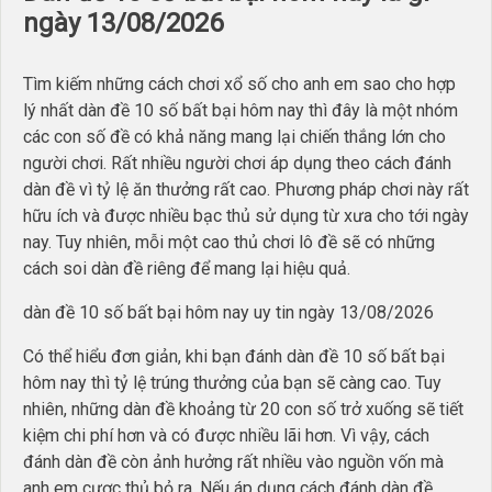
ngày 13/08/2026
Tìm kiếm những cách chơi xổ số cho anh em sao cho hợp
lý nhất dàn đề 10 số bất bại hôm nay thì đây là một nhóm
các con số đề có khả năng mang lại chiến thắng lớn cho
người chơi. Rất nhiều người chơi áp dụng theo cách đánh
dàn đề vì tỷ lệ ăn thưởng rất cao. Phương pháp chơi này rất
hữu ích và được nhiều bạc thủ sử dụng từ xưa cho tới ngày
nay. Tuy nhiên, mỗi một cao thủ chơi lô đề sẽ có những
cách soi dàn đề riêng để mang lại hiệu quả.
dàn đề 10 số bất bại hôm nay uy tin ngày 13/08/2026
Có thể hiểu đơn giản, khi bạn đánh dàn đề 10 số bất bại
hôm nay thì tỷ lệ trúng thưởng của bạn sẽ càng cao. Tuy
nhiên, những dàn đề khoảng từ 20 con số trở xuống sẽ tiết
kiệm chi phí hơn và có được nhiều lãi hơn. Vì vậy, cách
đánh dàn đề còn ảnh hưởng rất nhiều vào nguồn vốn mà
anh em cược thủ bỏ ra. Nếu áp dụng cách đánh dàn đề