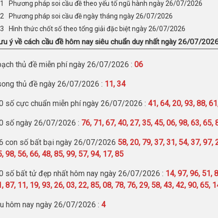
Phương pháp soi cầu đề theo yếu tố ngũ hành ngày 26/07/2026
Phương pháp soi cầu đề ngày tháng ngày 26/07/2026
Hình thức chốt số theo tổng giải đặc biệt ngày 26/07/2026
ưu ý về cách cầu đề hôm nay siêu chuẩn duy nhất ngày 26/07/202
bạch thủ đề miễn phí ngày 26/07/2026 :
06
song thủ đề ngày 26/07/2026 :
11, 34
0 số cực chuẩn miễn phí ngày 26/07/2026 :
41, 64, 20, 93, 88, 61
0 số ngày 26/07/2026 :
76, 71, 67, 40, 27, 35, 45, 06, 98, 63, 65, 
6 con số bất bại ngày 26/07/2026
58, 20, 79, 37, 31, 54, 37, 97, 
, 98, 56, 66, 48, 85, 99, 57, 94, 17, 85
0 số bất tử đẹp nhất hôm nay ngày 26/07/2026 :
14, 97, 96, 51, 8
, 87, 11, 19, 93, 26, 03, 22, 85, 08, 78, 76, 29, 58, 43, 42, 90, 65, 1
u hôm nay ngày 26/07/2026 :
4