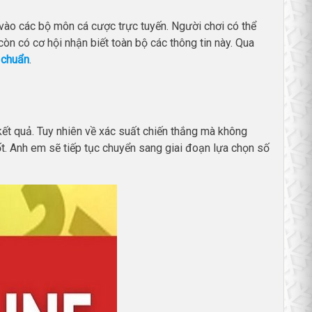
vào các bộ môn cá cược trực tuyến. Người chơi có thể
òn có cơ hội nhận biết toàn bộ các thông tin này. Qua
 chuẩn
.
t quả. Tuy nhiên về xác suất chiến thắng mà không
ốt. Anh em sẽ tiếp tục chuyển sang giai đoạn lựa chọn số