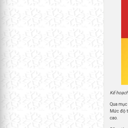
Kế hoạch
Qua mục 
Mức độ tr
cao.