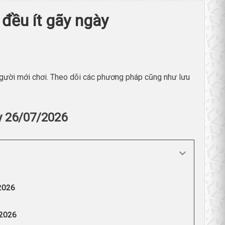
đều ít gãy ngày
gười mới chơi. Theo dõi các phương pháp cũng như lưu
y 26/07/2026
/2026
/2026