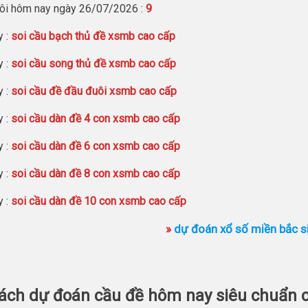
ôi hôm nay ngày 26/07/2026 :
9
 :
soi cầu bạch thủ đề xsmb cao cấp
 :
soi cầu song thủ đề xsmb cao cấp
 :
soi cầu đề đầu đuôi xsmb cao cấp
 :
soi cầu dàn đề 4 con xsmb cao cấp
 :
soi cầu dàn đề 6 con xsmb cao cấp
 :
soi cầu dàn đề 8 con xsmb cao cấp
 :
soi cầu dàn đề 10 con xsmb cao cấp
»
dự đoán xổ số miền bắc s
ách dự đoán cầu đề hôm nay siêu chuẩn 