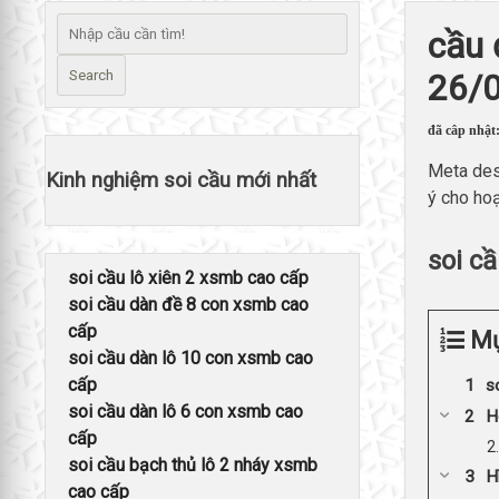
cầu 
Search
26/
đã câp nhật
Meta des
Kinh nghiệm soi cầu mới nhất
ý cho hoạ
soi c
soi cầu lô xiên 2 xsmb cao cấp
soi cầu dàn đề 8 con xsmb cao
cấp
Mụ
soi cầu dàn lô 10 con xsmb cao
cấp
s
soi cầu dàn lô 6 con xsmb cao
H
cấp
soi cầu bạch thủ lô 2 nháy xsmb
H
cao cấp