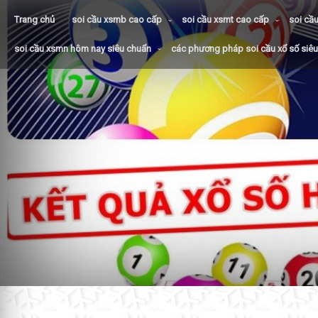
Skip
to
Trang chủ
soi cầu xsmb cao cấp
soi cầu xsmt cao cấp
soi cầ
content
soi cầu xsmn hôm nay siêu chuẩn
các phương pháp soi cầu xổ số siê