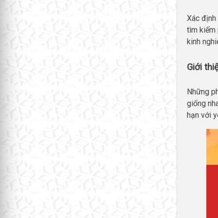
Xác định
tìm kiếm 
kinh nghi
Giới th
Những ph
giống nha
hạn với y