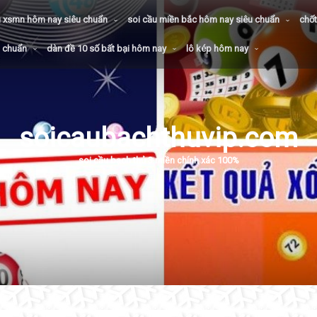
u xsmn hôm nay siêu chuẩn
soi cầu miền bắc hôm nay siêu chuẩn
chốt
u chuẩn
dàn đề 10 số bất bại hôm nay
lô kép hôm nay
soicaubachthuvip.com
soi cầu bạch thủ 3 miền chính xác 100%