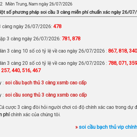
Miền Trung, Nam ngày 26/07/2026
ột số phương pháp soi cầu 3 càng miễn phí chuẩn xác ngày 26/07
3 càng ngày 26/07/2026:
478
cặp 3 càng ngày 26/07/2026:
781, 878
dàn 3 càng 10 số có tỷ lệ về cao ngày 26/07/2026 :
867, 818, 340
dàn 3 càng 20 số có tỷ lệ về cao ngày 26/07/2026 :
788, 071, 359
 257, 440, 516, 467
 :
soi cầu bạch thủ 3 càng xsmb cao cấp
 :
soi cầu song thủ 3 càng xsmb cao cấp
Cá cược 3 càng đòi hỏi người chơi có độ chính xác cao trong dự đ
n phí
chính xác của chúng tôi.
»
soi cầu bạch thủ vip chín