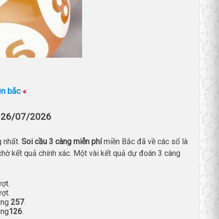
ền bắc
«
 26/07/2026
g nhất.
Soi cầu 3 càng miễn phí
miền Bắc đã về các số là
chờ kết quả chính xác. Một vài kết quả dự đoán 3 càng
ượt.
ượt.
rúng
257
.
úng
126
.