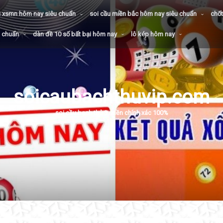
u xsmn hôm nay siêu chuẩn
soi cầu miền bắc hôm nay siêu chuẩn
chốt
u chuẩn
dàn đề 10 số bất bại hôm nay
lô kép hôm nay
soicaubachthuvip.com
soi cầu bạch thủ 3 miền chính xác 100%