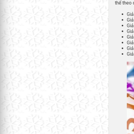
thể theo 
Giả
Giả
Giả
Giả
Giả
Giả
Giả
Giả