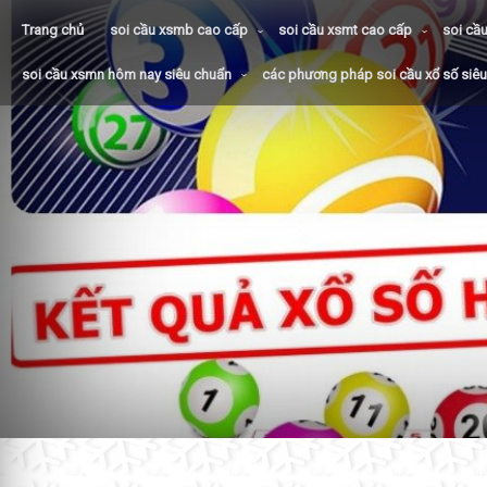
Skip
to
Trang chủ
soi cầu xsmb cao cấp
soi cầu xsmt cao cấp
soi cầ
content
soi cầu xsmn hôm nay siêu chuẩn
các phương pháp soi cầu xổ số siê