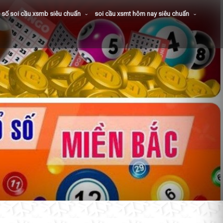
 số soi cầu xsmb siêu chuẩn
soi cầu xsmt hôm nay siêu chuẩn