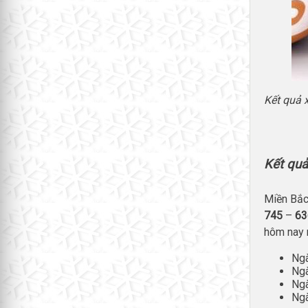
Kết quả 
Kết quả
Miền Bắc
745
–
63
hôm nay 
Ngà
Ngà
Ngà
Ngà