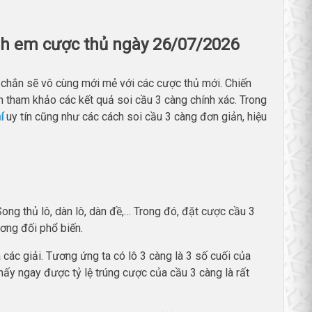
nh em cược thủ ngày 26/07/2026
 chắn sẽ vô cùng mới mẻ với các cược thủ mới. Chiến
 tham khảo các kết quả soi cầu 3 càng chính xác. Trong
í
uy tín cũng như các cách soi cầu 3 càng đơn giản, hiệu
ong thủ lô, dàn lô, dàn đề,… Trong đó, đặt cược cầu 3
ơng đối phổ biến.
các giải. Tương ứng ta có lô 3 càng là 3 số cuối của
thấy ngay được tỷ lệ trúng cược của cầu 3 càng là rất